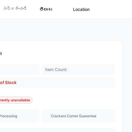
సంప్రదించండి
తెలుగు
Location
0)
Item Count:
of Stock
rently unavailable
Processing
Crackers Corner Guarantee