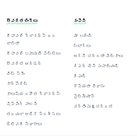
త్వరిత లింక్‌లు
కంపెనీ
దీపావళి క్రాకర్‌స్ ధర
మా గురించి
జాబితా
బ్లాగ్‌లు
దీపావళి బహుమతి పెట్టెలు
అగ్ని భద్రతా చిట్కాలు
త్వరిత ఆర్డర్
రిఫర్ చేసి సంపాదించండి
చిట్ స్కీం
రీఫండ్
కార్పొరేట్
గోప్యతా విధానం
కాలుష్య రహిత క్రాకర్‌స్
సైట్‌మ్యాప్
షిప్పింగ్ పాలసీ
వర్తింపు & భద్రత
తరచుగా అడిగే ప్రశ్నలు
డెలివరీ స్థానాలు