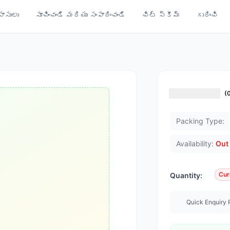
ాసులు
సూచించండి మరియు సంపాదించండి
చిట్ స్కీమ్
గురించి
(
Packing Type:
Availability:
Out 
Cur
Quantity:
Quick Enquiry 