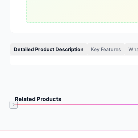
Detailed Product Description
Key Features
Wha
Related Products
Item
1
of
Footer
0