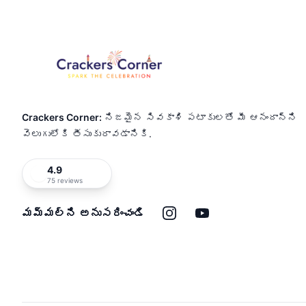
Crackers Corner:
నిజమైన సివకాశి పటాకులతో మీ ఆనందాన్ని
వెలుగులోకి తీసుకురావడానికి.
4.9
75 reviews
ఇన్‌స్టాగ్రామ్
యూట్యూబ్
మమ్మల్ని అనుసరించండి