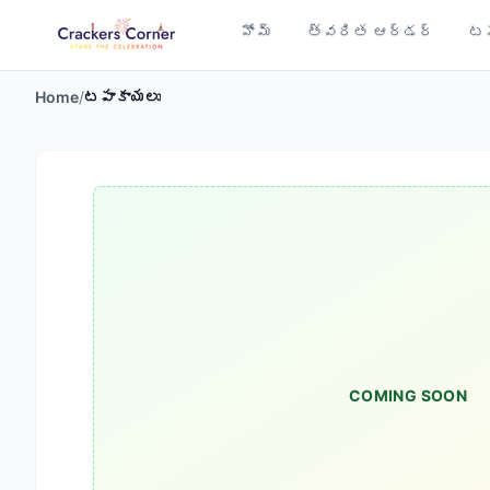
హోమ్
త్వరిత ఆర్డర్
టప
Home
/
టపాకాయలు
COMING SOON