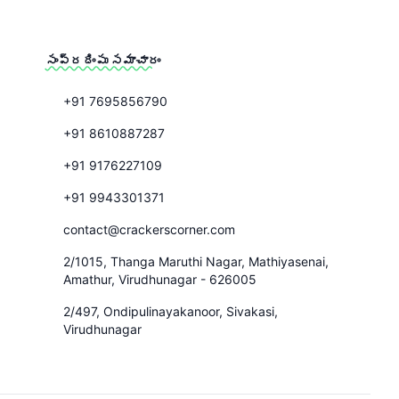
సంప్రదింపు సమాచారం
+91 7695856790
+91 8610887287
+91 9176227109
+91 9943301371
contact@crackerscorner.com
2/1015, Thanga Maruthi Nagar, Mathiyasenai,
Amathur, Virudhunagar - 626005
2/497, Ondipulinayakanoor, Sivakasi,
Virudhunagar