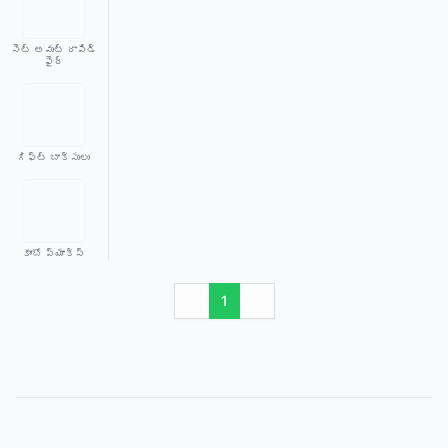
సెట్ అవుట్ రాపిడ్
ఫైర్
గిఫ్ట్ బాక్సులు
కాంబో ప్యాక్స్
1