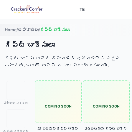
TE
Home
/
టపాకాయలు
/
గిఫ్ట్ బాక్సులు
గిఫ్ట్ బాక్సులు
గిఫ్ట్ బాక్స్ అనేది దీపావళికి ఇవ్వడానికి సరైన
బహుమతి. ఇందులో అన్ని రకాల పటాకులు ఉంటాయి.
పిల్లల సేకరణ
COMING SOON
COMING SOON
22 ఐటమ్స్ గిఫ్ట్ బాక్స్
30 ఐటమ్స్ గిఫ్ట్ బాక్స్
డే టైమ్ కలెక్షన్