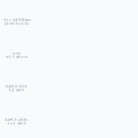
కాకరపువ్వొత్తులు
(స్పార్క్‌లర్స్)
రంగుల
అగ్గిపుల్లలు
ఫ్యాన్సీ సింగిల్
స్కై షాట్స్
ఫ్యాన్సీ మల్టీ-
కలర్ షాట్స్