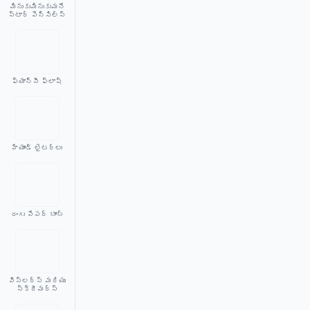
మినుకుమినుకుమనే
స్టార్ పెన్సిల్స్
ఫ్యాన్సీ ఫ్లాష్
హ్యాండ్ లైటర్లు
రంగు పేపర్ బాంబ్
విస్లర్స్ మరియు
స్క్రీమర్స్