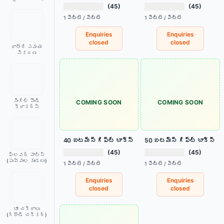
(45)
(45)
1 పెట్టె / పెట్టె
1 పెట్టె / పెట్టె
Enquiries
Enquiries
closed
closed
రాత్రి సమయ
సేకరణ
సింగిల్ సౌండ్
COMING SOON
COMING SOON
క్రాకర్స్
40 ఐటమ్స్ గిఫ్ట్ బాక్స్
50 ఐటమ్స్ గిఫ్ట్ బాక్స్
(45)
(45)
ఫ్లవర్ పాట్స్
(పువ్వుల కుండలు)
1 పెట్టె / పెట్టె
1 పెట్టె / పెట్టె
Enquiries
Enquiries
closed
closed
భూ చక్రాలు
(గ్రౌండ్ చక్కర్)