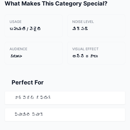
What Makes This Category Special?
USAGE
NOISE LEVEL
బహుమతి / వెరైటీ
మిక్సడ్
AUDIENCE
VISUAL EFFECT
కుటుంబం
అన్ని రకాలు
Perfect For
కార్పొరేట్ గిఫ్టింగ్
ఫ్యామిలీ ప్యాక్