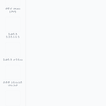
తాళ్ళ బాంబులు
(వాలా)
ఫ్యాన్సీ
స్పిన్నర్స్
ఫ్యాన్సీ రాకెట్లు
చేతితో పట్టుకునే
బాణసంచా