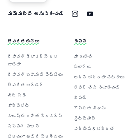
ఇన్‌స్టాగ్రామ్
యూట్యూబ్
మమ్మల్ని అనుసరించండి
త్వరిత లింక్‌లు
కంపెనీ
దీపావళి క్రాకర్‌స్ ధర
మా గురించి
జాబితా
బ్లాగ్‌లు
దీపావళి బహుమతి పెట్టెలు
అగ్ని భద్రతా చిట్కాలు
త్వరిత ఆర్డర్
రిఫర్ చేసి సంపాదించండి
చిట్ స్కీం
రీఫండ్
కార్పొరేట్
గోప్యతా విధానం
కాలుష్య రహిత క్రాకర్‌స్
సైట్‌మ్యాప్
షిప్పింగ్ పాలసీ
వర్తింపు & భద్రత
తరచుగా అడిగే ప్రశ్నలు