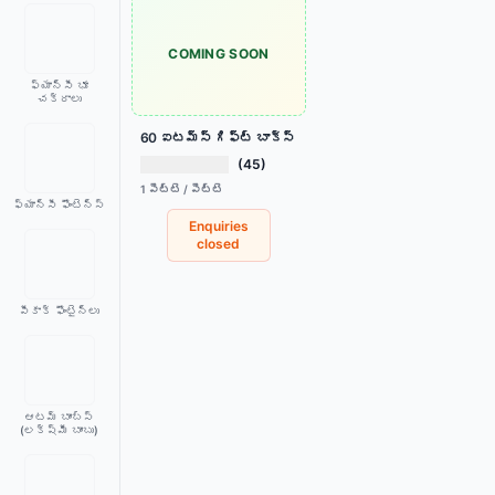
COMING SOON
ఫ్యాన్సీ భూ
చక్రాలు
60 ఐటమ్స్ గిఫ్ట్ బాక్స్
(45)
1 పెట్టె / పెట్టె
ఫ్యాన్సీ ఫౌంటెన్స్
Enquiries
closed
పీకాక్ ఫౌంటైన్లు
ఆటమ్ బాంబ్స్
(లక్ష్మీ బాంబు)