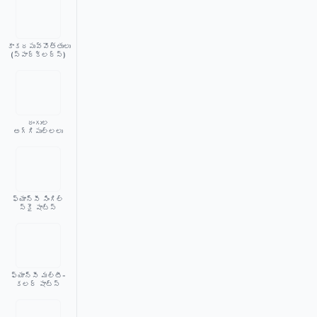
కాకరపువ్వొత్తులు
(స్పార్క్‌లర్స్)
రంగుల
అగ్గిపుల్లలు
ఫ్యాన్సీ సింగిల్
స్కై షాట్స్
ఫ్యాన్సీ మల్టీ-
కలర్ షాట్స్