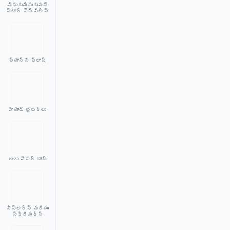
మినుకుమినుకుమనే
స్టార్ పెన్సిల్స్
ఫ్యాన్సీ ఫ్లాష్
హ్యాండ్ లైటర్లు
రంగు పేపర్ బాంబ్
విస్లర్స్ మరియు
స్క్రీమర్స్