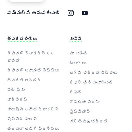
ఇన్‌స్టాగ్రామ్
యూట్యూబ్
మమ్మల్ని అనుసరించండి
త్వరిత లింక్‌లు
కంపెనీ
దీపావళి క్రాకర్‌స్ ధర
మా గురించి
జాబితా
బ్లాగ్‌లు
దీపావళి బహుమతి పెట్టెలు
అగ్ని భద్రతా చిట్కాలు
త్వరిత ఆర్డర్
రిఫర్ చేసి సంపాదించండి
చిట్ స్కీం
రీఫండ్
కార్పొరేట్
గోప్యతా విధానం
కాలుష్య రహిత క్రాకర్‌స్
సైట్‌మ్యాప్
షిప్పింగ్ పాలసీ
వర్తింపు & భద్రత
తరచుగా అడిగే ప్రశ్నలు