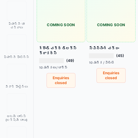
ఫ్యాన్సీ భూ
COMING SOON
COMING SOON
చక్రాలు
గ్రౌండ్ చక్ర్ డీలక్స్
స్పిన్నింగ్ చక్రం
క్రాకర్స్
(45)
ఫ్యాన్సీ ఫౌంటెన్స్
(49)
10 ముక్క / పెట్టె
10 ముక్కలు / బాక్స్
Enquiries
Enquiries
closed
closed
పీకాక్ ఫౌంటైన్లు
ఆటమ్ బాంబ్స్
(లక్ష్మీ బాంబు)