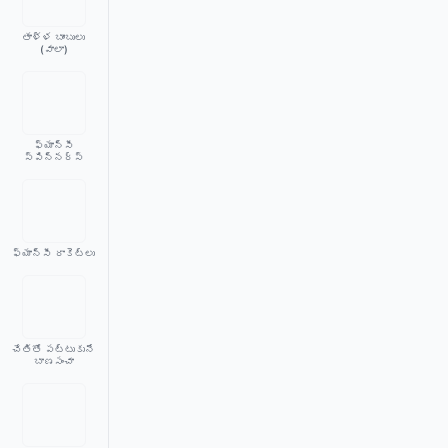
తాళ్ళ బాంబులు
(వాలా)
ఫ్యాన్సీ
స్పిన్నర్స్
ఫ్యాన్సీ రాకెట్లు
చేతితో పట్టుకునే
బాణసంచా