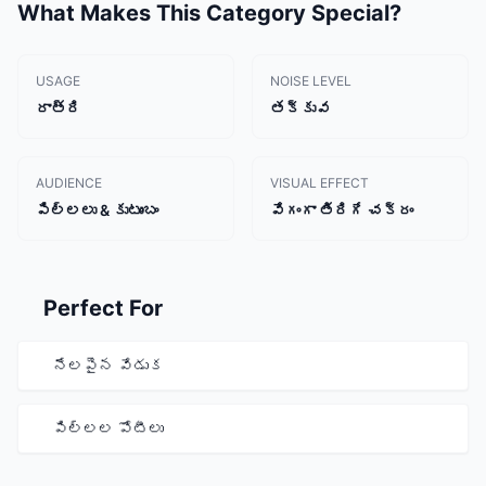
What Makes This Category Special?
USAGE
NOISE LEVEL
రాత్రి
తక్కువ
AUDIENCE
VISUAL EFFECT
పిల్లలు & కుటుంబం
వేగంగా తిరిగే చక్రం
Perfect For
నేలపైన వేడుక
పిల్లల పోటీలు