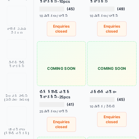
క్రాకర్స్-10pcs
క్రాకర్స్
(45)
(49)
10 ముక్కలు / బాక్స్
10 ముక్కలు / బాక్స్
Enquiries
Enquiries
రాత్రి సమయ
closed
closed
సేకరణ
సింగిల్ సౌండ్
క్రాకర్స్
COMING SOON
COMING SOON
బిగ్ గ్రౌండ్ చక్ర్
వర్లింగ్ చక్రం
ఫ్లవర్ పాట్స్
క్రాకర్స్-25pcs
(45)
(పువ్వుల కుండలు)
(41)
10 ముక్క / పెట్టె
25 ముక్కలు / బాక్స్
Enquiries
Enquiries
closed
closed
భూ చక్రాలు
(గ్రౌండ్ చక్కర్)