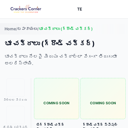
TE
Home
/
టపాకాయలు
/
భూ చక్రాలు (గ్రౌండ్ చక్కర్)
భూ చక్రాలు (గ్రౌండ్ చక్కర్)
భూచక్రాలు నేలపై మెరుపు చక్రాల్లా వేగంగా తిరుగుతూ
అలరిస్తాయి.
పిల్లల సేకరణ
COMING SOON
COMING SOON
బిగ్ గ్రౌండ్ చక్ర్
గ్రౌండ్ చక్ర్ స్పెషల్
డే టైమ్ కలెక్షన్