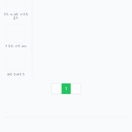
సెట్ అవుట్ రాపిడ్
ఫైర్
గిఫ్ట్ బాక్సులు
కాంబో ప్యాక్స్
1