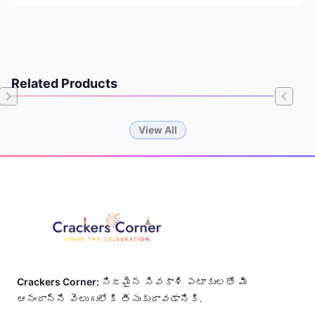
Related Products
Item
View All
1
of
Footer
0
Crackers Corner:
నిజమైన సివకాశి పటాకులతో మీ
ఆనందాన్ని వెలుగులోకి తీసుకురావడానికి.