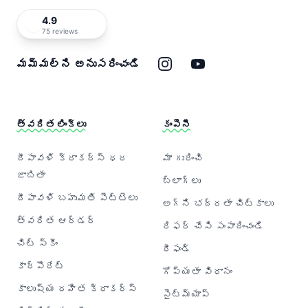
4.9
75 reviews
ఇన్‌స్టాగ్రామ్
యూట్యూబ్
మమ్మల్ని అనుసరించండి
త్వరిత లింక్‌లు
కంపెనీ
దీపావళి క్రాకర్‌స్ ధర
మా గురించి
జాబితా
బ్లాగ్‌లు
దీపావళి బహుమతి పెట్టెలు
అగ్ని భద్రతా చిట్కాలు
త్వరిత ఆర్డర్
రిఫర్ చేసి సంపాదించండి
చిట్ స్కీం
రీఫండ్
కార్పొరేట్
గోప్యతా విధానం
కాలుష్య రహిత క్రాకర్‌స్
సైట్‌మ్యాప్