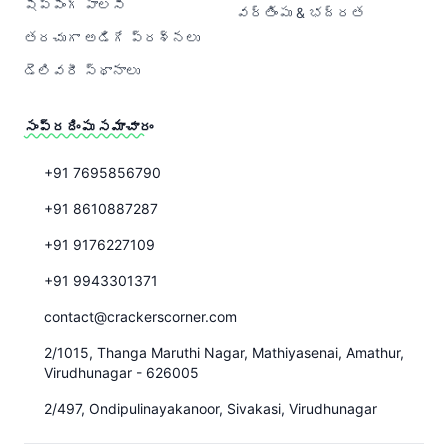
షిప్పింగ్ పాలసీ
వర్తింపు & భద్రత
తరచుగా అడిగే ప్రశ్నలు
డెలివరీ స్థానాలు
సంప్రదింపు సమాచారం
+91 7695856790
+91 8610887287
+91 9176227109
+91 9943301371
contact@crackerscorner.com
2/1015, Thanga Maruthi Nagar, Mathiyasenai, Amathur,
Virudhunagar - 626005
2/497, Ondipulinayakanoor, Sivakasi, Virudhunagar