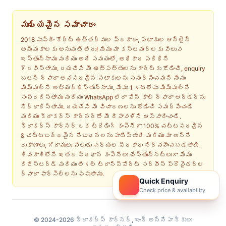
ముఖ్యమైన సమాచారం
2018 సుప్రీం కోర్ట్ ఉత్తర్వుల ప్రకారం, పటాకుల ఆన్‌లైన్
అమ్మకాలకు అనుమతి లేదు! మేము మా కస్టమర్‌లకు విలువ
ఇస్తున్నాము మరియు అదే సమయంలో, అధికార పరిధిని
గౌరవిస్తాము. దయచేసి మీ ఉత్పత్తులను కార్ట్‌కు జోడించి, enquiry
బటన్ ద్వారా అవసరమైన పటాకులను సమర్పించమని మేము
మిమ్మల్ని అభ్యర్థిస్తున్నాము. మేము 1 గంటలోపు మిమ్మల్ని
సంప్రదిస్తాము మరియు WhatsApp లేదా ఫోన్ కాల్ ద్వారా ఆర్డర్‌ను
నిర్ధారిస్తాము. దయచేసి మీ విచారణలను జోడించి సమర్పించండి
మరియు క్రాకర్స్ కార్నర్‌తో మీ దీపావళిని ఆస్వాదించండి.
క్రాకర్స్ కార్నర్ ఒక ట్రేడింగ్ కంపెనీగా 100% చట్టపరమైన
& చట్టబద్ధమైన నిబంధనలను పాటిస్తుంది మరియు మా అన్ని
దుకాణాలు, గోదాములు పేలుడు చర్యల ప్రకారం నిర్వహించబడతాయి.
శివకాశిలోని ఇతర ప్రధాన కంపెనీలు చేస్తున్నట్లుగా మేము
రిజిస్టర్డ్ మరియు లీగల్ ట్రాన్స్‌పోర్ట్ సర్వీస్ ప్రొవైడర్ల
ద్వారా పార్సెల్‌లను పంపుతాము.
Quick Enquiry
Check price & availability
© 2024-2026 క్రాకర్‌స్ కార్నర్, ఇంక్ అన్ని హక్కులు