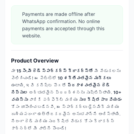
Payments are made offline after
WhatsApp confirmation. No online
payments are accepted through this
website.
Product Overview
మా
15 సెం.మీ రెడ్ స్పార్కర్స్ క్రాకర్స్‌తో
మీ వేడుకలను
వెలిగించండి! ఈ పెట్టెలో
10 శక్తివంతమైన ముక్కలు
ఉంటాయి, ఇవి కనిష్ట పొగతో
ప్రకాశవంతమైన రెడ్
నిప్పుల
అద్భుతమైన ప్రదర్శనను సృష్టిస్తాయి.
10+
వయస్సు
వారికి పర్ఫెక్ట్ మరియు
సురక్షిత పారవేయడం
కోసం రూపొందించబడినవి, ఈ స్పార్కర్లు డైనమిక్ మరియు
దృశ్యపరంగా ఉత్తేజకరమైన అనుభవాన్ని అందిస్తాయి.
నిజంగా రెడ్ మరియు సురక్షిత వేడుక కోసం క్రాకర్స్
కార్నర్‌లో మీ వాటిని పొందండి!