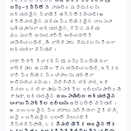
క్రాకర్స్ కార్నర్
బాడా పీకాక్ క్రాకర్స్ (5
ఐస్) – 1 పీస్తో
మీ సాయంత్రపు వేడుకలను
అద్భుతమైన స్థాయికి ఉన్నతీకరించండి! ఈ
శక్తివంతమైన మరియు ప్రత్యేకమైన బాణసంచా
దృశ్యమానంగా అద్భుతమైన, గొప్ప మరియు
మరపురాని అనుభవాన్ని అందించడానికి
రూపొందించబడింది, మీ రాత్రిపూట వేడుకలను నిజంగా
అద్భుతంగా చేస్తుంది।
బాడా పీకాక్ క్రాకర్స్ (5 ఐస్) ప్రత్యేకంగా
రాత్రిపూట ఉపయోగం కోసం రూపొందించబడింది, ఇక్కడ
దాని ప్రత్యేక ప్రభావాలను పూర్తిగా
అభినందించవచ్చు। వెలిగించిన తర్వాత, ఇది
కేవలం ఒక లేదా మూడు స్పార్క్‌ల జల్లును మాత్రమే
కాకుండా, అద్భుతమైన
ఐదు-పాయింట్ల అద్భుతమైన
బంగారు స్పార్క్‌ల జల్లును
ఉత్పత్తి చేస్తుంది।
ఈ ఐదు బలమైన ప్రవాహాలు సున్నితంగా పైకి లేచి,
ఆపై గణనీయమైన బలంతో వెలుపలికి
విస్తరిస్తాయి, ఒక
నెమలి యొక్క అందమైన తోక