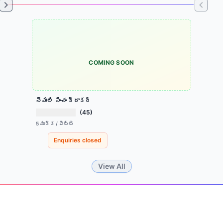
COMING SOON
నెమలి పించం క్రాకర్
(45)
5 ముక్క / పెట్టె
Enquiries closed
Item
View All
1
of
Footer
4