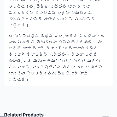
ప్రత్యేకమైన, నియంత్రిత మరియు దృశ్యపరంగా
ఆకట్టుకునే, పెద్ద ఎత్తున బాణస పంచా
ప్రదర్శన కావాల్సిన ఏదైనా సాయంత్రపు
కార్యక్రమానికి వాతావరణాన్ని పెంచడానికి
సరైనది।
ఈ సున్నితమైన డిజైన్ గల, అధిక ప్రభావం గల
బాణసంచాతో మీ వేడుకలను ఉన్నతీకరించండి। మా
అన్ని బాడా పీకాక్ క్రాకర్లు ప్రామాణికమైన
శివకాశీ క్రాకర్స్
గుర్తును గర్వంగా కలిగి
ఉంటాయి, ఇది మీకు అత్యున్నత నాణ్యత మరియు
మరపురాని, సురక్షితమైన మరియు అందంగా మెరిసే
బాణసంచా ప్రదర్శనను ప్రతిసారీ హామీ
ఇస్తుంది।
Related Products