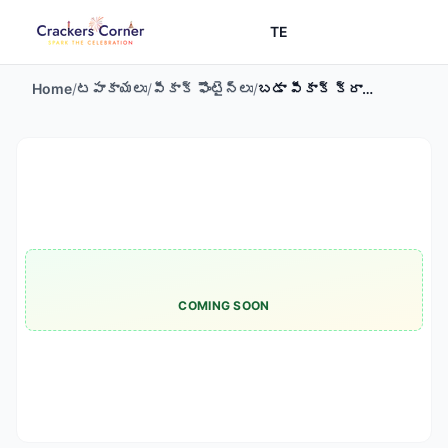
TE
Home
/
టపాకాయలు
/
పీకాక్ ఫౌంటైన్లు
/
బడా పీకాక్ క్రాకర్స్ (5 కళ్ళు)
COMING SOON