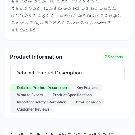
ఆధిపత్య మరియు మరపురాని ప్రదర్శనను
నిర్ధారిస్తుంది, 14 మరియు అంతకంటే ఎక్కువ వయస్సు
ఉన్నవారికి సరైనది। ఉత్తమ మరియు సురక్షితమైన
ప్రభావం కోసం, ఉత్పత్తిని నేరుగా నేలపై ఉంచాలని
గుర్తుంచుకోండి।
Product Information
7 Sections
Select product information section
Detailed Product Description
Key Features
What to Expect
Product Specifications
Important Safety Information
Product Video
Customer Reviews