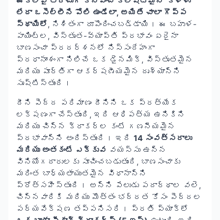
ఈకలపై తరచుగా కనిపించే క్లిష్టమైన 'కళ్ళు'
లేదా ఒసెల్లీని పోలి ఉండేలా, అయితే చాలా గొప్ప
స్థాయిలో
, నిశితంగా రూపొందించబడ్డాయి। ఈ బహుళ-
పాయింట్ల, విస్తృత-వ్యాప్తి ప్రభావం ఏదైనా
బాణసంచా ప్రదర్శనలో నిస్సందేహంగా
ప్రధానాంశంగా నిలిచే ఒక డైనమిక్, విస్తృతమైన
మరియు పూర్తిగా ఆకర్షణీయమైన దృశ్యాన్ని
సృష్టిస్తుంది।
దీని పెద్ద పరిమాణం దీనిని ఒక ప్రత్యేక
లక్షణంగా చేస్తుంది, ఇది ఆధిపత్య ఉనికిని
మరియు చిన్న క్రాకర్ల కంటే గణనీయమైన
ప్రభావాన్ని అందిస్తుంది। ఇది
14 సంవత్సరాలు
మరియు అంతకంటే ఎక్కువ
వయస్సు ఉన్న
వినియోగదారులకు సూచించబడుతుంది, బాణసంచాకు
మరింత బాధ్యతాయుతమైన విధానాన్ని
ప్రోత్సహిస్తుంది। అన్ని పేలుడు పదార్థాల వలె,
చిన్నవారికి మరియు మొత్తం భద్రత కోసం పెద్దల
పర్యవేక్షణ తప్పనిసరి। ప్రతి ప్యాక్‌లో