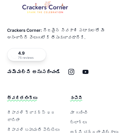
Crackers Corner:
నిజమైన సివకాశి పటాకులతో మీ
ఆనందాన్ని వెలుగులోకి తీసుకురావడానికి.
4.9
75 reviews
ఇన్‌స్టాగ్రామ్
యూట్యూబ్
మమ్మల్ని అనుసరించండి
త్వరిత లింక్‌లు
కంపెనీ
దీపావళి క్రాకర్‌స్ ధర
మా గురించి
జాబితా
బ్లాగ్‌లు
దీపావళి బహుమతి పెట్టెలు
అగ్ని భద్రతా చిట్కాలు