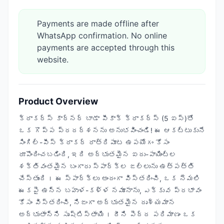
Payments are made offline after
WhatsApp confirmation. No online
payments are accepted through this
website.
Product Overview
క్రాకర్స్ కార్నర్ బాడా పీకాక్ క్రాకర్స్ (5 ఐస్)తో
ఒక గొప్ప ప్రదర్శనను అనుభవించండి! ఈ ఆకట్టుకునే
సింగిల్-పీస్ క్రాకర్ రాత్రిపూట ఉపయోగం కోసం
రూపొందించబడింది, ఇది అద్భుతమైన ఐదు-పాయింట్ల
శక్తివంతమైన బంగారు స్పార్క్‌ల జల్లును ఉత్పత్తి
చేస్తుంది। ఈ స్పార్క్‌లు అందంగా విస్తరించి, ఒక నెమలి
ఈకపై ఉన్న బహుళ-కళ్ళ నమూనాను, ఎక్కువ ప్రభావం
కోసం విస్తరించి, నిజంగా అద్భుతమైన దృశ్యమాన
అద్భుతాన్ని సృష్టిస్తాయి। దీని పెద్ద పరిమాణం ఒక