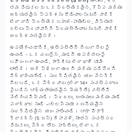
ఒక బాడా పీకాక్ క్రాకర్స్ (5 ఐస్)
ఉంటుంది, ఇది
తమ వేడుకలకు ఒక ప్రత్యేకమైన, గొప్ప మరియు
అద్భుతమైన స్పర్శను జోడించాలనుకునే వారికి
లేదా దాని ప్రత్యేక బహుళ-పాయింట్ల, విస్తృత
జల్లు ప్రభావాన్ని ప్రయత్నించాలనుకునే వారికి
ఆదర్శవంతమైనది।
ఉపయోగించడానికి, ఉత్పత్తిని నేరుగా నేలపై
ఉంచండి - ఒక చదునైన, మండని ఉపరితలంపై
బహిరంగంగా ఉంచండి, కాంక్రీటు లేదా ఖాళీ భూమి
లాంటిది। అది స్థిరంగా ఉందని మరియు పడిపోదని
నిర్ధారించుకోండి। సురక్షితమైన దూరం వెనక్కి
నిలబడి, ఒక పెద్దవారు (లేదా 14+ సంవత్సరాలు
పైబడిన బాధ్యతాయుతమైన వ్యక్తి) వత్తిని
వెలిగించనివ్వండి। ప్రజలు, జంతువులు మరియు మండే
పదార్థాల నుండి ఎల్లప్పుడూ గణనీయమైన
సురక్షితమైన దూరం పాటించండి। బాడా పీకాక్
క్రాకర్స్ (5 ఐస్) దీపావళి, నూతన సంవత్సర
వేడుకలు, పెద్ద తోట పార్టీలు, లేదా ఒక