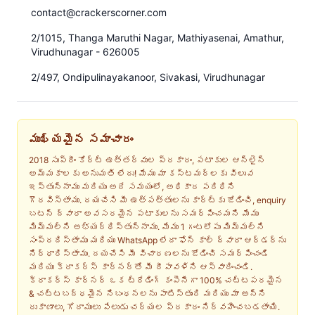
contact@crackerscorner.com
2/1015, Thanga Maruthi Nagar, Mathiyasenai, Amathur,
Virudhunagar - 626005
2/497, Ondipulinayakanoor, Sivakasi, Virudhunagar
ముఖ్యమైన సమాచారం
2018 సుప్రీం కోర్ట్ ఉత్తర్వుల ప్రకారం, పటాకుల ఆన్‌లైన్
అమ్మకాలకు అనుమతి లేదు! మేము మా కస్టమర్‌లకు విలువ
ఇస్తున్నాము మరియు అదే సమయంలో, అధికార పరిధిని
గౌరవిస్తాము. దయచేసి మీ ఉత్పత్తులను కార్ట్‌కు జోడించి, enquiry
బటన్ ద్వారా అవసరమైన పటాకులను సమర్పించమని మేము
మిమ్మల్ని అభ్యర్థిస్తున్నాము. మేము 1 గంటలోపు మిమ్మల్ని
సంప్రదిస్తాము మరియు WhatsApp లేదా ఫోన్ కాల్ ద్వారా ఆర్డర్‌ను
నిర్ధారిస్తాము. దయచేసి మీ విచారణలను జోడించి సమర్పించండి
మరియు క్రాకర్స్ కార్నర్‌తో మీ దీపావళిని ఆస్వాదించండి.
క్రాకర్స్ కార్నర్ ఒక ట్రేడింగ్ కంపెనీగా 100% చట్టపరమైన
& చట్టబద్ధమైన నిబంధనలను పాటిస్తుంది మరియు మా అన్ని
దుకాణాలు, గోదాములు పేలుడు చర్యల ప్రకారం నిర్వహించబడతాయి.