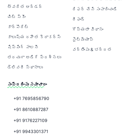
త్వరిత ఆర్డర్
రిఫర్ చేసి సంపాదించండి
చిట్ స్కీం
రీఫండ్
కార్పొరేట్
గోప్యతా విధానం
కాలుష్య రహిత క్రాకర్‌స్
సైట్‌మ్యాప్
షిప్పింగ్ పాలసీ
వర్తింపు & భద్రత
తరచుగా అడిగే ప్రశ్నలు
డెలివరీ స్థానాలు
సంప్రదింపు సమాచారం
+91 7695856790
+91 8610887287
+91 9176227109
+91 9943301371