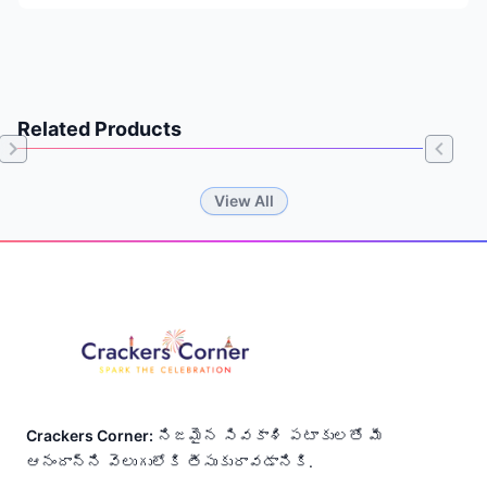
Related Products
Item
View All
1
of
Footer
0
Crackers Corner:
నిజమైన సివకాశి పటాకులతో మీ
ఆనందాన్ని వెలుగులోకి తీసుకురావడానికి.