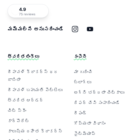
4.9
75 reviews
ఇన్‌స్టాగ్రామ్
యూట్యూబ్
మమ్మల్ని అనుసరించండి
త్వరిత లింక్‌లు
కంపెనీ
దీపావళి క్రాకర్‌స్ ధర
మా గురించి
జాబితా
బ్లాగ్‌లు
దీపావళి బహుమతి పెట్టెలు
అగ్ని భద్రతా చిట్కాలు
త్వరిత ఆర్డర్
రిఫర్ చేసి సంపాదించండి
చిట్ స్కీం
రీఫండ్
కార్పొరేట్
గోప్యతా విధానం
కాలుష్య రహిత క్రాకర్‌స్
సైట్‌మ్యాప్