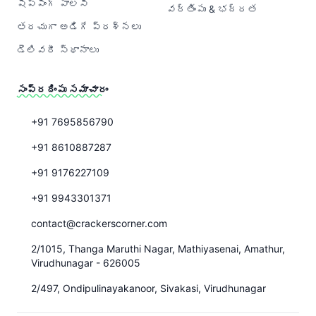
షిప్పింగ్ పాలసీ
వర్తింపు & భద్రత
తరచుగా అడిగే ప్రశ్నలు
డెలివరీ స్థానాలు
సంప్రదింపు సమాచారం
+91 7695856790
+91 8610887287
+91 9176227109
+91 9943301371
contact@crackerscorner.com
2/1015, Thanga Maruthi Nagar, Mathiyasenai, Amathur,
Virudhunagar - 626005
2/497, Ondipulinayakanoor, Sivakasi, Virudhunagar