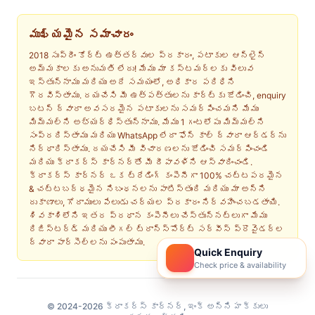
ముఖ్యమైన సమాచారం
2018 సుప్రీం కోర్ట్ ఉత్తర్వుల ప్రకారం, పటాకుల ఆన్‌లైన్
అమ్మకాలకు అనుమతి లేదు! మేము మా కస్టమర్‌లకు విలువ
ఇస్తున్నాము మరియు అదే సమయంలో, అధికార పరిధిని
గౌరవిస్తాము. దయచేసి మీ ఉత్పత్తులను కార్ట్‌కు జోడించి, enquiry
బటన్ ద్వారా అవసరమైన పటాకులను సమర్పించమని మేము
మిమ్మల్ని అభ్యర్థిస్తున్నాము. మేము 1 గంటలోపు మిమ్మల్ని
సంప్రదిస్తాము మరియు WhatsApp లేదా ఫోన్ కాల్ ద్వారా ఆర్డర్‌ను
నిర్ధారిస్తాము. దయచేసి మీ విచారణలను జోడించి సమర్పించండి
మరియు క్రాకర్స్ కార్నర్‌తో మీ దీపావళిని ఆస్వాదించండి.
క్రాకర్స్ కార్నర్ ఒక ట్రేడింగ్ కంపెనీగా 100% చట్టపరమైన
& చట్టబద్ధమైన నిబంధనలను పాటిస్తుంది మరియు మా అన్ని
దుకాణాలు, గోదాములు పేలుడు చర్యల ప్రకారం నిర్వహించబడతాయి.
శివకాశిలోని ఇతర ప్రధాన కంపెనీలు చేస్తున్నట్లుగా మేము
రిజిస్టర్డ్ మరియు లీగల్ ట్రాన్స్‌పోర్ట్ సర్వీస్ ప్రొవైడర్ల
ద్వారా పార్సెల్‌లను పంపుతాము.
Quick Enquiry
Check price & availability
© 2024-2026 క్రాకర్‌స్ కార్నర్, ఇంక్ అన్ని హక్కులు