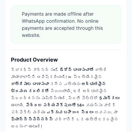
Payments are made offline after
WhatsApp confirmation. No online
payments are accepted through this
website.
Product Overview
క్రాకర్స్ కార్నర్ నుండి
డ్రోన్ బాణాసంచాతో
రాత్రి
మాయాజాలాన్ని ఆవిష్కరించండి! ఈ ప్రత్యేకమైన
రాత్రిపూట బాణాసంచా
కనీస ఎత్తుకు
అద్భుతమైన
భ్రమణ కదలికతో
పెరుగుతాయి, ఇది అద్భుతమైన
ప్రదర్శనను సృష్టిస్తుంది. ప్రతి పెట్టెలో
5 ముక్కలు
ఉంటాయి.
పెద్దల పర్యవేక్షణతో 14+
వయస్సు వారికి
పర్ఫెక్ట్ మరియు
ఎక్కువ బహిరంగ స్థలం
అవసరం. మా
ఫ్యాన్సీ స్పిన్నర్స్
వర్గానికి ఒక ఉత్తేజకరమైన
అదనంగా ఉంటుంది!