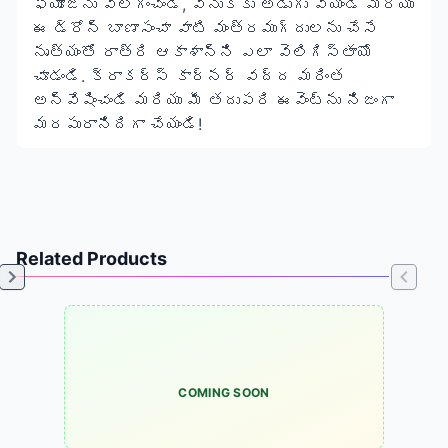
ఫ్యూజ్‌ను వెలిగించండి, వెనుకకు అడుగు వేయండి మరియు
ఈ డ్రోన్ బాణాసంచా వాటి మంత్రముగ్దులను చేసే
నృత్యంతో రాత్రి ఆకాశాన్ని ఎలా వెలిగిస్తాయో
చూడండి.
క్రాకర్స్ కార్నర్
వద్ద మరింత
అన్వేషించండి మరియు మీ తదుపరి ఈవెంట్‌ను నిజంగా
మరపురానిదిగా చేయండి!
Related Products
COMING SOON