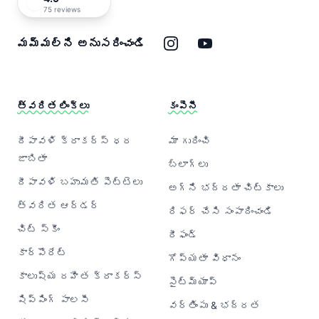
75 reviews
ఇన్‌స్టాగ్రామ్
యూట్యూబ్
మమ్మల్ని అనుసరించండి
త్వరిత లింక్‌లు
కంపెనీ
దీపావళి క్రాకర్‌స్ ధర
మా గురించి
జాబితా
బ్లాగ్‌లు
దీపావళి బహుమతి పెట్టెలు
అగ్ని భద్రతా చిట్కాలు
త్వరిత ఆర్డర్
రిఫర్ చేసి సంపాదించండి
చిట్ స్కీం
రీఫండ్
కార్పొరేట్
గోప్యతా విధానం
కాలుష్య రహిత క్రాకర్‌స్
సైట్‌మ్యాప్
షిప్పింగ్ పాలసీ
వర్తింపు & భద్రత