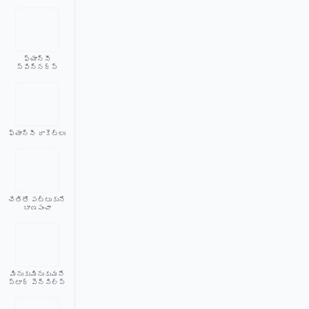
ఫ్యాన్సీ
స్పిన్నర్స్
ఫ్యాన్సీ రాకెట్లు
చేతితో పట్టుకునే
బాణసంచా
మినుకుమినుకుమనే
స్టార్ పెన్సిల్స్