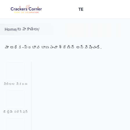
TE
Home
/
టపాకాయలు
/
మా అధిక-ప్రభావ బాణసంచా శ్రేణిని అన్వేషించండి.
పిల్లల సేకరణ
డే టైమ్ కలెక్షన్