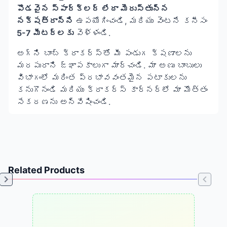
పొడవైన స్పార్క్లర్ లేదా మెరుస్తున్న
నక్షత్రాన్ని
ఉపయోగించండి, మరియు వెంటనే కనీసం
5-7 మీటర్లకు
వెళ్ళండి.
అగ్ని బాంబ్ క్రాకర్స్‌తో మీ పండుగ క్షణాలను
మరపురాని జ్ఞాపకాలుగా మార్చండి. మా
అణు బాంబులు
విభాగంలో మరింత ప్రభావవంతమైన పటాకులను
కనుగొనండి మరియు
క్రాకర్స్ కార్నర్
లో మా మొత్తం
సేకరణను అన్వేషించండి.
Related Products