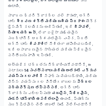
ప్రకాశవంతమైన, వేగవంతమైన మెరుపుతో
కూడి
ఉంటాయి.
సాధారణ ధ్వని క్రాకర్ల వలె కాకుండా, అగ్ని
బాంబ్
శ్రవణ శక్తి మరియు దృశ్య ప్రకాశం
యొక్క
డైనమిక్ కలయికను అందిస్తుంది, ఇది
దీపావళి
,
న్యూ ఇయర్ ఈవ్
, లేదా ఏదైనా ముఖ్యమైన
సందర్భానికి ఆదర్శవంతమైన ఎంపిక. ప్రతి
అగ్ని బాంబ్
శివకాశి
లో నిశితంగా రూపొందించబడింది,
ఇది అసాధారణమైన నాణ్యత మరియు స్థిరమైన
పనితీరును హామీ ఇస్తుంది.
అత్యధిక భద్రతను నిర్ధారించుకోవడానికి, ఈ
పటాకులు
14 సంవత్సరాలు మరియు అంతకంటే ఎక్కువ
వయస్సు గలవారికి
సిఫార్సు చేయబడ్డాయి, మరియు
చిన్న వయస్సు గల వినియోగదారులకు
పెద్దల
పర్యవేక్షణ తప్పనిసరి
. అగ్ని బాంబ్
క్రాకర్‌ను ఎల్లప్పుడూ
చదునైన, స్థిరమైన,
మండని భూస్థాయి ఉపరితలంపై
ఉంచండి. ఫ్యూజ్‌ను
సురక్షితమైన చేతి దూరంలో నుండి వెలిగించడానికి