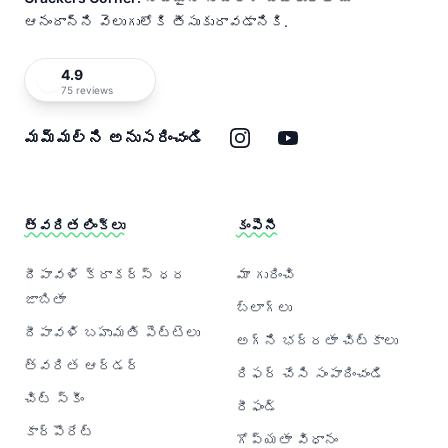
ఆనందాన్ని వెలుగులోకి తీసుకురావడానికి.
4.9
75 reviews
ఇన్‌స్టాగ్రామ్
యూట్యూబ్
మమ్మల్ని అనుసరించండి
త్వరిత లింక్‌లు
కంపెనీ
దీపావళి క్రాకర్‌స్ ధర
మా గురించి
జాబితా
బ్లాగ్‌లు
దీపావళి బహుమతి పెట్టెలు
అగ్ని భద్రతా చిట్కాలు
త్వరిత ఆర్డర్
రిఫర్ చేసి సంపాదించండి
చిట్ స్కీం
రీఫండ్
కార్పొరేట్
గోప్యతా విధానం