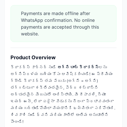
Payments are made offline after
WhatsApp confirmation. No online
payments are accepted through this
website.
Product Overview
క్రాకర్స్ కార్నర్ నుండి
అగ్ని బాంబ్ క్రాకర్స్‌
లను
అగ్నిప్రళయ దృశ్యం కోసం ఆవిష్కరించండి! ఈ ప్రీమియం
గ్రౌండ్ క్రాకర్స్ తమ పేరుకు (అగ్ని = అగ్ని)
తగ్గట్టుగా శక్తివంతమైన, పెద్ద శబ్దాన్ని
అద్భుతమైన మెరుపుతో అందిస్తాయి. మీ దీపావళి, న్యూ
ఇయర్ ఈవ్, లేదా ఏదైనా వేడుకను నిజంగా ప్రభావవంతంగా
మరియు గుర్తుండిపోయేలా చేయడానికి ఖచ్చితంగా సరిపోతుంది.
శివకాశి నుండి ధ్వని మరియు కాంతిలో అంతిమ అనుభూతిని
పొందండి!