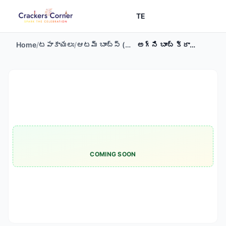
TE
Home
/
టపాకాయలు
/
ఆటమ్ బాంబ్స్ (లక్ష్మీ బాంబు)
/
అగ్ని బాంబ్ క్రాకర్స్
COMING SOON