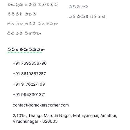
కాలుష్య రహిత క్రాకర్‌స్
సైట్‌మ్యాప్
షిప్పింగ్ పాలసీ
వర్తింపు & భద్రత
తరచుగా అడిగే ప్రశ్నలు
డెలివరీ స్థానాలు
సంప్రదింపు సమాచారం
+91 7695856790
+91 8610887287
+91 9176227109
+91 9943301371
contact@crackerscorner.com
2/1015, Thanga Maruthi Nagar, Mathiyasenai, Amathur,
Virudhunagar - 626005