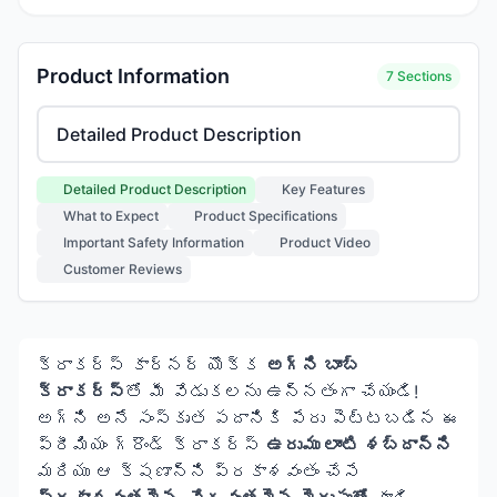
Product Information
7 Sections
Select product information section
Detailed Product Description
Key Features
What to Expect
Product Specifications
Important Safety Information
Product Video
Customer Reviews
క్రాకర్స్ కార్నర్ యొక్క
అగ్ని బాంబ్
క్రాకర్స్‌
తో మీ వేడుకలను ఉన్నతంగా చేయండి!
అగ్ని అనే సంస్కృత పదానికి పేరు పెట్టబడిన ఈ
ప్రీమియం గ్రౌండ్ క్రాకర్స్
ఉరుము లాంటి శబ్దాన్ని
మరియు ఆ క్షణాన్ని ప్రకాశవంతం చేసే