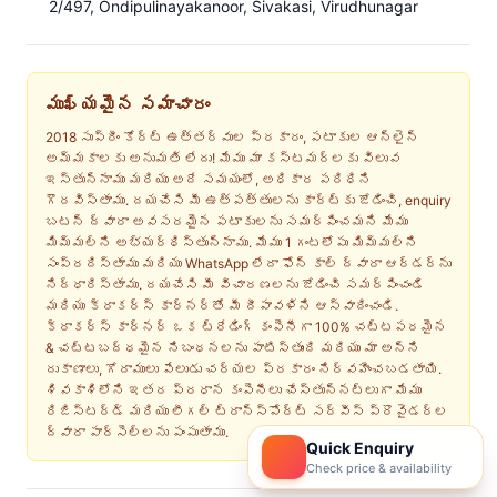
2/497, Ondipulinayakanoor, Sivakasi, Virudhunagar
ముఖ్యమైన సమాచారం
2018 సుప్రీం కోర్ట్ ఉత్తర్వుల ప్రకారం, పటాకుల ఆన్‌లైన్
అమ్మకాలకు అనుమతి లేదు! మేము మా కస్టమర్‌లకు విలువ
ఇస్తున్నాము మరియు అదే సమయంలో, అధికార పరిధిని
గౌరవిస్తాము. దయచేసి మీ ఉత్పత్తులను కార్ట్‌కు జోడించి, enquiry
బటన్ ద్వారా అవసరమైన పటాకులను సమర్పించమని మేము
మిమ్మల్ని అభ్యర్థిస్తున్నాము. మేము 1 గంటలోపు మిమ్మల్ని
సంప్రదిస్తాము మరియు WhatsApp లేదా ఫోన్ కాల్ ద్వారా ఆర్డర్‌ను
నిర్ధారిస్తాము. దయచేసి మీ విచారణలను జోడించి సమర్పించండి
మరియు క్రాకర్స్ కార్నర్‌తో మీ దీపావళిని ఆస్వాదించండి.
క్రాకర్స్ కార్నర్ ఒక ట్రేడింగ్ కంపెనీగా 100% చట్టపరమైన
& చట్టబద్ధమైన నిబంధనలను పాటిస్తుంది మరియు మా అన్ని
దుకాణాలు, గోదాములు పేలుడు చర్యల ప్రకారం నిర్వహించబడతాయి.
శివకాశిలోని ఇతర ప్రధాన కంపెనీలు చేస్తున్నట్లుగా మేము
రిజిస్టర్డ్ మరియు లీగల్ ట్రాన్స్‌పోర్ట్ సర్వీస్ ప్రొవైడర్ల
ద్వారా పార్సెల్‌లను పంపుతాము.
Quick Enquiry
Check price & availability