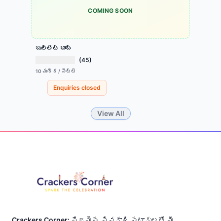
COMING SOON
బుల్లెట్ బాంబ్
(45)
10 ముక్క / పెట్టె
Enquiries closed
Item
View All
1
of
Footer
6
Crackers Corner:
నిజమైన సివకాశి పటాకులతో మీ