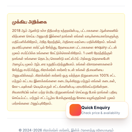
முக்கிய அறிக்கை
2018 ஆம் ஆண்டு உச்ச நீதிமன்ற உத்தரவின்படி, பட்டாசுகளை ஆன்லைனில்
விற்பனை செய்ய அனுமதி இல்லை! நாங்கள் எங்கள் வாடிக்கையாளர்களுக்கு
மதிப்பளிக்கிறோம், அதே நேரத்தில், அதிகார வரம்பை மதிக்கிறோம். உங்கள்
தயாரிப்புகளை கார்ட்டில் சேர்த்து, தேவையான பட்டாசுகளை enquiry பட்டன்
மூலம் சமர்ப்பிக்க உங்களை கேட்டுக்கொள்கிறோம். 1 மணி நேரத்திற்குள்
நாங்கள் உங்களை தொடர்பு கொண்டு வாட்ஸ்அப் அல்லது தொலைபேசி
அழைப்பு மூலம் ஆர்டரை உறுதிப்படுத்துவோம். உங்கள் விசாரணைகளைச்
சேர்த்து சமர்ப்பித்து, கிராக்கர்ஸ் கார்னர் உடன் உங்கள் தீபாவளியை
அனுபவிக்கவும். கிராக்கர்ஸ் கார்னர் ஒரு வர்த்தக நிறுவனமாக 100% சட்ட
மற்றும் கட்டாய இணக்கங்களை கடைபிடிக்கிறது மற்றும் எங்கள் கடைகள்,
கோ-டவுன்கள் வெடிபொருள் சட்டங்களின்படி பராமரிக்கப்படுகின்றன.
சிவகாசியில் உள்ள மற்ற பெரிய நிறுவனங்கள் செய்வது போல் நாங்கள் பதிவு
செய்யப்பட்ட மற்றும் சட்டப்பூர்வ போக்குவரத்து சேவை வழங்குநர்கள் மூலம்
பார்சல்களை அனுப்புகிறோம்.
Quick Enquiry
Check price & availability
© 2024-2026 கிராக்கர்ஸ் கார்னர், இன்க் அனைத்து உரிமைகளும்