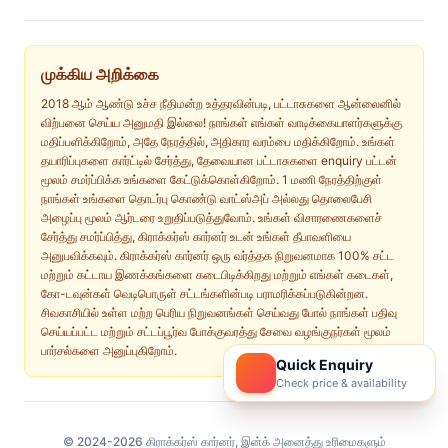
முக்கிய அறிக்கை
2018 ஆம் ஆண்டு உச்ச நீதிமன்ற உத்தரவின்படி, பட்டாசுகளை ஆன்லைனில்
விற்பனை செய்ய அனுமதி இல்லை! நாங்கள் எங்கள் வாடிக்கையாளர்களுக்கு
மதிப்பளிக்கிறோம், அதே நேரத்தில், அதிகார வரம்பை மதிக்கிறோம். உங்கள்
தயாரிப்புகளை கார்ட்டில் சேர்த்து, தேவையான பட்டாசுகளை enquiry பட்டன்
மூலம் சமர்ப்பிக்க உங்களை கேட்டுக்கொள்கிறோம். 1 மணி நேரத்திற்குள்
நாங்கள் உங்களை தொடர்பு கொண்டு வாட்ஸ்அப் அல்லது தொலைபேசி
அழைப்பு மூலம் ஆர்டரை உறுதிப்படுத்துவோம். உங்கள் விசாரணைகளைச்
சேர்த்து சமர்ப்பித்து, கிராக்கர்ஸ் கார்னர் உடன் உங்கள் தீபாவளியை
அனுபவிக்கவும். கிராக்கர்ஸ் கார்னர் ஒரு வர்த்தக நிறுவனமாக 100% சட்ட
மற்றும் கட்டாய இணக்கங்களை கடைபிடிக்கிறது மற்றும் எங்கள் கடைகள்,
கோ-டவுன்கள் வெடிபொருள் சட்டங்களின்படி பராமரிக்கப்படுகின்றன.
சிவகாசியில் உள்ள மற்ற பெரிய நிறுவனங்கள் செய்வது போல் நாங்கள் பதிவு
செய்யப்பட்ட மற்றும் சட்டப்பூர்வ போக்குவரத்து சேவை வழங்குநர்கள் மூலம்
பார்சல்களை அனுப்புகிறோம்.
Quick Enquiry
Check price & availability
© 2024-2026 கிராக்கர்ஸ் கார்னர், இன்க் அனைத்து உரிமைகளும்