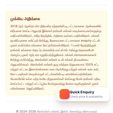
முக்கிய அறிக்கை
2018 ஆம் ஆண்டு உச்ச நீதிமன்ற உத்தரவின்படி, பட்டாசுகளை ஆன்லைனில்
விற்பனை செய்ய அனுமதி இல்லை! நாங்கள் எங்கள் வாடிக்கையாளர்களுக்கு
மதிப்பளிக்கிறோம், அதே நேரத்தில், அதிகார வரம்பை மதிக்கிறோம். உங்கள்
தயாரிப்புகளை கார்ட்டில் சேர்த்து, தேவையான பட்டாசுகளை enquiry பட்டன்
மூலம் சமர்ப்பிக்க உங்களை கேட்டுக்கொள்கிறோம். 1 மணி நேரத்திற்குள்
நாங்கள் உங்களை தொடர்பு கொண்டு வாட்ஸ்அப் அல்லது தொலைபேசி
அழைப்பு மூலம் ஆர்டரை உறுதிப்படுத்துவோம். உங்கள் விசாரணைகளைச்
சேர்த்து சமர்ப்பித்து, கிராக்கர்ஸ் கார்னர் உடன் உங்கள் தீபாவளியை
அனுபவிக்கவும். கிராக்கர்ஸ் கார்னர் ஒரு வர்த்தக நிறுவனமாக 100% சட்ட
மற்றும் கட்டாய இணக்கங்களை கடைபிடிக்கிறது மற்றும் எங்கள் கடைகள்,
கோ-டவுன்கள் வெடிபொருள் சட்டங்களின்படி பராமரிக்கப்படுகின்றன.
சிவகாசியில் உள்ள மற்ற பெரிய நிறுவனங்கள் செய்வது போல் நாங்கள் பதிவு
செய்யப்பட்ட மற்றும் சட்டப்பூர்வ போக்குவரத்து சேவை வழங்குநர்கள் மூலம்
பார்சல்களை அனுப்புகிறோம்.
Quick Enquiry
Check price & availability
© 2024-2026 கிராக்கர்ஸ் கார்னர், இன்க் அனைத்து உரிமைகளும்