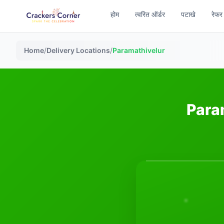
होम
त्वरित ऑर्डर
पटाखे
रेफर
Home
/
Delivery Locations
/
Paramathivelur
Param