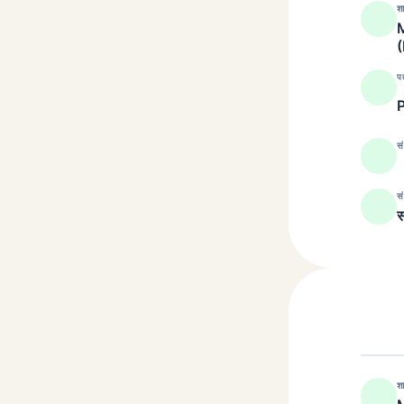
श
M
प
सं
सं
स
श