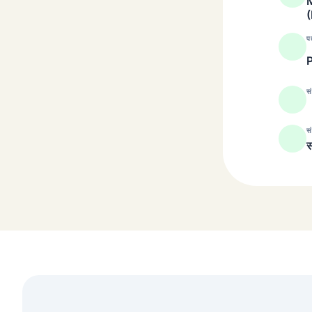
M
प
सं
सं
स