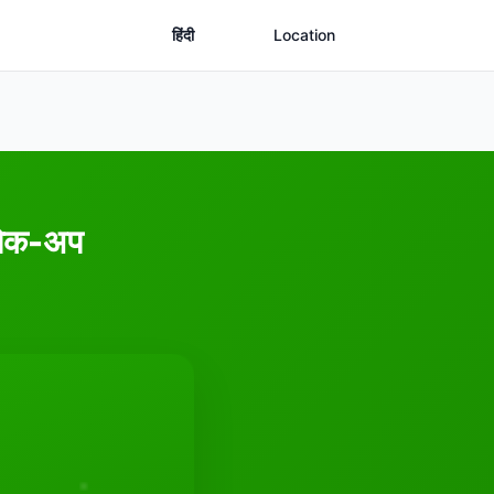
हिंदी
Location
पिक-अप