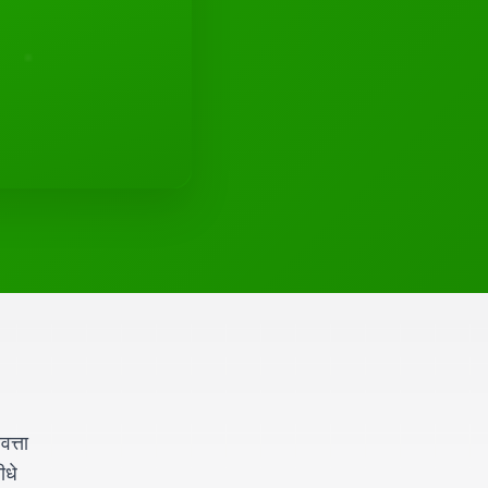
त्ता
ीधे