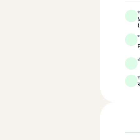
श
M
प
सं
सं
स