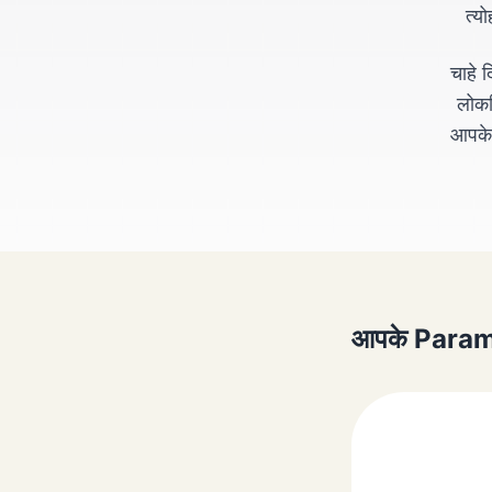
त्य
चाहे
लोकप्
आपके 
आपके Paramat