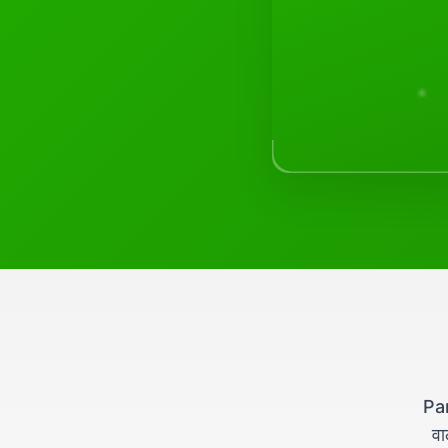
Par
वा