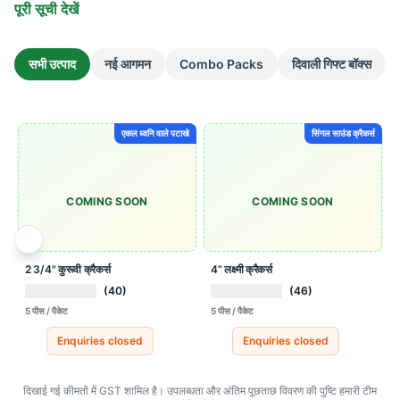
पूरी सूची देखें
सभी उत्पाद
नई आगमन
Combo Packs
दिवाली गिफ्ट बॉक्स
एकल ध्वनि वाले पटाखे
सिंगल साउंड क्रैकर्स
COMING SOON
COMING SOON
2 3/4" कुरूवी क्रैकर्स
4” लक्ष्मी क्रैकर्स
(40)
(46)
5 पीस / पैकेट
5 पीस / पैकेट
5
Enquiries closed
Enquiries closed
दिखाई गई कीमतों में GST शामिल है। उपलब्धता और अंतिम पूछताछ विवरण की पुष्टि हमारी टीम