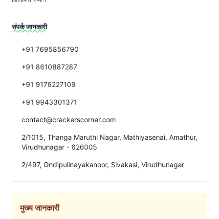
संपर्क जानकारी
+91 7695856790
+91 8610887287
+91 9176227109
+91 9943301371
contact@crackerscorner.com
2/1015, Thanga Maruthi Nagar, Mathiyasenai, Amathur,
Virudhunagar - 626005
2/497, Ondipulinayakanoor, Sivakasi, Virudhunagar
मुख्य जानकारी