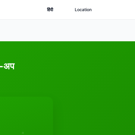
हिंदी
Location
क-अप