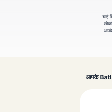
चाहे
लोकप्
आपके
आपके Batla