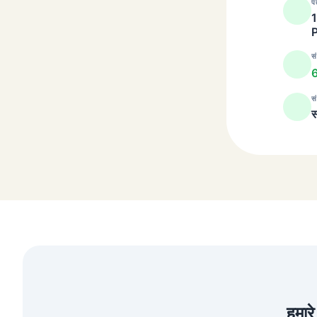
प
सं
सं
स
हमार