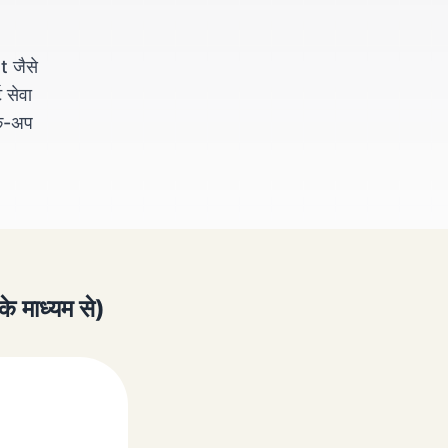
 जैसे
ट सेवा
िक-अप
 माध्यम से)