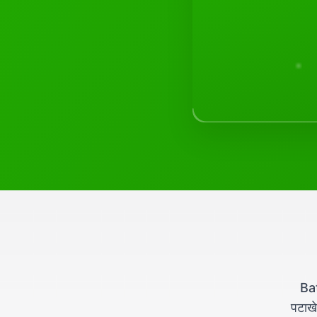
Bat
पटाखे