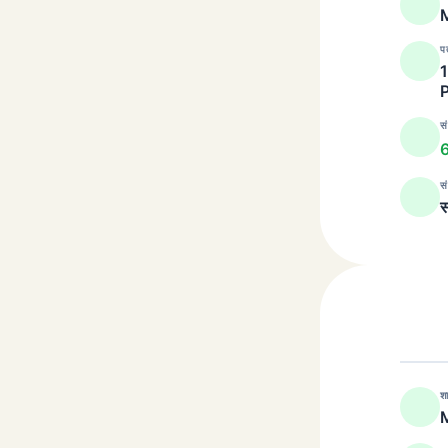
M
प
सं
सं
स
श
M