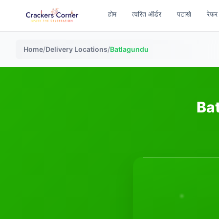
होम
त्वरित ऑर्डर
पटाखे
रेफर
Home
/
Delivery Locations
/
Batlagundu
Bat