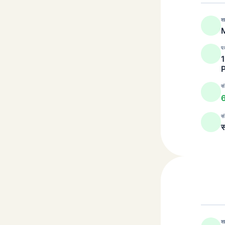
श
M
प
सं
सं
स
श