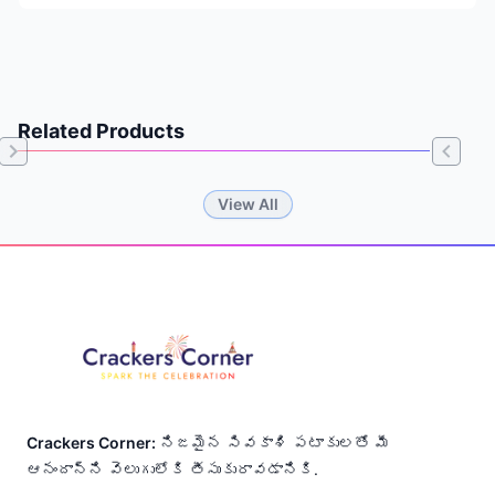
Related Products
Item
View All
1
of
Footer
0
Crackers Corner:
నిజమైన సివకాశి పటాకులతో మీ
ఆనందాన్ని వెలుగులోకి తీసుకురావడానికి.