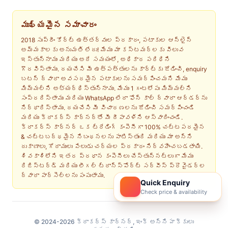
ముఖ్యమైన సమాచారం
2018 సుప్రీం కోర్ట్ ఉత్తర్వుల ప్రకారం, పటాకుల ఆన్‌లైన్
అమ్మకాలకు అనుమతి లేదు! మేము మా కస్టమర్‌లకు విలువ
ఇస్తున్నాము మరియు అదే సమయంలో, అధికార పరిధిని
గౌరవిస్తాము. దయచేసి మీ ఉత్పత్తులను కార్ట్‌కు జోడించి, enquiry
బటన్ ద్వారా అవసరమైన పటాకులను సమర్పించమని మేము
మిమ్మల్ని అభ్యర్థిస్తున్నాము. మేము 1 గంటలోపు మిమ్మల్ని
సంప్రదిస్తాము మరియు WhatsApp లేదా ఫోన్ కాల్ ద్వారా ఆర్డర్‌ను
నిర్ధారిస్తాము. దయచేసి మీ విచారణలను జోడించి సమర్పించండి
మరియు క్రాకర్స్ కార్నర్‌తో మీ దీపావళిని ఆస్వాదించండి.
క్రాకర్స్ కార్నర్ ఒక ట్రేడింగ్ కంపెనీగా 100% చట్టపరమైన
& చట్టబద్ధమైన నిబంధనలను పాటిస్తుంది మరియు మా అన్ని
దుకాణాలు, గోదాములు పేలుడు చర్యల ప్రకారం నిర్వహించబడతాయి.
శివకాశిలోని ఇతర ప్రధాన కంపెనీలు చేస్తున్నట్లుగా మేము
రిజిస్టర్డ్ మరియు లీగల్ ట్రాన్స్‌పోర్ట్ సర్వీస్ ప్రొవైడర్ల
ద్వారా పార్సెల్‌లను పంపుతాము.
Quick Enquiry
Check price & availability
© 2024-2026 క్రాకర్‌స్ కార్నర్, ఇంక్ అన్ని హక్కులు