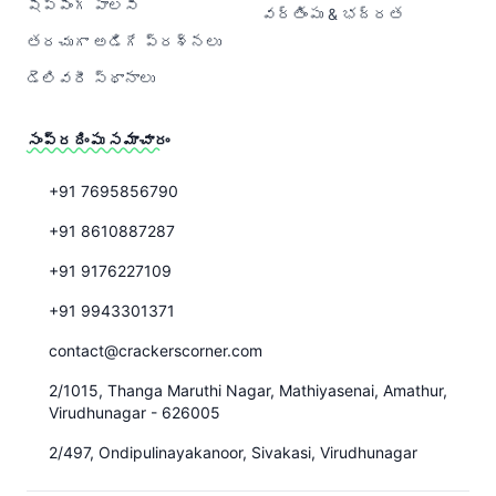
షిప్పింగ్ పాలసీ
వర్తింపు & భద్రత
తరచుగా అడిగే ప్రశ్నలు
డెలివరీ స్థానాలు
సంప్రదింపు సమాచారం
+91 7695856790
+91 8610887287
+91 9176227109
+91 9943301371
contact@crackerscorner.com
2/1015, Thanga Maruthi Nagar, Mathiyasenai, Amathur,
Virudhunagar - 626005
2/497, Ondipulinayakanoor, Sivakasi, Virudhunagar