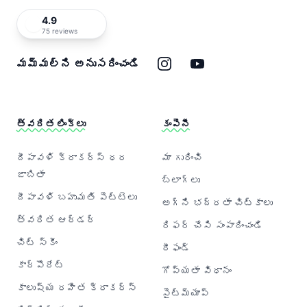
4.9
75 reviews
ఇన్‌స్టాగ్రామ్
యూట్యూబ్
మమ్మల్ని అనుసరించండి
త్వరిత లింక్‌లు
కంపెనీ
దీపావళి క్రాకర్‌స్ ధర
మా గురించి
జాబితా
బ్లాగ్‌లు
దీపావళి బహుమతి పెట్టెలు
అగ్ని భద్రతా చిట్కాలు
త్వరిత ఆర్డర్
రిఫర్ చేసి సంపాదించండి
చిట్ స్కీం
రీఫండ్
కార్పొరేట్
గోప్యతా విధానం
కాలుష్య రహిత క్రాకర్‌స్
సైట్‌మ్యాప్