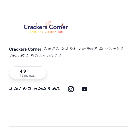
Crackers Corner:
నిజమైన సివకాశి పటాకులతో మీ ఆనందాన్ని
వెలుగులోకి తీసుకురావడానికి.
4.9
75 reviews
ఇన్‌స్టాగ్రామ్
యూట్యూబ్
మమ్మల్ని అనుసరించండి