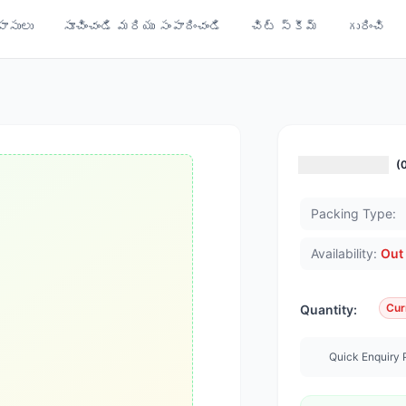
ాసులు
సూచించండి మరియు సంపాదించండి
చిట్ స్కీమ్
గురించి
(
Packing Type:
Availability:
Out 
Cur
Quantity:
Quick Enquiry 