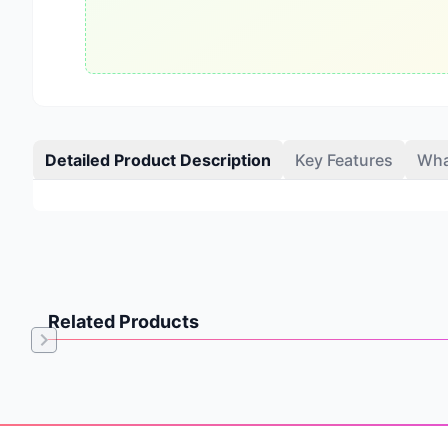
Detailed Product Description
Key Features
Wha
Related Products
Item
1
of
Footer
0