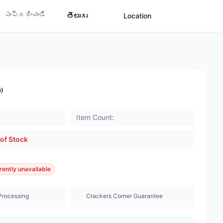
సంప్రదించండి
తెలుగు
Location
0)
Item Count:
of Stock
rently unavailable
Processing
Crackers Corner Guarantee