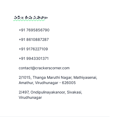
సంప్రదింపు సమాచారం
+91 7695856790
+91 8610887287
+91 9176227109
+91 9943301371
contact@crackerscorner.com
2/1015, Thanga Maruthi Nagar, Mathiyasenai,
Amathur, Virudhunagar - 626005
2/497, Ondipulinayakanoor, Sivakasi,
Virudhunagar