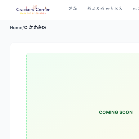
హోమ్
త్వరిత ఆర్డర్
టప
Home
/
టపాకాయలు
COMING SOON