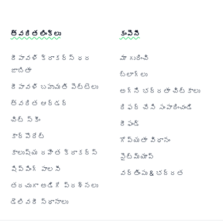
త్వరిత లింక్‌లు
కంపెనీ
దీపావళి క్రాకర్‌స్ ధర
మా గురించి
జాబితా
బ్లాగ్‌లు
దీపావళి బహుమతి పెట్టెలు
అగ్ని భద్రతా చిట్కాలు
త్వరిత ఆర్డర్
రిఫర్ చేసి సంపాదించండి
చిట్ స్కీం
రీఫండ్
కార్పొరేట్
గోప్యతా విధానం
కాలుష్య రహిత క్రాకర్‌స్
సైట్‌మ్యాప్
షిప్పింగ్ పాలసీ
వర్తింపు & భద్రత
తరచుగా అడిగే ప్రశ్నలు
డెలివరీ స్థానాలు