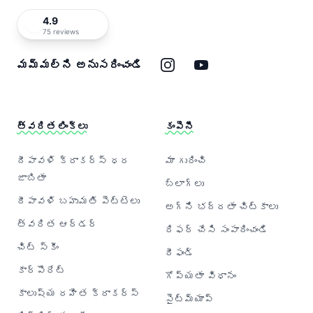
4.9
75 reviews
ఇన్‌స్టాగ్రామ్
యూట్యూబ్
మమ్మల్ని అనుసరించండి
త్వరిత లింక్‌లు
కంపెనీ
దీపావళి క్రాకర్‌స్ ధర
మా గురించి
జాబితా
బ్లాగ్‌లు
దీపావళి బహుమతి పెట్టెలు
అగ్ని భద్రతా చిట్కాలు
త్వరిత ఆర్డర్
రిఫర్ చేసి సంపాదించండి
చిట్ స్కీం
రీఫండ్
కార్పొరేట్
గోప్యతా విధానం
కాలుష్య రహిత క్రాకర్‌స్
సైట్‌మ్యాప్