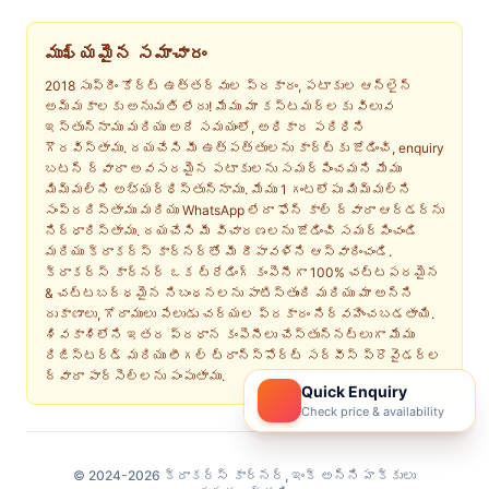
ముఖ్యమైన సమాచారం
2018 సుప్రీం కోర్ట్ ఉత్తర్వుల ప్రకారం, పటాకుల ఆన్‌లైన్
అమ్మకాలకు అనుమతి లేదు! మేము మా కస్టమర్‌లకు విలువ
ఇస్తున్నాము మరియు అదే సమయంలో, అధికార పరిధిని
గౌరవిస్తాము. దయచేసి మీ ఉత్పత్తులను కార్ట్‌కు జోడించి, enquiry
బటన్ ద్వారా అవసరమైన పటాకులను సమర్పించమని మేము
మిమ్మల్ని అభ్యర్థిస్తున్నాము. మేము 1 గంటలోపు మిమ్మల్ని
సంప్రదిస్తాము మరియు WhatsApp లేదా ఫోన్ కాల్ ద్వారా ఆర్డర్‌ను
నిర్ధారిస్తాము. దయచేసి మీ విచారణలను జోడించి సమర్పించండి
మరియు క్రాకర్స్ కార్నర్‌తో మీ దీపావళిని ఆస్వాదించండి.
క్రాకర్స్ కార్నర్ ఒక ట్రేడింగ్ కంపెనీగా 100% చట్టపరమైన
& చట్టబద్ధమైన నిబంధనలను పాటిస్తుంది మరియు మా అన్ని
దుకాణాలు, గోదాములు పేలుడు చర్యల ప్రకారం నిర్వహించబడతాయి.
శివకాశిలోని ఇతర ప్రధాన కంపెనీలు చేస్తున్నట్లుగా మేము
రిజిస్టర్డ్ మరియు లీగల్ ట్రాన్స్‌పోర్ట్ సర్వీస్ ప్రొవైడర్ల
ద్వారా పార్సెల్‌లను పంపుతాము.
Quick Enquiry
Check price & availability
© 2024-2026 క్రాకర్‌స్ కార్నర్, ఇంక్ అన్ని హక్కులు