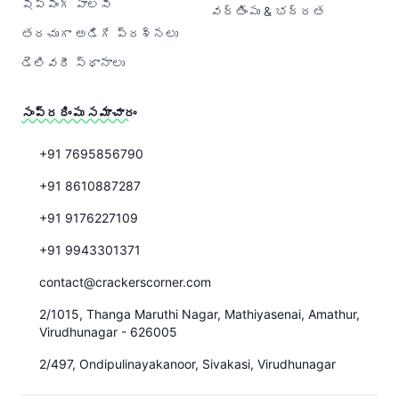
షిప్పింగ్ పాలసీ
వర్తింపు & భద్రత
తరచుగా అడిగే ప్రశ్నలు
డెలివరీ స్థానాలు
సంప్రదింపు సమాచారం
+91 7695856790
+91 8610887287
+91 9176227109
+91 9943301371
contact@crackerscorner.com
2/1015, Thanga Maruthi Nagar, Mathiyasenai, Amathur,
Virudhunagar - 626005
2/497, Ondipulinayakanoor, Sivakasi, Virudhunagar