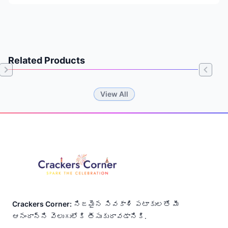
Related Products
Item
View All
1
of
Footer
0
Crackers Corner:
నిజమైన సివకాశి పటాకులతో మీ
ఆనందాన్ని వెలుగులోకి తీసుకురావడానికి.