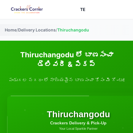
TE
Home
/
Delivery Locations
/
Thiruchangodu
Thiruchangodu లో బాణసంచా
డెలివరీ & పికప్
పండుగల నగరం లో నాణ్యమైన బాణసంచా కోసం మీ గో-టు!
Thiruchangodu
Crackers Delivery & Pick-Up
Your Local Sparkle Partner