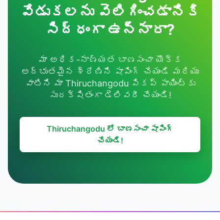
వేడుకలను వెలిగించడానికి
సిద్ధంగా ఉన్నారా?
మా అధిక-నాణ్యత బాణసంచా యొక్క
అద్భుతమైన శ్రేణిని షాపింగ్ చేయండి మరియు
వాటిని మా Thiruchangodu పికప్ పాయింట్‌కు
సురక్షితంగా డెలివరీ చేయండి!
Thiruchangodu లో బాణసంచా షాపింగ్
చేయండి!
Footer