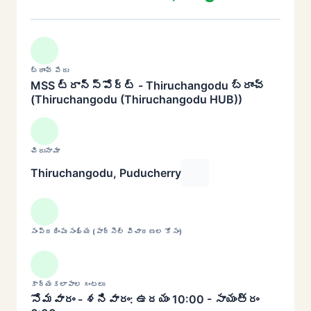
బ్రాంచ్ పేరు
MSS ట్రాన్స్‌పోర్ట్ - Thiruchangodu బ్రాంచ్
(Thiruchangodu (Thiruchangodu HUB))
చిరునామా
Thiruchangodu, Puducherry
సంప్రదింపు సంఖ్య (పార్సెల్ విచారణల కోసం)
కార్యకలాపాల గంటలు
సోమవారం - శనివారం: ఉదయం 10:00 - సాయంత్రం