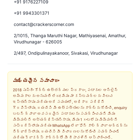
+91 9176227109
+91 9943301371
contact@crackerscorner.com
2/1015, Thanga Maruthi Nagar, Mathiyasenai, Amathur,
Virudhunagar - 626005
2/497, Ondipulinayakanoor, Sivakasi, Virudhunagar
ముఖ్యమైన సమాచారం
2018 సుప్రీం కోర్ట్ ఉత్తర్వుల ప్రకారం, పటాకుల ఆన్‌లైన్
అమ్మకాలకు అనుమతి లేదు! మేము మా కస్టమర్‌లకు విలువ
ఇస్తున్నాము మరియు అదే సమయంలో, అధికార పరిధిని
గౌరవిస్తాము. దయచేసి మీ ఉత్పత్తులను కార్ట్‌కు జోడించి, enquiry
బటన్ ద్వారా అవసరమైన పటాకులను సమర్పించమని మేము
మిమ్మల్ని అభ్యర్థిస్తున్నాము. మేము 1 గంటలోపు మిమ్మల్ని
సంప్రదిస్తాము మరియు WhatsApp లేదా ఫోన్ కాల్ ద్వారా ఆర్డర్‌ను
నిర్ధారిస్తాము. దయచేసి మీ విచారణలను జోడించి సమర్పించండి
మరియు క్రాకర్స్ కార్నర్‌తో మీ దీపావళిని ఆస్వాదించండి.