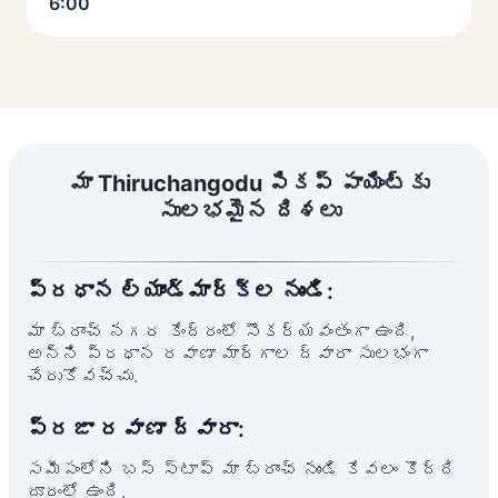
6:00
మా Thiruchangodu పికప్ పాయింట్‌కు
సులభమైన దిశలు
ప్రధాన ల్యాండ్‌మార్క్‌ల నుండి:
మా బ్రాంచ్ నగర కేంద్రంలో సౌకర్యవంతంగా ఉంది,
అన్ని ప్రధాన రవాణా మార్గాల ద్వారా సులభంగా
చేరుకోవచ్చు.
ప్రజా రవాణా ద్వారా:
సమీపంలోని బస్ స్టాప్ మా బ్రాంచ్ నుండి కేవలం కొద్ది
దూరంలో ఉంది.