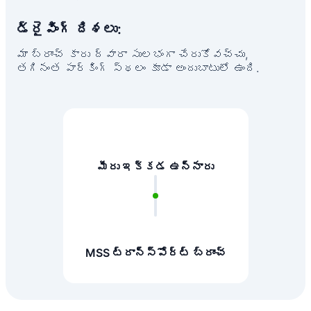
డ్రైవింగ్ దిశలు:
మా బ్రాంచ్ కారు ద్వారా సులభంగా చేరుకోవచ్చు,
తగినంత పార్కింగ్ స్థలం కూడా అందుబాటులో ఉంది.
మీరు ఇక్కడ ఉన్నారు
MSS ట్రాన్స్‌పోర్ట్ బ్రాంచ్