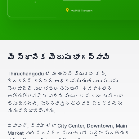
via MSS Transport
మీ స్థానిక మెరుపు భాగస్వామి
Thiruchangodu లో మీ అన్ని వేడుకల కోసం,
క్రాకర్స్ కార్నర్ అధిక-నాణ్యత బాణసంచాను
పొందడాన్ని సులభతరం చేస్తుంది. శివకాశిలోని
అత్యుత్తమమైన వాటిని పండుగల నగరం కు నేరుగా
తీసుకువచ్చి, సున్నితమైన డెలివరీ ప్రక్రియను
మేము నిర్ధారిస్తాము.
దీపావళి, వివాహం లేదా City Center, Downtown, Main
Market వంటి ప్రసిద్ధ ప్రాంతాలలో ఏదైనా ప్రత్యేక