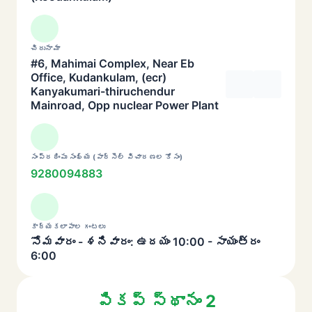
చిరునామా
#6, Mahimai Complex, Near Eb
Office, Kudankulam, (ecr)
Kanyakumari-thiruchendur
Mainroad, Opp nuclear Power Plant
సంప్రదింపు సంఖ్య (పార్సెల్ విచారణల కోసం)
9280094883
కార్యకలాపాల గంటలు
సోమవారం - శనివారం: ఉదయం 10:00 - సాయంత్రం
6:00
పికప్ స్థానం 2