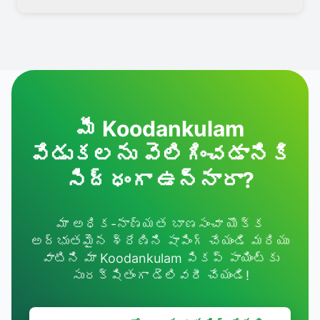
మీ Koodankulam
వేడుకలను వెలిగించడానికి
సిద్ధంగా ఉన్నారా?
మా అధిక-నాణ్యత బాణసంచా యొక్క
అద్భుతమైన శ్రేణిని షాపింగ్ చేయండి మరియు
వాటిని మా Koodankulam పికప్ పాయింట్‌కు
సురక్షితంగా డెలివరీ చేయండి!