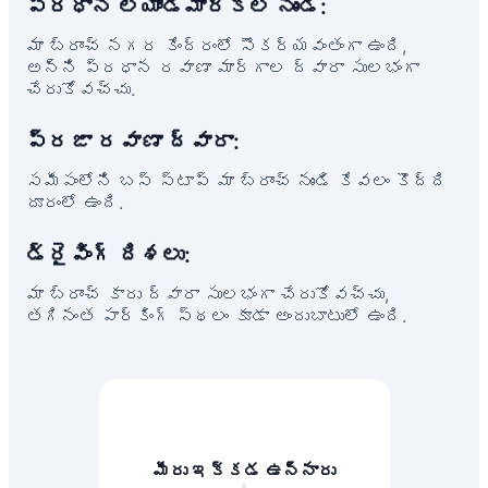
ప్రధాన ల్యాండ్‌మార్క్‌ల నుండి:
మా బ్రాంచ్ నగర కేంద్రంలో సౌకర్యవంతంగా ఉంది,
అన్ని ప్రధాన రవాణా మార్గాల ద్వారా సులభంగా
చేరుకోవచ్చు.
ప్రజా రవాణా ద్వారా:
సమీపంలోని బస్ స్టాప్ మా బ్రాంచ్ నుండి కేవలం కొద్ది
దూరంలో ఉంది.
డ్రైవింగ్ దిశలు:
మా బ్రాంచ్ కారు ద్వారా సులభంగా చేరుకోవచ్చు,
తగినంత పార్కింగ్ స్థలం కూడా అందుబాటులో ఉంది.
మీరు ఇక్కడ ఉన్నారు