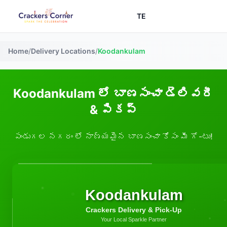
TE
Home
/
Delivery Locations
/
Koodankulam
Koodankulam లో బాణసంచా డెలివరీ
& పికప్
పండుగల నగరం లో నాణ్యమైన బాణసంచా కోసం మీ గో-టు!
Koodankulam
Crackers Delivery & Pick-Up
Your Local Sparkle Partner