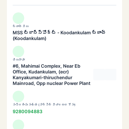
బ్రాంచ్ పేరు
MSS ట్రాన్స్‌పోర్ట్ - Koodankulam బ్రాంచ్
(Koodankulam)
చిరునామా
#6, Mahimai Complex, Near Eb
Office, Kudankulam, (ecr)
Kanyakumari-thiruchendur
Mainroad, Opp nuclear Power Plant
సంప్రదింపు సంఖ్య (పార్సెల్ విచారణల కోసం)
9280094883