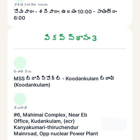
కార్యకలాపాల గంటలు
సోమవారం - శనివారం: ఉదయం 10:00 - సాయంత్రం
6:00
పికప్ స్థానం 3
బ్రాంచ్ పేరు
MSS ట్రాన్స్‌పోర్ట్ - Koodankulam బ్రాంచ్
(Koodankulam)
చిరునామా
#6, Mahimai Complex, Near Eb
Office, Kudankulam, (ecr)
Kanyakumari-thiruchendur
Mainroad, Opp nuclear Power Plant