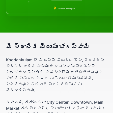
via MSS Transport
మీ స్థానిక మెరుపు భాగస్వామి
Koodankulam లో మీ అన్ని వేడుకల కోసం, క్రాకర్స్
కార్నర్ అధిక-నాణ్యత బాణసంచాను పొందడాన్ని
సులభతరం చేస్తుంది. శివకాశిలోని అత్యుత్తమమైన
వాటిని పండుగల నగరం కు నేరుగా తీసుకువచ్చి,
సున్నితమైన డెలివరీ ప్రక్రియను మేము
నిర్ధారిస్తాము.
దీపావళి, వివాహం లేదా City Center, Downtown, Main
Market వంటి ప్రసిద్ధ ప్రాంతాలలో ఏదైనా ప్రత్యేక