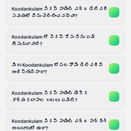
Koodankulam పికప్ పాయింట్ వద్ద డెలివరీ
సమయంలో నేను చెల్లించవచ్చా?
Koodankulam లో పికప్ కోసం నేను ఏమి
తీసుకురావాలి?
మీరు Koodankulam లోపల హోమ్ డెలివరీని
అందిస్తున్నారా?
Koodankulam పికప్ పాయింట్ యొక్క
కార్యకలాపాల గంటలు ఏమిటి?
Koodankulam పికప్ పాయింట్ వద్ద పార్కింగ్
అందుబాటులో ఉందా?