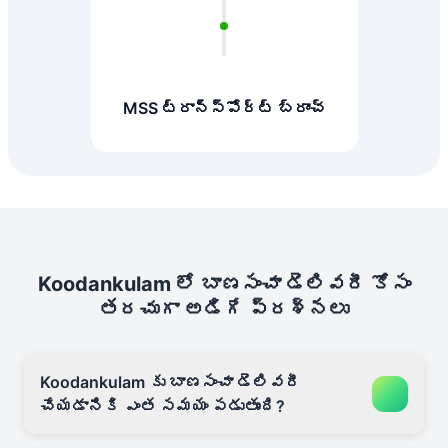
MSS ట్రాన్స్‌పోర్ట్ బ్రాంచ్
Koodankulam లో బాణసంచా డెలివరీ కోసం
తరచుగా అడిగే ప్రశ్నలు
Koodankulam కు బాణసంచా డెలివరీ
చేయడానికి ఎంత సమయం పడుతుంది?