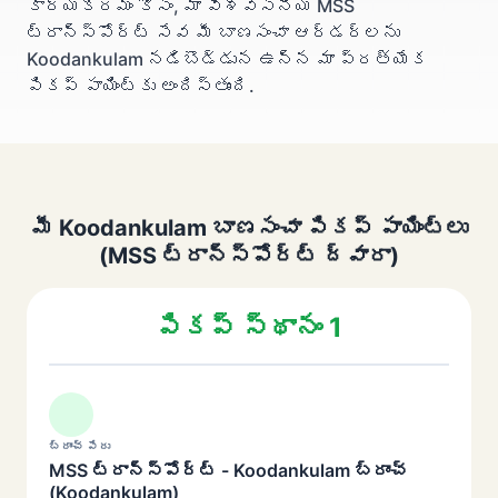
కార్యక్రమం కోసం, మా విశ్వసనీయ MSS
ట్రాన్స్‌పోర్ట్ సేవ మీ బాణసంచా ఆర్డర్‌లను
Koodankulam నడిబొడ్డున ఉన్న మా ప్రత్యేక
పికప్ పాయింట్‌కు అందిస్తుంది.
మీ Koodankulam బాణసంచా పికప్ పాయింట్లు
(MSS ట్రాన్స్‌పోర్ట్ ద్వారా)
పికప్ స్థానం 1
బ్రాంచ్ పేరు
MSS ట్రాన్స్‌పోర్ట్ - Koodankulam బ్రాంచ్
(Koodankulam)