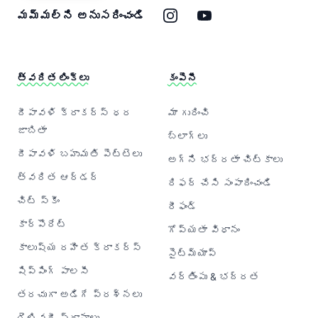
ఇన్‌స్టాగ్రామ్
యూట్యూబ్
మమ్మల్ని అనుసరించండి
త్వరిత లింక్‌లు
కంపెనీ
దీపావళి క్రాకర్‌స్ ధర
మా గురించి
జాబితా
బ్లాగ్‌లు
దీపావళి బహుమతి పెట్టెలు
అగ్ని భద్రతా చిట్కాలు
త్వరిత ఆర్డర్
రిఫర్ చేసి సంపాదించండి
చిట్ స్కీం
రీఫండ్
కార్పొరేట్
గోప్యతా విధానం
కాలుష్య రహిత క్రాకర్‌స్
సైట్‌మ్యాప్
షిప్పింగ్ పాలసీ
వర్తింపు & భద్రత
తరచుగా అడిగే ప్రశ్నలు
డెలివరీ స్థానాలు