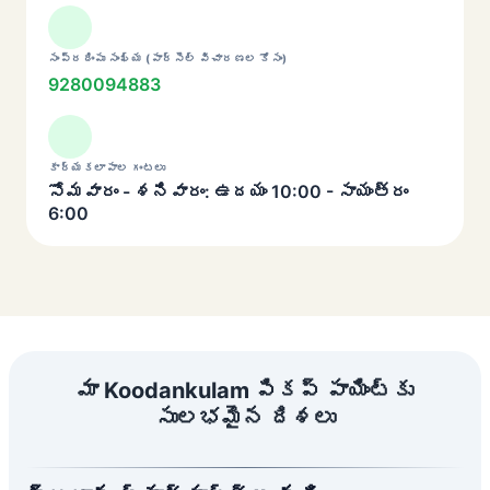
సంప్రదింపు సంఖ్య (పార్సెల్ విచారణల కోసం)
9280094883
కార్యకలాపాల గంటలు
సోమవారం - శనివారం: ఉదయం 10:00 - సాయంత్రం
6:00
మా Koodankulam పికప్ పాయింట్‌కు
సులభమైన దిశలు