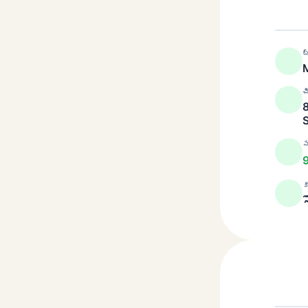
బ
M
చ
S
స
క