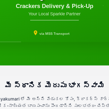
Crackers Delivery & Pick-Up
Your Local Sparkle Partner
via MSS Transport
మీ స్థానిక మెరుపు భాగస్వామి
yakumari లో మీ అన్ని వేడుకల కోసం, క్రాకర్స్ కార
ిక-నాణ్యత బాణసంచాను పొందడాన్ని సులభతరం చేస్తుం