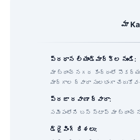
మా K
ప్రధాన ల్యాండ్‌మార్క్‌ల నుండి:
మా బ్రాంచ్ నగర కేంద్రంలో సౌకర్
మార్గాల ద్వారా సులభంగా చేరుకోవ
ప్రజా రవాణా ద్వారా:
సమీపంలోని బస్ స్టాప్ మా బ్రాంచ్ న
డ్రైవింగ్ దిశలు: