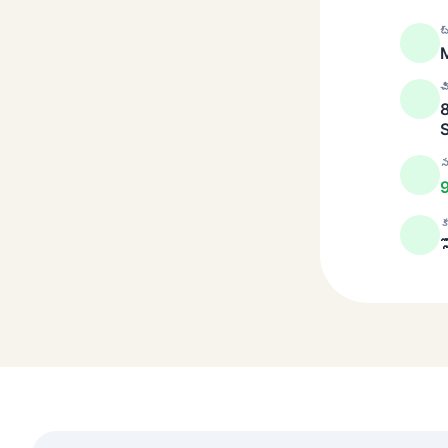
బ
M
చ
S
స
క