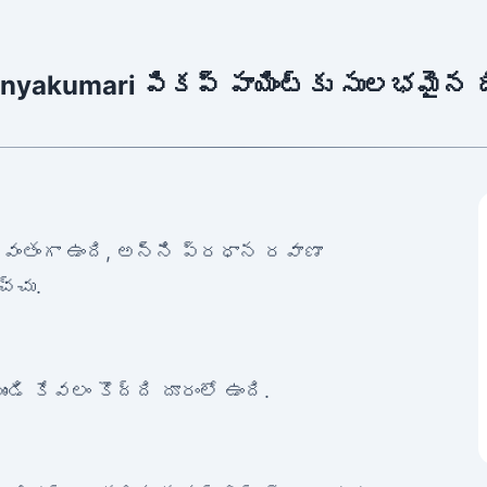
anyakumari పికప్ పాయింట్‌కు సులభమైన 
యవంతంగా ఉంది, అన్ని ప్రధాన రవాణా
చ్చు.
ుండి కేవలం కొద్ది దూరంలో ఉంది.