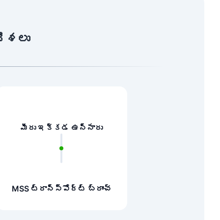
దిశలు
మీరు ఇక్కడ ఉన్నారు
MSS ట్రాన్స్‌పోర్ట్ బ్రాంచ్