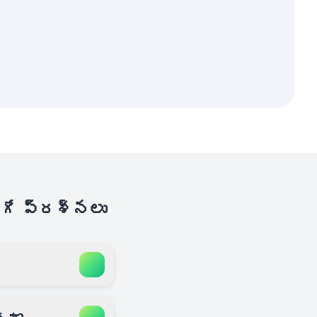
ిగే ప్రశ్నలు