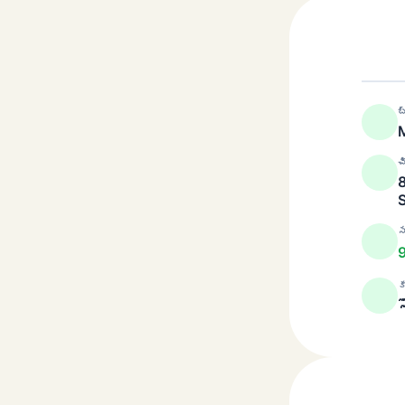
బ
M
చ
S
స
క