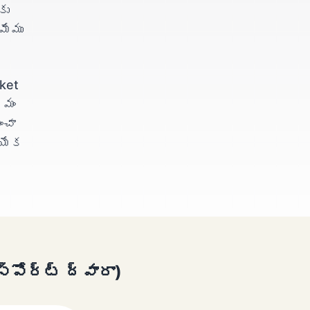
కు
మేము
ket
రమం
ంచా
్యేక
‌పోర్ట్ ద్వారా)