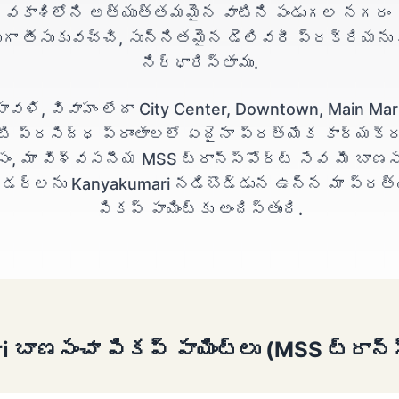
ివకాశిలోని అత్యుత్తమమైన వాటిని పండుగల నగరం 
ుగా తీసుకువచ్చి, సున్నితమైన డెలివరీ ప్రక్రియను 
నిర్ధారిస్తాము.
పావళి, వివాహం లేదా City Center, Downtown, Main Mar
టి ప్రసిద్ధ ప్రాంతాలలో ఏదైనా ప్రత్యేక కార్యక్
సం, మా విశ్వసనీయ MSS ట్రాన్స్‌పోర్ట్ సేవ మీ బాణస
డర్‌లను Kanyakumari నడిబొడ్డున ఉన్న మా ప్రత
పికప్ పాయింట్‌కు అందిస్తుంది.
 బాణసంచా పికప్ పాయింట్లు (MSS ట్రాన్స్