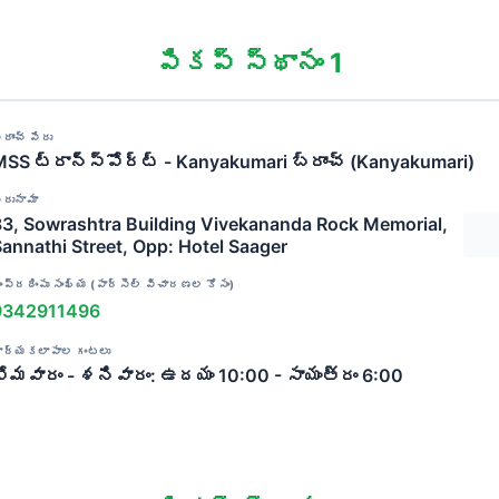
పికప్ స్థానం 1
్రాంచ్ పేరు
SS ట్రాన్స్‌పోర్ట్ - Kanyakumari బ్రాంచ్ (Kanyakumari)
ిరునామా
83, Sowrashtra Building Vivekananda Rock Memorial,
annathi Street, Opp: Hotel Saager
ంప్రదింపు సంఖ్య (పార్సెల్ విచారణల కోసం)
9342911496
ార్యకలాపాల గంటలు
సోమవారం - శనివారం: ఉదయం 10:00 - సాయంత్రం 6:00