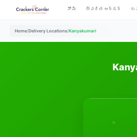
హోమ్
త్వరిత ఆర్డర్
టప
Home
/
Delivery Locations
/
Kanyakumari
Kanya