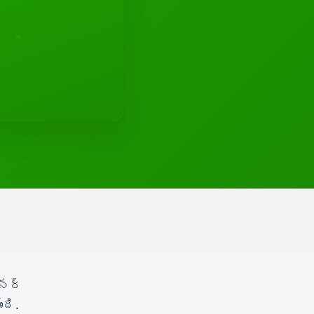
్నర్
ది.