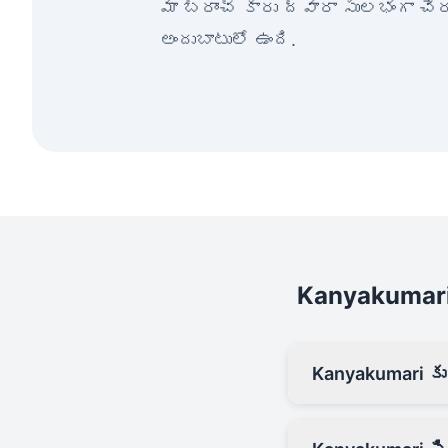
మా బ్రాంచ్ కారు ద్వారా సులభంగా చ
అందుబాటులో ఉంది.
Kanyakumari
Kanyakumari కు