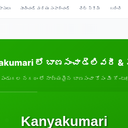
ాసులు
సూచించండి మరియు సంపాదించండి
చిట్ స్కీమ్
గురించి
kumari లో బాణసంచా డెలివరీ &
పండుగల నగరం లో నాణ్యమైన బాణసంచా కోసం మీ గో-టు!
Kanyakumari