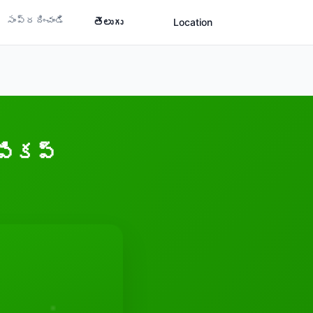
సంప్రదించండి
తెలుగు
Location
 పికప్