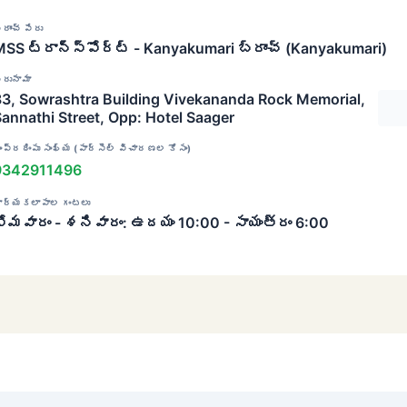
్రాంచ్ పేరు
SS ట్రాన్స్‌పోర్ట్ - Kanyakumari బ్రాంచ్ (Kanyakumari)
ిరునామా
83, Sowrashtra Building Vivekananda Rock Memorial,
annathi Street, Opp: Hotel Saager
ంప్రదింపు సంఖ్య (పార్సెల్ విచారణల కోసం)
9342911496
ార్యకలాపాల గంటలు
సోమవారం - శనివారం: ఉదయం 10:00 - సాయంత్రం 6:00