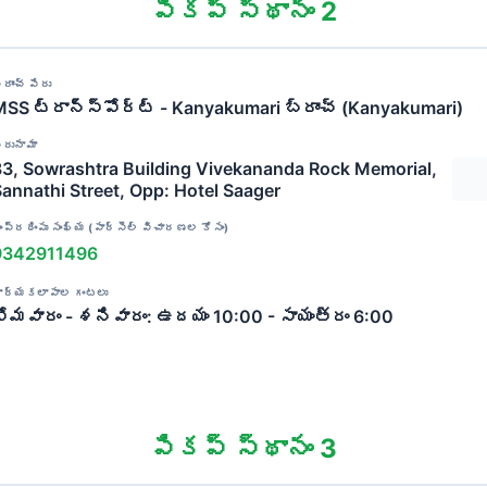
పికప్ స్థానం 2
్రాంచ్ పేరు
SS ట్రాన్స్‌పోర్ట్ - Kanyakumari బ్రాంచ్ (Kanyakumari)
ిరునామా
83, Sowrashtra Building Vivekananda Rock Memorial,
annathi Street, Opp: Hotel Saager
ంప్రదింపు సంఖ్య (పార్సెల్ విచారణల కోసం)
9342911496
ార్యకలాపాల గంటలు
సోమవారం - శనివారం: ఉదయం 10:00 - సాయంత్రం 6:00
పికప్ స్థానం 3