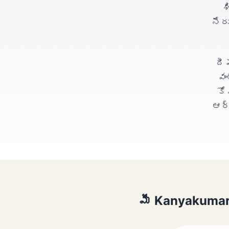
శ
నేర
దీ
వం
కో
ఆర్
మీ Kanyakumari