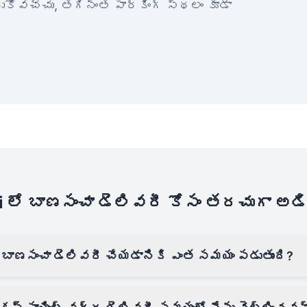
ేరుకోవచ్చు, తగినంత పార్కింగ్ స్థలం కూడా
 లో బాణసంచా డెలివరీ కోసం తరచుగా అడ
 బాణసంచా డెలివరీ చేయడానికి ఎంత సమయం పడుతుంది?