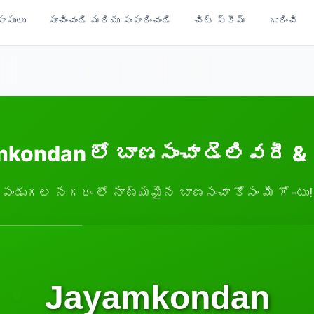
ాసులు
సూచించండి మరియు సంపాదించండి
చిట్ స్కీమ్
గురించి
kondan లో బాణసంచా డెలివరీ &
పండుగల నగరం లో నాణ్యమైన బాణసంచా కోసం మీ గో-టు!
Jayamkondan