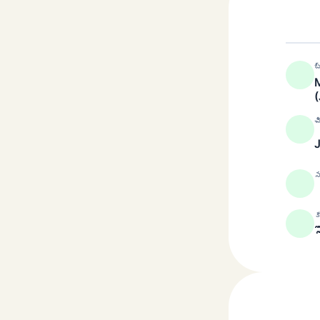
బ
చ
స
క