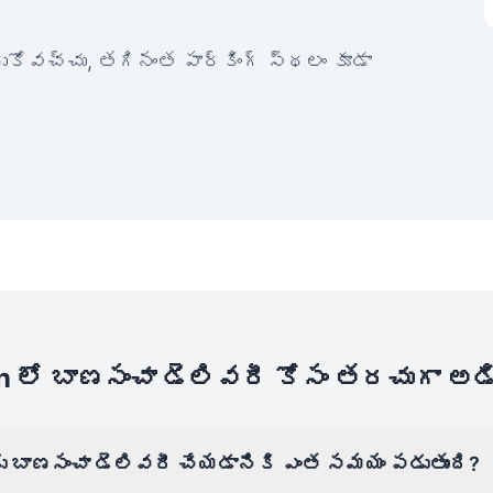
ేరుకోవచ్చు, తగినంత పార్కింగ్ స్థలం కూడా
 లో బాణసంచా డెలివరీ కోసం తరచుగా అడ
 బాణసంచా డెలివరీ చేయడానికి ఎంత సమయం పడుతుంది?