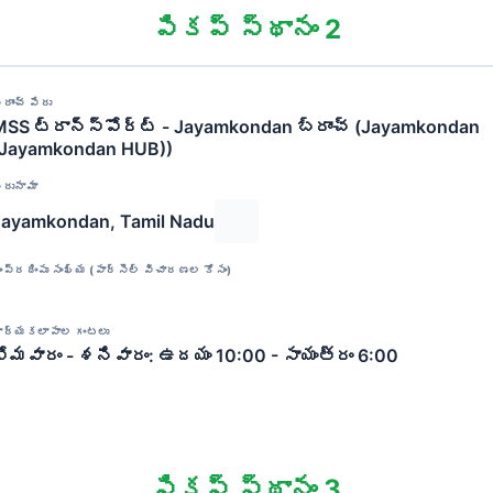
పికప్ స్థానం 2
్రాంచ్ పేరు
MSS ట్రాన్స్‌పోర్ట్ - Jayamkondan బ్రాంచ్ (Jayamkondan
(Jayamkondan HUB))
ిరునామా
Jayamkondan, Tamil Nadu
ంప్రదింపు సంఖ్య (పార్సెల్ విచారణల కోసం)
ార్యకలాపాల గంటలు
సోమవారం - శనివారం: ఉదయం 10:00 - సాయంత్రం 6:00
పికప్ స్థానం 3