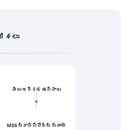
 దిశలు
మీరు ఇక్కడ ఉన్నారు
MSS ట్రాన్స్‌పోర్ట్ బ్రాంచ్