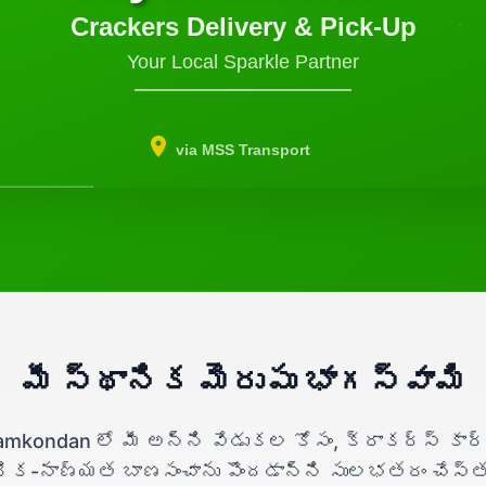
Crackers Delivery & Pick-Up
Your Local Sparkle Partner
via MSS Transport
మీ స్థానిక మెరుపు భాగస్వామి
amkondan లో మీ అన్ని వేడుకల కోసం, క్రాకర్స్ కార
ిక-నాణ్యత బాణసంచాను పొందడాన్ని సులభతరం చేస్తుం