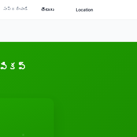
సంప్రదించండి
తెలుగు
Location
 పికప్