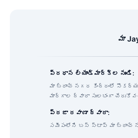
మా Ja
ప్రధాన ల్యాండ్‌మార్క్‌ల నుండి:
మా బ్రాంచ్ నగర కేంద్రంలో సౌకర్
మార్గాల ద్వారా సులభంగా చేరుకోవ
ప్రజా రవాణా ద్వారా:
సమీపంలోని బస్ స్టాప్ మా బ్రాంచ్ న