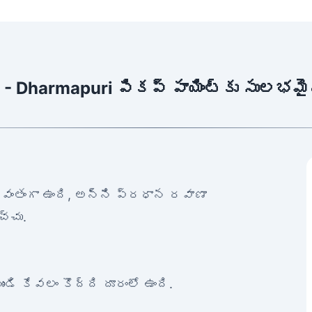
r - Dharmapuri పికప్ పాయింట్‌కు సులభమ
యవంతంగా ఉంది, అన్ని ప్రధాన రవాణా
చ్చు.
ుండి కేవలం కొద్ది దూరంలో ఉంది.