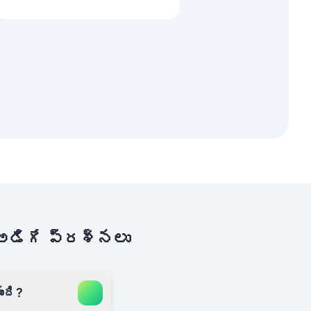
 అడిగే ప్రశ్నలు
ంది?