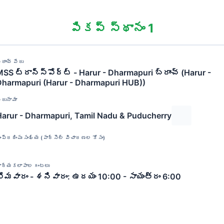
పికప్ స్థానం 1
్రాంచ్ పేరు
SS ట్రాన్స్‌పోర్ట్ - Harur - Dharmapuri బ్రాంచ్ (Harur -
Dharmapuri (Harur - Dharmapuri HUB))
ిరునామా
Harur - Dharmapuri, Tamil Nadu & Puducherry
ంప్రదింపు సంఖ్య (పార్సెల్ విచారణల కోసం)
ార్యకలాపాల గంటలు
సోమవారం - శనివారం: ఉదయం 10:00 - సాయంత్రం 6:00