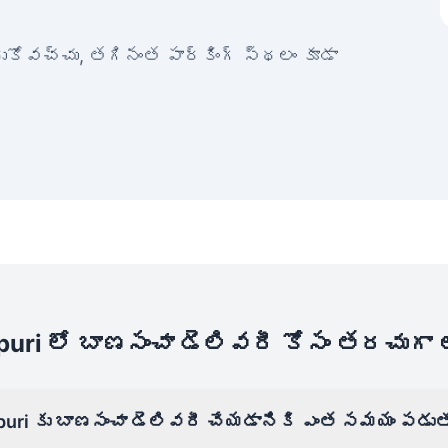
ేరుకోవచ్చు, తగినంత పార్కింగ్ స్థలం కూడా
puri లో బాణసంచా డెలివరీ కోసం తరచుగా
puri కు బాణసంచా డెలివరీ చేయడానికి ఎంత సమయం పడుతు