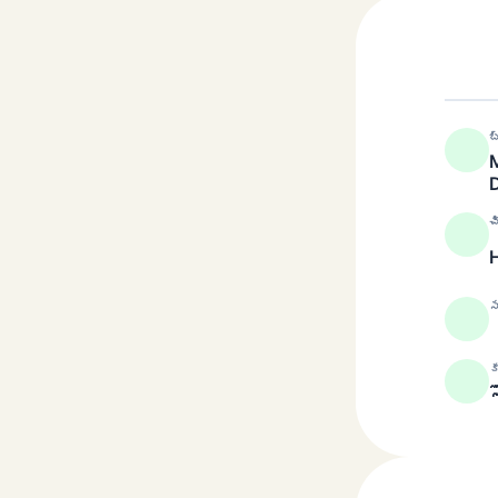
బ
M
చ
స
క