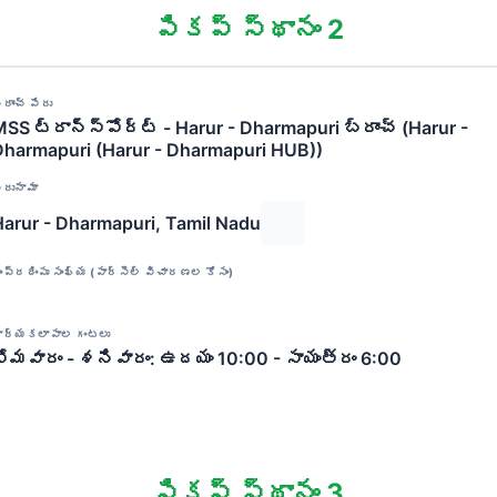
పికప్ స్థానం 2
్రాంచ్ పేరు
SS ట్రాన్స్‌పోర్ట్ - Harur - Dharmapuri బ్రాంచ్ (Harur -
Dharmapuri (Harur - Dharmapuri HUB))
ిరునామా
Harur - Dharmapuri, Tamil Nadu
ంప్రదింపు సంఖ్య (పార్సెల్ విచారణల కోసం)
ార్యకలాపాల గంటలు
సోమవారం - శనివారం: ఉదయం 10:00 - సాయంత్రం 6:00
పికప్ స్థానం 3