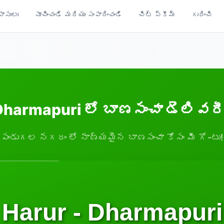
ాసులు
సూచించండి మరియు సంపాదించండి
చిట్ స్కీమ్
గురించి
Dharmapuri లో బాణసంచా డెలివర
పండుగల నగరం లో నాణ్యమైన బాణసంచా కోసం మీ గో-టు!
Harur - Dharmapuri