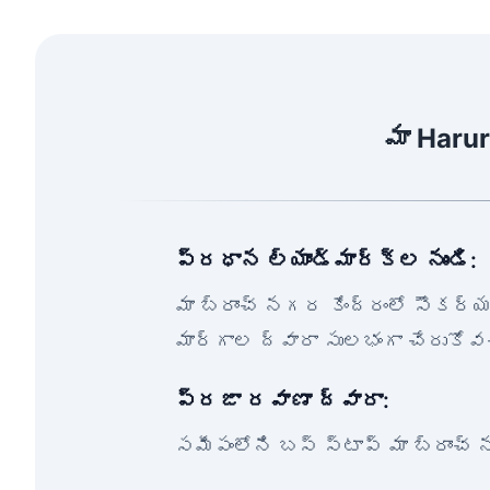
మా Haru
ప్రధాన ల్యాండ్‌మార్క్‌ల నుండి:
మా బ్రాంచ్ నగర కేంద్రంలో సౌకర్
మార్గాల ద్వారా సులభంగా చేరుకోవ
ప్రజా రవాణా ద్వారా:
సమీపంలోని బస్ స్టాప్ మా బ్రాంచ్ న