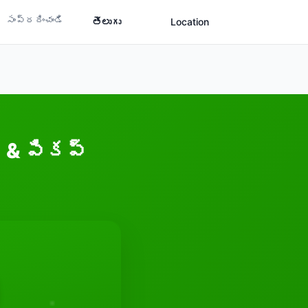
సంప్రదించండి
తెలుగు
Location
ీ & పికప్