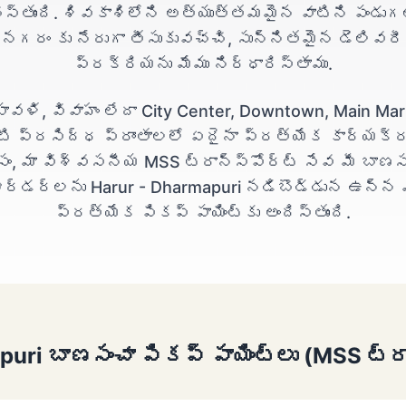
ేస్తుంది. శివకాశిలోని అత్యుత్తమమైన వాటిని పండు
నగరం కు నేరుగా తీసుకువచ్చి, సున్నితమైన డెలివరీ
ప్రక్రియను మేము నిర్ధారిస్తాము.
పావళి, వివాహం లేదా City Center, Downtown, Main Mar
టి ప్రసిద్ధ ప్రాంతాలలో ఏదైనా ప్రత్యేక కార్యక్
సం, మా విశ్వసనీయ MSS ట్రాన్స్‌పోర్ట్ సేవ మీ బాణస
ర్డర్‌లను Harur - Dharmapuri నడిబొడ్డున ఉన్న 
ప్రత్యేక పికప్ పాయింట్‌కు అందిస్తుంది.
uri బాణసంచా పికప్ పాయింట్లు (MSS ట్రా