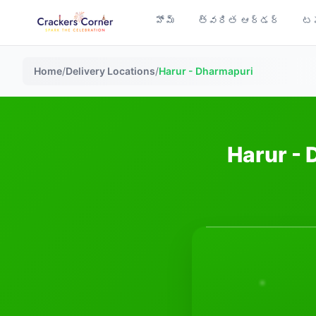
హోమ్
త్వరిత ఆర్డర్
టప
Home
/
Delivery Locations
/
Harur - Dharmapuri
Harur - 