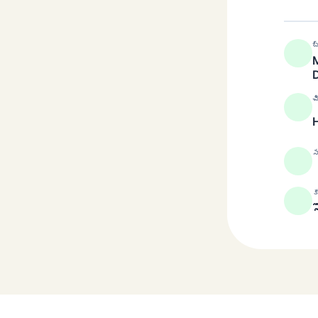
బ
M
చ
స
క