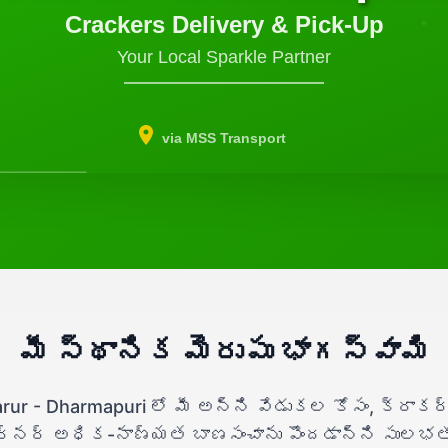
Crackers Delivery & Pick-Up
Your Local Sparkle Partner
via MSS Transport
మీ స్థానిక మెరుపు భాగస్వామి
rur - Dharmapuri లో మీ అన్ని వేడుకల కోసం, క్రాకర
ర్నర్ అధిక-నాణ్యత బాణసంచాను పొందడాన్ని సులభ