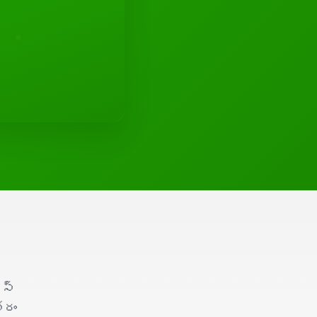
్స్
తరం