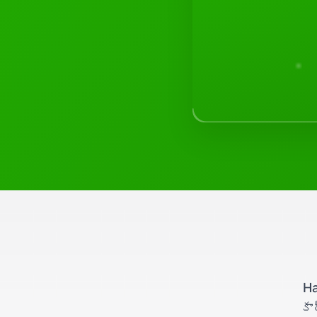
Ha
కా