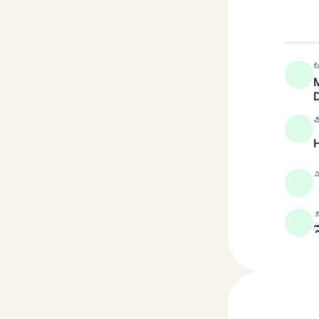
బ
M
చ
స
క