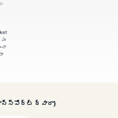
గల
ket
రమం
ంచా
మా
న్స్‌పోర్ట్ ద్వారా)