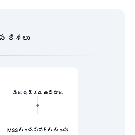
ైన దిశలు
మీరు ఇక్కడ ఉన్నారు
MSS ట్రాన్స్‌పోర్ట్ బ్రాంచ్