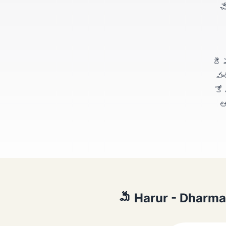
చ
దీ
వం
కో
ఆ
మీ Harur - Dharmap