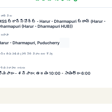
్రాంచ్ పేరు
SS ట్రాన్స్‌పోర్ట్ - Harur - Dharmapuri బ్రాంచ్ (Harur -
Dharmapuri (Harur - Dharmapuri HUB))
ిరునామా
Harur - Dharmapuri, Puducherry
ంప్రదింపు సంఖ్య (పార్సెల్ విచారణల కోసం)
ార్యకలాపాల గంటలు
సోమవారం - శనివారం: ఉదయం 10:00 - సాయంత్రం 6:00