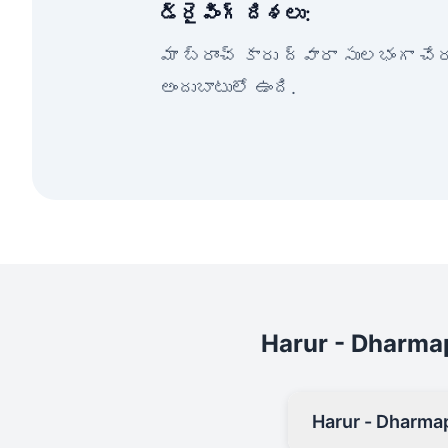
డ్రైవింగ్ దిశలు:
మా బ్రాంచ్ కారు ద్వారా సులభంగా చ
అందుబాటులో ఉంది.
Harur - Dharma
Harur - Dharma