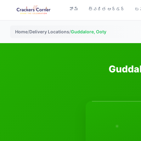
హోమ్
త్వరిత ఆర్డర్
టప
Home
/
Delivery Locations
/
Guddalore, Ooty
Guddal