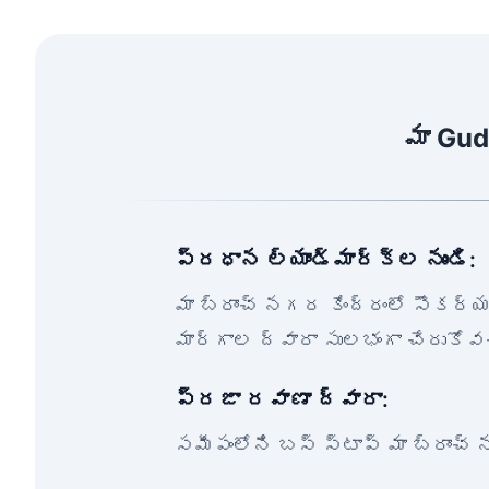
మా Gud
ప్రధాన ల్యాండ్‌మార్క్‌ల నుండి:
మా బ్రాంచ్ నగర కేంద్రంలో సౌకర్
మార్గాల ద్వారా సులభంగా చేరుకోవ
ప్రజా రవాణా ద్వారా:
సమీపంలోని బస్ స్టాప్ మా బ్రాంచ్ న