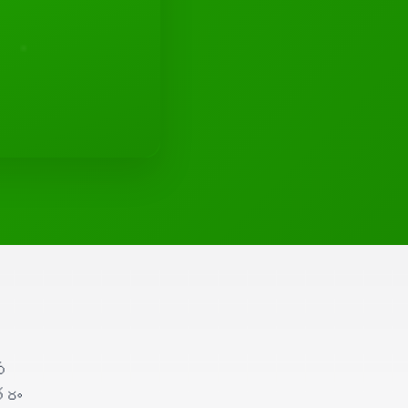
్
తరం