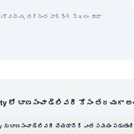
ేరుకోవచ్చు, తగినంత పార్కింగ్ స్థలం కూడా
ty లో బాణసంచా డెలివరీ కోసం తరచుగా 
y కు బాణసంచా డెలివరీ చేయడానికి ఎంత సమయం పడుతుంద