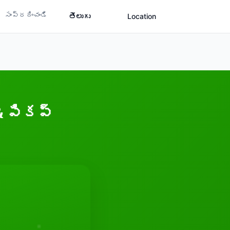
సంప్రదించండి
తెలుగు
Location
& పికప్