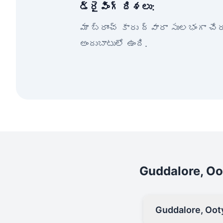
డ్రైవింగ్ దిశలు:
మా బ్రాంచ్ కారు ద్వారా సులభంగా చ
అందుబాటులో ఉంది.
Guddalore, Oo
Guddalore, Oot