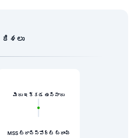
న దిశలు
మీరు ఇక్కడ ఉన్నారు
MSS ట్రాన్స్‌పోర్ట్ బ్రాంచ్