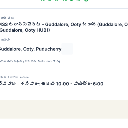
్రాంచ్ పేరు
SS ట్రాన్స్‌పోర్ట్ - Guddalore, Ooty బ్రాంచ్ (Guddalore, 
(Guddalore, Ooty HUB))
ిరునామా
Guddalore, Ooty, Puducherry
ంప్రదింపు సంఖ్య (పార్సెల్ విచారణల కోసం)
ార్యకలాపాల గంటలు
సోమవారం - శనివారం: ఉదయం 10:00 - సాయంత్రం 6:00