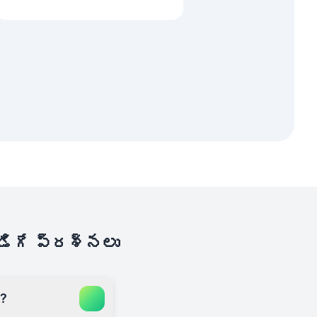
అడిగే ప్రశ్నలు
ి?