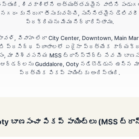
ేస్తుంది. శివకాశిలోని అత్యుత్తమమైన వాటిని పండు
నగరం కు నేరుగా తీసుకువచ్చి, సున్నితమైన డెలివరీ
ప్రక్రియను మేము నిర్ధారిస్తాము.
పావళి, వివాహం లేదా City Center, Downtown, Main Mar
టి ప్రసిద్ధ ప్రాంతాలలో ఏదైనా ప్రత్యేక కార్యక్
సం, మా విశ్వసనీయ MSS ట్రాన్స్‌పోర్ట్ సేవ మీ బాణస
ఆర్డర్‌లను Guddalore, Ooty నడిబొడ్డున ఉన్న మ
ప్రత్యేక పికప్ పాయింట్‌కు అందిస్తుంది.
ty బాణసంచా పికప్ పాయింట్లు (MSS ట్రాన్