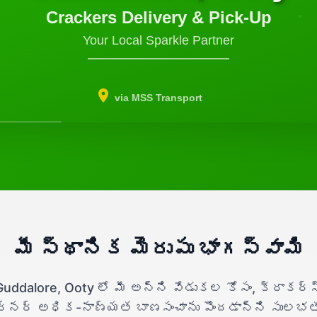
Crackers Delivery & Pick-Up
Your Local Sparkle Partner
via MSS Transport
మీ స్థానిక మెరుపు భాగస్వామి
Guddalore, Ooty లో మీ అన్ని వేడుకల కోసం, క్రాకర్స
ర్నర్ అధిక-నాణ్యత బాణసంచాను పొందడాన్ని సులభ