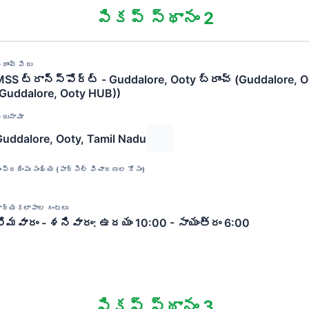
పికప్ స్థానం 2
్రాంచ్ పేరు
SS ట్రాన్స్‌పోర్ట్ - Guddalore, Ooty బ్రాంచ్ (Guddalore, 
(Guddalore, Ooty HUB))
ిరునామా
Guddalore, Ooty, Tamil Nadu
ంప్రదింపు సంఖ్య (పార్సెల్ విచారణల కోసం)
ార్యకలాపాల గంటలు
సోమవారం - శనివారం: ఉదయం 10:00 - సాయంత్రం 6:00
పికప్ స్థానం 3