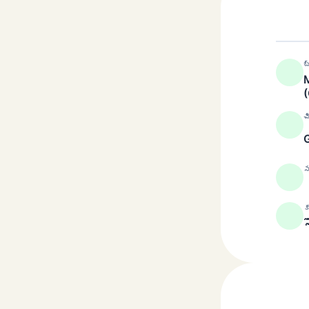
బ
M
చ
స
క