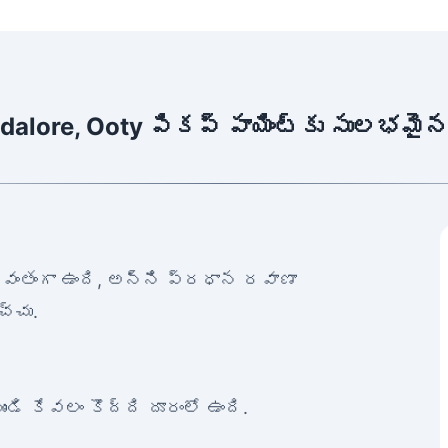
dalore, Ooty పికప్ పాయింట్‌కు సులభమై
యవంతంగా ఉంది, అన్ని ప్రధాన రవాణా
చ్చు.
ుండి కేవలం కొద్ది దూరంలో ఉంది.