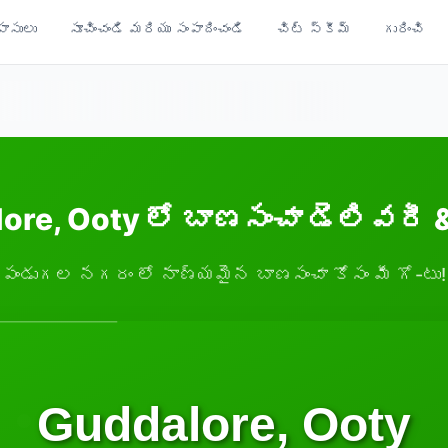
ాసులు
సూచించండి మరియు సంపాదించండి
చిట్ స్కీమ్
గురించి
ore, Ooty లో బాణసంచా డెలివరీ 
పండుగల నగరం లో నాణ్యమైన బాణసంచా కోసం మీ గో-టు!
Guddalore, Ooty