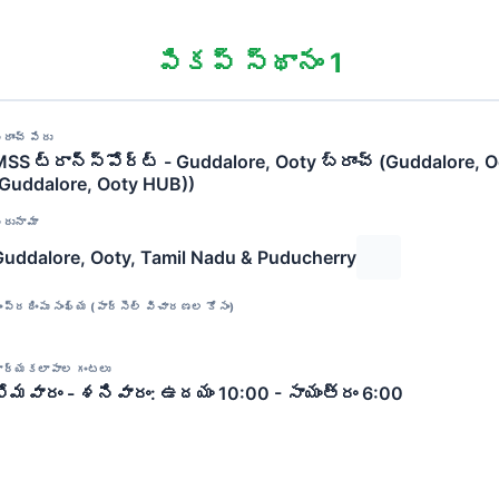
పికప్ స్థానం 1
్రాంచ్ పేరు
SS ట్రాన్స్‌పోర్ట్ - Guddalore, Ooty బ్రాంచ్ (Guddalore, 
(Guddalore, Ooty HUB))
ిరునామా
Guddalore, Ooty, Tamil Nadu & Puducherry
ంప్రదింపు సంఖ్య (పార్సెల్ విచారణల కోసం)
ార్యకలాపాల గంటలు
సోమవారం - శనివారం: ఉదయం 10:00 - సాయంత్రం 6:00