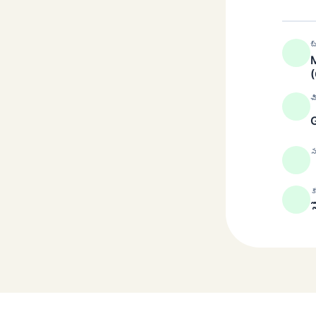
బ
M
చ
స
క