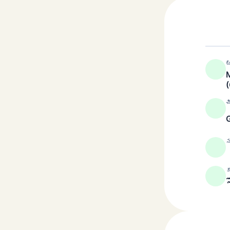
బ
M
చ
స
క