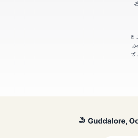
చ
దీ
వం
కో
మీ Guddalore, Oo