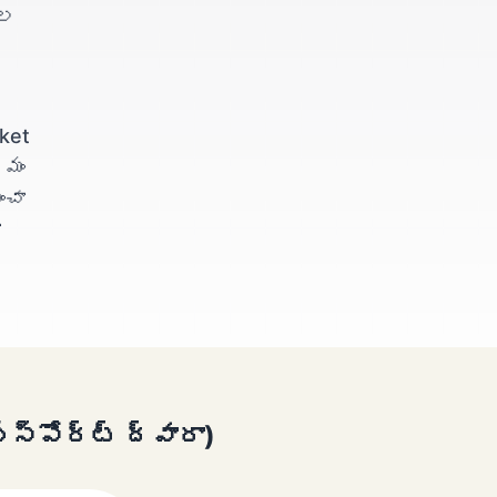
గల
ket
రమం
ంచా
ా
స్‌పోర్ట్ ద్వారా)