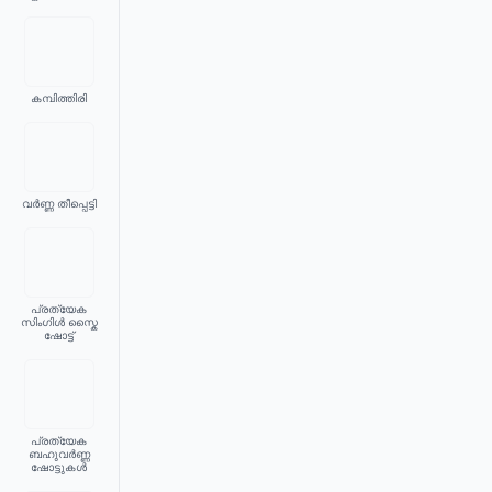
കമ്പിത്തിരി
വർണ്ണ തീപ്പെട്ടി
പ്രത്യേക
സിംഗിൾ സ്കൈ
ഷോട്ട്
പ്രത്യേക
ബഹുവർണ്ണ
ഷോട്ടുകൾ