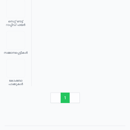
സെറ്റ് ഔട്ട്
റാപ്പിഡ് ഫയർ
സമ്മാനപ്പെട്ടികൾ
കോംബോ
പാക്കുകൾ
1