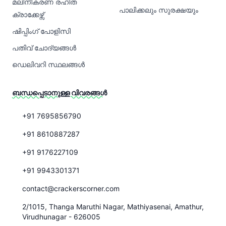
മലിനീകരണ രഹിത
പാലിക്കലും സുരക്ഷയും
ക്രാക്കേഴ്സ്
ഷിപ്പിംഗ് പോളിസി
പതിവ് ചോദ്യങ്ങൾ
ഡെലിവറി സ്ഥലങ്ങൾ
ബന്ധപ്പെടാനുള്ള വിവരങ്ങൾ
+91 7695856790
+91 8610887287
+91 9176227109
+91 9943301371
contact@crackerscorner.com
2/1015, Thanga Maruthi Nagar, Mathiyasenai, Amathur,
Virudhunagar - 626005