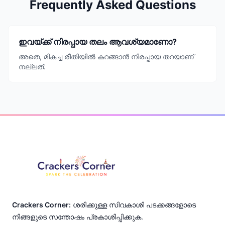
Frequently Asked Questions
ഇവയ്ക്ക് നിരപ്പായ തലം ആവശ്യമാണോ?
അതെ, മികച്ച രീതിയിൽ കറങ്ങാൻ നിരപ്പായ തറയാണ്
നല്ലത്.
Footer
Crackers Corner:
ശരിക്കുള്ള സിവകാശി പടക്കങ്ങളോടെ
നിങ്ങളുടെ സന്തോഷം പ്രകാശിപ്പിക്കുക.