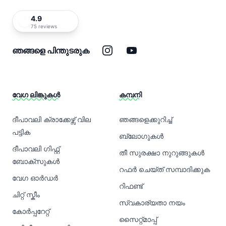
4.9
75 reviews
ഇൻസ്റ്റാഗ്രാം
യൂട്യൂബ്
ഞങ്ങളെ പിന്തുടരുക
വേഗ ലിങ്കുകൾ
കമ്പനി
ദീപാവലി ക്രാക്കേഴ്സ് വില
ഞങ്ങളെക്കുറിച്ച്
പട്ടിക
ബ്ലോഗുകൾ
ദീപാവലി ഗിഫ്റ്റ്
തീ സുരക്ഷാ നുറുങ്ങുകൾ
ബോക്സുകൾ
റഫർ ചെയ്ത് സമ്പാദിക്കുക
വേഗ ഓർഡർ
റിഫണ്ട്
ചിറ്റ് സ്കീം
സ്വകാര്യതാ നയം
കോർപ്പറേറ്റ്
സൈറ്റ്മാപ്പ്