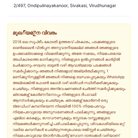
2/497, Ondipulinayakanoor, Sivakasi, Virudhunagar
മുഖ్യമైന വിവരം
2018 ലെ സുപ്രീം കോടതി ഉത്തരവ് പ്രകാരം, പടക്കങ്ങളുടെ
ഓൺലൈൻ വിൽപ്പന അനുവദനീയമല്ല! ഞങ്ങൾ ഞങ്ങളുടെ
ഉപഭോക്താക്കളെ വിലമതിക്കുന്നു, അതേ സമയം, നിയമപരമായ
അധികാരത്തെ മാനിക്കുന്നു. നിങ്ങളുടെ ഉൽപ്പന്നങ്ങൾ കാർട്ടിൽ
ചേർക്കാനും enquiry ബട്ടൺ വഴി ആവശ്യമായ പടക്കങ്ങൾ
സമർപ്പിക്കാനും ഞങ്ങൾ നിങ്ങളോട് അഭ്യർത്ഥിക്കുന്നു. 1
മണിക്കൂറിനുള്ളിൽ ഞങ്ങൾ നിങ്ങളെ ബന്ധപ്പെടുകയും WhatsApp
അല്ലെങ്കിൽ ഫോൺ കോൾ വഴി ഓർഡർ സ്ഥിരീകരിക്കുകയും
ചെയ്യും. നിങ്ങളുടെ അന്വേഷണങ്ങൾ ചേർത്ത് സമർപ്പിക്കുകയും
ക്രാക്കേഴ്സ് കോർണറിനൊപ്പം നിങ്ങളുടെ ദീപാവലി
ആസ്വദിക്കുകയും ചെയ്യുക. ക്രാക്കേഴ്സ് കോർണർ ഒരു
ട്രേഡിംഗ് കമ്പനിയെന്ന നിലയിൽ 100% നിയമപരവും
നിയമപരവുമായ അനുസരണങ്ങൾ പാലിക്കുന്നു, ഞങ്ങളുടെ
എല്ലാ കടകളും, ഗോഡൗണുകളും സ്ഫോടക വസ്തുക്കളുടെ
നിയമങ്ങൾക്കനുസരിച്ച് പരിപാലിക്കപ്പെടുന്നു. ശിവകാശിയിലെ മറ്റ്
വലിയ കമ്പനികൾ ചെയ്യുന്നതുപോലെ രജിസ്റ്റർ ചെയ്തതും
നിയമപരവുമായ ട്രാൻസ്പോർട്ട് സേവന ദാതാക്കൾ വഴിയാണ്