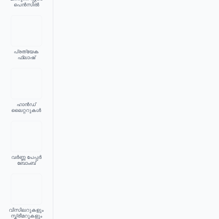
പെൻസിൽ
പ്രത്യേക
ഫ്ലാഷ്
ഹാൻഡ്
ലൈറ്ററുകൾ
വർണ്ണ പേപ്പർ
ബോംബ്
വിസിലറുകളും
സ്ക്രീമറുകളും