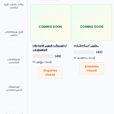
ഭൂമി ചക്രം (നില
ചക്രം)
COMING SOON
COMING SOON
പ്രത്യേക ഭൂമി
ചക്രം
ഗ്രൗണ്ട് ചക്കർ ഡീലക്സ്
സ്പിന്നിംഗ് ചക്രം
പടക്കങ്ങൾ
(45)
(49)
10 കഷണം / പെട്ടി
പ്രത്യേക
10 എണ്ണം / പെട്ടി
ഫൗണ്ടൻ
Enquiries
Enquiries
closed
closed
പീക്കോക്ക്
ഫൗണ്ടനുകൾ