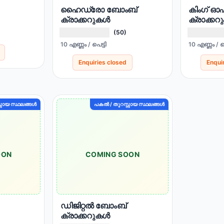
ഹൈഡ്രോ ബോംബ്
കിംഗ് ഓഫ
ക്രാക്കറുകൾ
ക്രാക്ക
(50)
10 എണ്ണം / പെട്ടി
10 എണ്ണം / പെ
Enquiries closed
Enqui
സായ സ്ഥലങ്ങൾ
പകൽ / തുറസ്സായ സ്ഥലങ്ങൾ
OON
COMING SOON
ഡിജിറ്റൽ ബോംബ്
ക്രാക്കറുകൾ