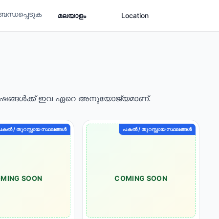
ബന്ധപ്പെടുക
മലയാളം
Location
ോഷങ്ങൾക്ക് ഇവ ഏറെ അനുയോജ്യമാണ്.
പകൽ / തുറസ്സായ സ്ഥലങ്ങൾ
പകൽ / തുറസ്സായ സ്ഥലങ്ങൾ
MING SOON
COMING SOON