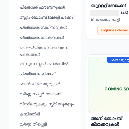
ബുള്ളറ്റ് ബോംബ്
പീക്കോക്ക് ഫൗണ്ടനുകൾ
(45)
ആറ്റം ബോംബ് (ലക്ഷ്മി പടക്കം)
10 കഷണം / പെട്ടി
പ്രത്യേക സ്പിന്നറുകൾ
Enquiries closed
പ്രത്യേക റോക്കറ്റുകൾ
കൈയ്യിൽ പിടിക്കാവുന്ന
പടക്കങ്ങൾ
പകൽ / തുറസ്
മിന്നുന്ന സ്റ്റാർ പെൻസിൽ
പ്രത്യേക ഫ്ലാഷ്
ഹാൻഡ് ലൈറ്ററുകൾ
COMING S
വർണ്ണ പേപ്പർ ബോംബ്
വിസിലറുകളും സ്ക്രീമറുകളും
കമ്പിത്തിരി
അഗ്നി ബോംബ്
ക്രാക്കറുകൾ
വർണ്ണ തീപ്പെട്ടി