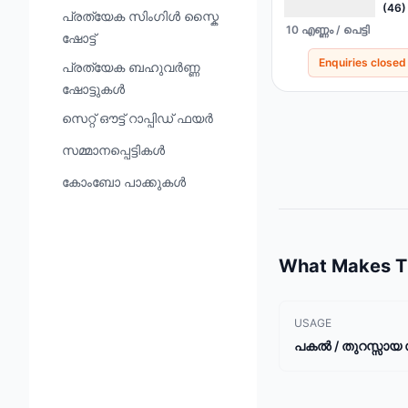
(46)
പ്രത്യേക സിംഗിൾ സ്കൈ
10 എണ്ണം / പെട്ടി
ഷോട്ട്
Enquiries closed
പ്രത്യേക ബഹുവർണ്ണ
ഷോട്ടുകൾ
സെറ്റ് ഔട്ട് റാപ്പിഡ് ഫയർ
സമ്മാനപ്പെട്ടികൾ
കോംബോ പാക്കുകൾ
What Makes Th
USAGE
പകൽ / തുറസ്സായ