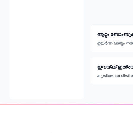
ആറ്റം ബോംബ
ഉയർന്ന ശബ്ദം നൽ
ഇവയ്ക്ക് ഇത്ര
കൃത്യമായ രീതിയി
Footer