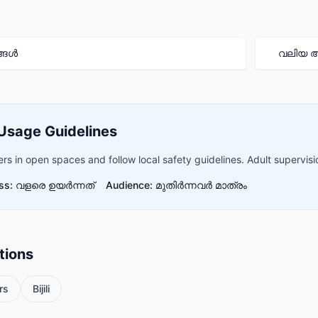
്ങൾ
വലിയ
Usage Guidelines
s in open spaces and follow local safety guidelines. Adult supervisi
ss: വളരെ ഉയർന്നത്
Audience: മുതിർന്നവർ മാത്രം
tions
rs
Bijili