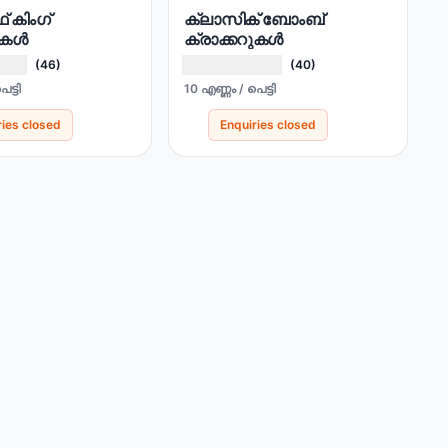
് കിംഗ്
ക്ലാസിക് ബോംബ്
റുകൾ
ക്രാക്കറുകൾ
(46)
(40)
ട്ടി
10 എണ്ണം / പെട്ടി
ries closed
Enquiries closed