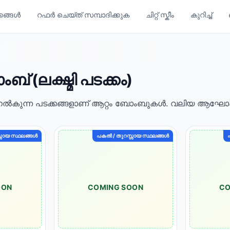
്കങ്ങൾ
റഫർ ചെയ്ത് സമ്പാദിക്കുക
ചിറ്റ് സ്കീം
കുറിച്ച്
ബ് (ലക്ഷ്മി പടക്കം)
 നൽകുന്ന പടക്കങ്ങളാണ് ആറ്റം ബോംബുകൾ. വലിയ ആഘ
സായ സ്ഥലങ്ങൾ
പകൽ / തുറസ്സായ സ്ഥലങ്ങൾ
OON
COMING SOON
CO