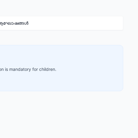
 ആഘോഷങ്ങൾ
on is mandatory for children.