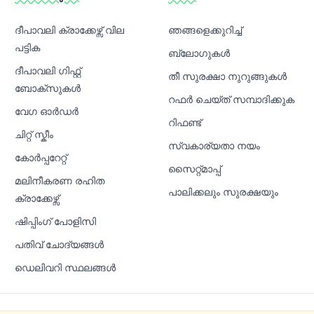
ദീപാവലി ക്രാക്കേഴ്സ് വില
ഞങ്ങളെക്കുറിച്ച്
പട്ടിക
ബ്ലോഗുകൾ
ദീപാവലി ഗിഫ്റ്റ്
തീ സുരക്ഷാ നുറുങ്ങുകൾ
ബോക്സുകൾ
റഫർ ചെയ്ത് സമ്പാദിക്കുക
വേഗ ഓർഡർ
റിഫണ്ട്
ചിറ്റ് സ്കീം
സ്വകാര്യതാ നയം
കോർപ്പറേറ്റ്
സൈറ്റ്മാപ്പ്
മലിനീകരണ രഹിത
പാലിക്കലും സുരക്ഷയും
ക്രാക്കേഴ്സ്
ഷിപ്പിംഗ് പോളിസി
പതിവ് ചോദ്യങ്ങൾ
ഡെലിവറി സ്ഥലങ്ങൾ