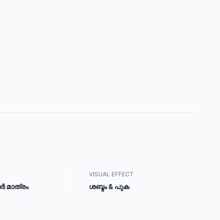
VISUAL EFFECT
ർ മാത്രം
ശബ്ദം & പുക