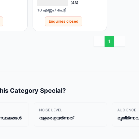
(43)
10 എണ്ണം / പെട്ടി
Enquiries closed
1
is Category Special?
NOISE LEVEL
AUDIENCE
 സ്ഥലങ്ങൾ
വളരെ ഉയർന്നത്
മുതിർന്നവ