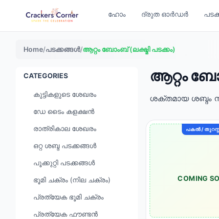
ഹോം
ദ്രുത ഓർഡർ
പടക
Home
/
പടക്കങ്ങൾ
/
ആറ്റം ബോംബ് (ലക്ഷ്മി പടക്കം)
ആറ്റം ബോം
CATEGORIES
കുട്ടികളുടെ ശേഖരം
ശക്തമായ ശബ്ദം
ഡേ ടൈം കളക്ഷൻ
രാത്രികാല ശേഖരം
പകൽ / തുറസ്
ഒറ്റ ശബ്ദ പടക്കങ്ങൾ
പൂക്കുറ്റി പടക്കങ്ങൾ
COMING S
ഭൂമി ചക്രം (നില ചക്രം)
പ്രത്യേക ഭൂമി ചക്രം
പ്രത്യേക ഫൗണ്ടൻ