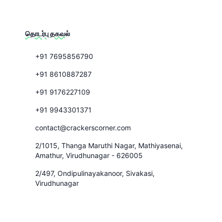
தொடர்பு தகவல்
+91 7695856790
+91 8610887287
+91 9176227109
+91 9943301371
contact@crackerscorner.com
2/1015, Thanga Maruthi Nagar, Mathiyasenai,
Amathur, Virudhunagar - 626005
2/497, Ondipulinayakanoor, Sivakasi,
Virudhunagar