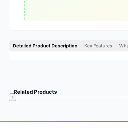
Detailed Product Description
Key Features
Wha
Related Products
Item
1
of
Footer
0