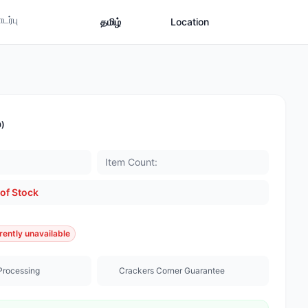
ர்பு
தமிழ்
Location
0)
Item Count:
of Stock
rently unavailable
Processing
Crackers Corner Guarantee