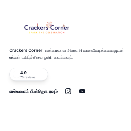
Crackers Corner:
உண்மையான சிவகாசி வாணவேடிக்கைகளுடன்
உங்கள் மகிழ்ச்சியை ஒளிர வைக்கவும்.
4.9
75 reviews
இன்ஸ்டாகிராம்
யூடியூப்
எங்களைப் பின்தொடரவும்