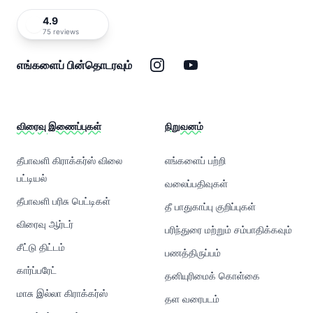
4.9
75 reviews
இன்ஸ்டாகிராம்
யூடியூப்
எங்களைப் பின்தொடரவும்
விரைவு இணைப்புகள்
நிறுவனம்
தீபாவளி கிராக்கர்ஸ் விலை
எங்களைப் பற்றி
பட்டியல்
வலைப்பதிவுகள்
தீபாவளி பரிசு பெட்டிகள்
தீ பாதுகாப்பு குறிப்புகள்
விரைவு ஆர்டர்
பரிந்துரை மற்றும் சம்பாதிக்கவும்
சீட்டு திட்டம்
பணத்திருப்பம்
கார்ப்பரேட்
தனியுரிமைக் கொள்கை
மாசு இல்லா கிராக்கர்ஸ்
தள வரைபடம்