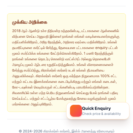
முக்கிய அறிக்கை
2018 ஆம் ஆண்டு உச்ச நீதிமன்ற உத்தரவின்படி, பட்டாசுகளை ஆன்லைனில்
விற்பனை செய்ய அனுமதி இல்லை! நாங்கள் எங்கள் வாடிக்கையாளர்களுக்கு
மதிப்பளிக்கிறோம், அதே நேரத்தில், அதிகார வரம்பை மதிக்கிறோம். உங்கள்
தயாரிப்புகளை கார்ட்டில் சேர்த்து, தேவையான பட்டாசுகளை enquiry பட்டன்
மூலம் சமர்ப்பிக்க உங்களை கேட்டுக்கொள்கிறோம். 1 மணி நேரத்திற்குள்
நாங்கள் உங்களை தொடர்பு கொண்டு வாட்ஸ்அப் அல்லது தொலைபேசி
அழைப்பு மூலம் ஆர்டரை உறுதிப்படுத்துவோம். உங்கள் விசாரணைகளைச்
சேர்த்து சமர்ப்பித்து, கிராக்கர்ஸ் கார்னர் உடன் உங்கள் தீபாவளியை
அனுபவிக்கவும். கிராக்கர்ஸ் கார்னர் ஒரு வர்த்தக நிறுவனமாக 100% சட்ட
மற்றும் கட்டாய இணக்கங்களை கடைபிடிக்கிறது மற்றும் எங்கள் கடைகள்,
கோ-டவுன்கள் வெடிபொருள் சட்டங்களின்படி பராமரிக்கப்படுகின்றன.
சிவகாசியில் உள்ள மற்ற பெரிய நிறுவனங்கள் செய்வது போல் நாங்கள் பதிவு
செய்யப்பட்ட மற்றும் சட்டப்பூர்வ போக்குவரத்து சேவை வழங்குநர்கள் மூலம்
பார்சல்களை அனுப்புகிறோம்.
Quick Enquiry
Check price & availability
© 2024-2026 கிராக்கர்ஸ் கார்னர், இன்க் அனைத்து உரிமைகளும்