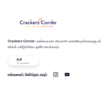
Crackers Corner:
உண்மையான சிவகாசி வாணவேடிக்கைகளுடன்
உங்கள் மகிழ்ச்சியை ஒளிர வைக்கவும்.
4.9
75 reviews
இன்ஸ்டாகிராம்
யூடியூப்
எங்களைப் பின்தொடரவும்