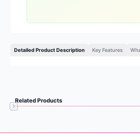
Detailed Product Description
Key Features
Wha
Related Products
Item
1
of
Footer
0