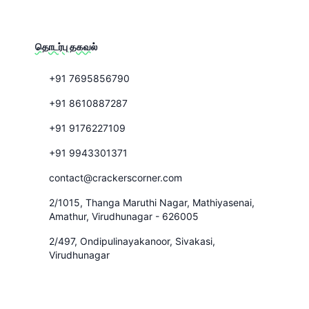
தொடர்பு தகவல்
+91 7695856790
+91 8610887287
+91 9176227109
+91 9943301371
contact@crackerscorner.com
2/1015, Thanga Maruthi Nagar, Mathiyasenai,
Amathur, Virudhunagar - 626005
2/497, Ondipulinayakanoor, Sivakasi,
Virudhunagar