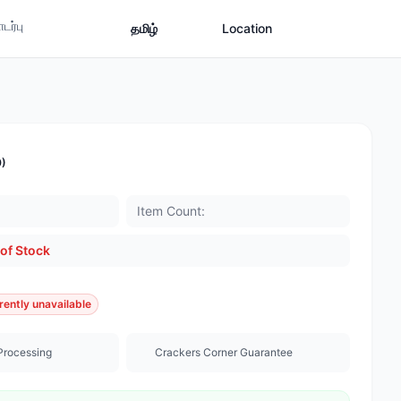
ர்பு
தமிழ்
Location
0)
Item Count:
of Stock
rently unavailable
Processing
Crackers Corner Guarantee