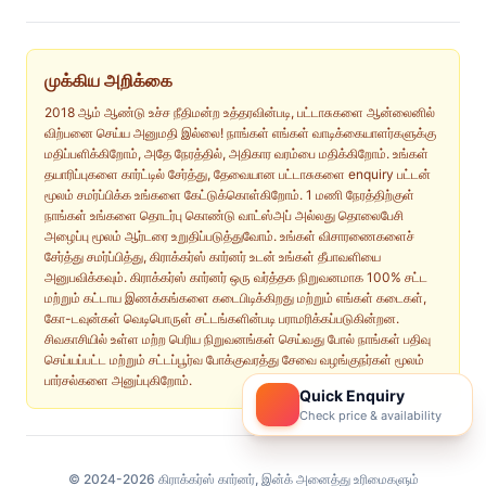
முக்கிய அறிக்கை
2018 ஆம் ஆண்டு உச்ச நீதிமன்ற உத்தரவின்படி, பட்டாசுகளை ஆன்லைனில்
விற்பனை செய்ய அனுமதி இல்லை! நாங்கள் எங்கள் வாடிக்கையாளர்களுக்கு
மதிப்பளிக்கிறோம், அதே நேரத்தில், அதிகார வரம்பை மதிக்கிறோம். உங்கள்
தயாரிப்புகளை கார்ட்டில் சேர்த்து, தேவையான பட்டாசுகளை enquiry பட்டன்
மூலம் சமர்ப்பிக்க உங்களை கேட்டுக்கொள்கிறோம். 1 மணி நேரத்திற்குள்
நாங்கள் உங்களை தொடர்பு கொண்டு வாட்ஸ்அப் அல்லது தொலைபேசி
அழைப்பு மூலம் ஆர்டரை உறுதிப்படுத்துவோம். உங்கள் விசாரணைகளைச்
சேர்த்து சமர்ப்பித்து, கிராக்கர்ஸ் கார்னர் உடன் உங்கள் தீபாவளியை
அனுபவிக்கவும். கிராக்கர்ஸ் கார்னர் ஒரு வர்த்தக நிறுவனமாக 100% சட்ட
மற்றும் கட்டாய இணக்கங்களை கடைபிடிக்கிறது மற்றும் எங்கள் கடைகள்,
கோ-டவுன்கள் வெடிபொருள் சட்டங்களின்படி பராமரிக்கப்படுகின்றன.
சிவகாசியில் உள்ள மற்ற பெரிய நிறுவனங்கள் செய்வது போல் நாங்கள் பதிவு
செய்யப்பட்ட மற்றும் சட்டப்பூர்வ போக்குவரத்து சேவை வழங்குநர்கள் மூலம்
பார்சல்களை அனுப்புகிறோம்.
Quick Enquiry
Check price & availability
© 2024-2026 கிராக்கர்ஸ் கார்னர், இன்க் அனைத்து உரிமைகளும்