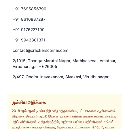
+91 7695856790
+91 8610887287
+91 9176227109
+91 9943301371
contact@crackerscorner.com
2/1015, Thanga Maruthi Nagar, Mathiyasenai, Amathur,
Virudhunagar - 626005
2/497, Ondipulinayakanoor, Sivakasi, Virudhunagar
முக்கிய அறிக்கை
2018 ஆம் ஆண்டு உச்ச நீதிமன்ற உத்தரவின்படி, பட்டாசுகளை ஆன்லைனில்
விற்பனை செய்ய அனுமதி இல்லை! நாங்கள் எங்கள் வாடிக்கையாளர்களுக்கு
மதிப்பளிக்கிறோம், அதே நேரத்தில், அதிகார வரம்பை மதிக்கிறோம். உங்கள்
தயாரிப்புகளை கார்ட்டில் சேர்த்து, தேவையான பட்டாசுகளை enquiry பட்டன்