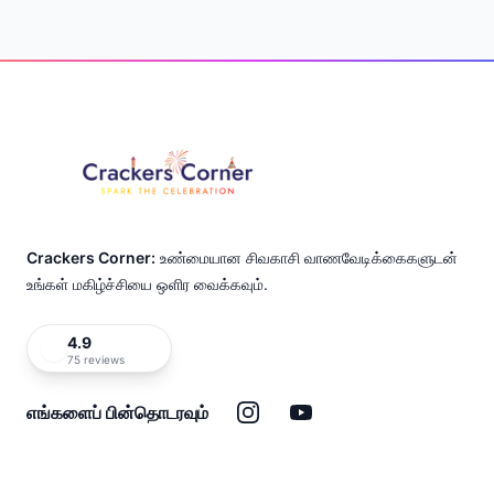
Footer
Crackers Corner:
உண்மையான சிவகாசி வாணவேடிக்கைகளுடன்
உங்கள் மகிழ்ச்சியை ஒளிர வைக்கவும்.
4.9
75 reviews
இன்ஸ்டாகிராம்
யூடியூப்
எங்களைப் பின்தொடரவும்