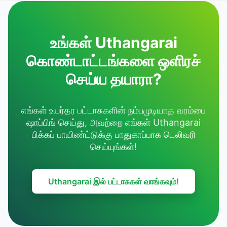
உங்கள் Uthangarai
கொண்டாட்டங்களை ஒளிரச்
செய்ய தயாரா?
எங்கள் உயர்தர பட்டாசுகளின் நம்பமுடியாத வரம்பை
ஷாப்பிங் செய்து, அவற்றை எங்கள் Uthangarai
பிக்கப் பாயிண்ட்டுக்கு பாதுகாப்பாக டெலிவரி
செய்யுங்கள்!
Uthangarai இல் பட்டாசுகள் வாங்கவும்!