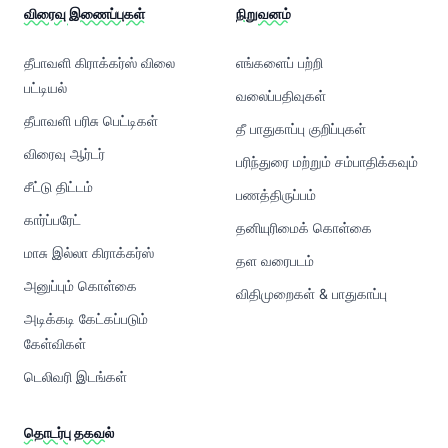
விரைவு இணைப்புகள்
நிறுவனம்
தீபாவளி கிராக்கர்ஸ் விலை
எங்களைப் பற்றி
பட்டியல்
வலைப்பதிவுகள்
தீபாவளி பரிசு பெட்டிகள்
தீ பாதுகாப்பு குறிப்புகள்
விரைவு ஆர்டர்
பரிந்துரை மற்றும் சம்பாதிக்கவும்
சீட்டு திட்டம்
பணத்திருப்பம்
கார்ப்பரேட்
தனியுரிமைக் கொள்கை
மாசு இல்லா கிராக்கர்ஸ்
தள வரைபடம்
அனுப்பும் கொள்கை
விதிமுறைகள் & பாதுகாப்பு
அடிக்கடி கேட்கப்படும்
கேள்விகள்
டெலிவரி இடங்கள்
தொடர்பு தகவல்