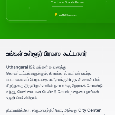
Your Local Sparkle Partner
via MSS Transport
உங்கள் உள்ளூர் பிரகாச கூட்டாளர்
Uthangarai இல் உங்கள் அனைத்து
கொண்டாட்டங்களுக்கும், கிராக்கர்ஸ் கார்னர் உயர்தர
பட்டாசுகளைப் பெறுவதை எளிதாக்குகிறது. சிவகாசியின்
சிறந்ததை திருவிழாக்களின் நகரம் க்கு நேராகக் கொண்டு
வந்து, மென்மையான டெலிவரி செயல்முறையை நாங்கள்
உறுதி செய்கிறோம்.
தீபாவளிக்கோ, திருமணத்திற்கோ, அல்லது City Center,