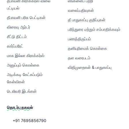
தீபாவளி கிராக்கர்ஸ் விலை
எங்களைப் பற்றி
பட்டியல்
வலைப்பதிவுகள்
தீபாவளி பரிசு பெட்டிகள்
தீ பாதுகாப்பு குறிப்புகள்
விரைவு ஆர்டர்
பரிந்துரை மற்றும் சம்பாதிக்கவும்
சீட்டு திட்டம்
பணத்திருப்பம்
கார்ப்பரேட்
தனியுரிமைக் கொள்கை
மாசு இல்லா கிராக்கர்ஸ்
தள வரைபடம்
அனுப்பும் கொள்கை
விதிமுறைகள் & பாதுகாப்பு
அடிக்கடி கேட்கப்படும்
கேள்விகள்
டெலிவரி இடங்கள்
தொடர்பு தகவல்
+91 7695856790