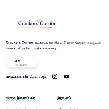
Footer
Crackers Corner:
உண்மையான சிவகாசி வாணவேடிக்கைகளுடன்
உங்கள் மகிழ்ச்சியை ஒளிர வைக்கவும்.
4.9
75 reviews
இன்ஸ்டாகிராம்
யூடியூப்
எங்களைப் பின்தொடரவும்
விரைவு இணைப்புகள்
நிறுவனம்