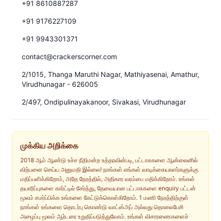
+91 8610887287
+91 9176227109
+91 9943301371
contact@crackerscorner.com
2/1015, Thanga Maruthi Nagar, Mathiyasenai, Amathur,
Virudhunagar - 626005
2/497, Ondipulinayakanoor, Sivakasi, Virudhunagar
முக்கிய அறிக்கை
2018 ஆம் ஆண்டு உச்ச நீதிமன்ற உத்தரவின்படி, பட்டாசுகளை ஆன்லைனில்
விற்பனை செய்ய அனுமதி இல்லை! நாங்கள் எங்கள் வாடிக்கையாளர்களுக்கு
மதிப்பளிக்கிறோம், அதே நேரத்தில், அதிகார வரம்பை மதிக்கிறோம். உங்கள்
தயாரிப்புகளை கார்ட்டில் சேர்த்து, தேவையான பட்டாசுகளை enquiry பட்டன்
மூலம் சமர்ப்பிக்க உங்களை கேட்டுக்கொள்கிறோம். 1 மணி நேரத்திற்குள்
நாங்கள் உங்களை தொடர்பு கொண்டு வாட்ஸ்அப் அல்லது தொலைபேசி
அழைப்பு மூலம் ஆர்டரை உறுதிப்படுத்துவோம். உங்கள் விசாரணைகளைச்