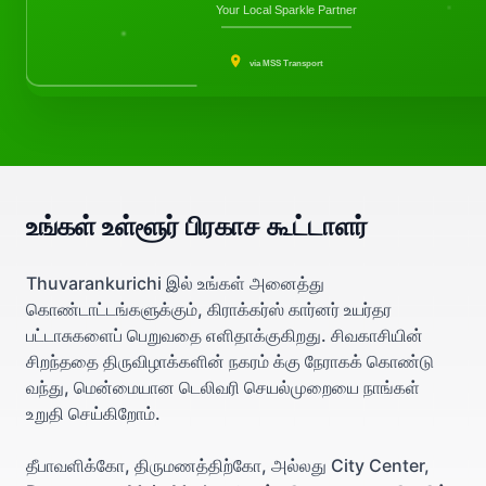
Your Local Sparkle Partner
via MSS Transport
உங்கள் உள்ளூர் பிரகாச கூட்டாளர்
Thuvarankurichi இல் உங்கள் அனைத்து
கொண்டாட்டங்களுக்கும், கிராக்கர்ஸ் கார்னர் உயர்தர
பட்டாசுகளைப் பெறுவதை எளிதாக்குகிறது. சிவகாசியின்
சிறந்ததை திருவிழாக்களின் நகரம் க்கு நேராகக் கொண்டு
வந்து, மென்மையான டெலிவரி செயல்முறையை நாங்கள்
உறுதி செய்கிறோம்.
தீபாவளிக்கோ, திருமணத்திற்கோ, அல்லது City Center,