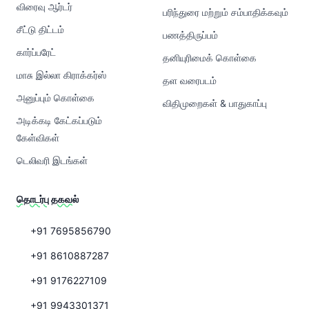
விரைவு ஆர்டர்
பரிந்துரை மற்றும் சம்பாதிக்கவும்
சீட்டு திட்டம்
பணத்திருப்பம்
கார்ப்பரேட்
தனியுரிமைக் கொள்கை
மாசு இல்லா கிராக்கர்ஸ்
தள வரைபடம்
அனுப்பும் கொள்கை
விதிமுறைகள் & பாதுகாப்பு
அடிக்கடி கேட்கப்படும்
கேள்விகள்
டெலிவரி இடங்கள்
தொடர்பு தகவல்
+91 7695856790
+91 8610887287
+91 9176227109
+91 9943301371