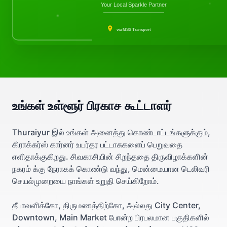
Your Local Sparkle Partner
via MSS Transport
உங்கள் உள்ளூர் பிரகாச கூட்டாளர்
Thuraiyur இல் உங்கள் அனைத்து கொண்டாட்டங்களுக்கும்,
கிராக்கர்ஸ் கார்னர் உயர்தர பட்டாசுகளைப் பெறுவதை
எளிதாக்குகிறது. சிவகாசியின் சிறந்ததை திருவிழாக்களின்
நகரம் க்கு நேராகக் கொண்டு வந்து, மென்மையான டெலிவரி
செயல்முறையை நாங்கள் உறுதி செய்கிறோம்.
தீபாவளிக்கோ, திருமணத்திற்கோ, அல்லது City Center,
Downtown, Main Market போன்ற பிரபலமான பகுதிகளில்