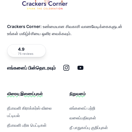
Crackers Corner:
உண்மையான சிவகாசி வாணவேடிக்கைகளுடன்
உங்கள் மகிழ்ச்சியை ஒளிர வைக்கவும்.
4.9
75 reviews
இன்ஸ்டாகிராம்
யூடியூப்
எங்களைப் பின்தொடரவும்
விரைவு இணைப்புகள்
நிறுவனம்
தீபாவளி கிராக்கர்ஸ் விலை
எங்களைப் பற்றி
பட்டியல்
வலைப்பதிவுகள்
தீபாவளி பரிசு பெட்டிகள்
தீ பாதுகாப்பு குறிப்புகள்