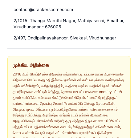
contact@crackerscorner.com
2/1015, Thanga Maruthi Nagar, Mathiyasenai, Amathur,
Virudhunagar - 626005
2/497, Ondipulinayakanoor, Sivakasi, Virudhunagar
முக்கிய அறிக்கை
2018 ஆம் ஆண்டு உச்ச நீதிமன்ற உத்தரவின்படி, பட்டாசுகளை ஆன்லைனில்
விற்பனை செய்ய அனுமதி இல்லை! நாங்கள் எங்கள் வாடிக்கையாளர்களுக்கு
மதிப்பளிக்கிறோம், அதே நேரத்தில், அதிகார வரம்பை மதிக்கிறோம். உங்கள்
தயாரிப்புகளை கார்ட்டில் சேர்த்து, தேவையான பட்டாசுகளை enquiry பட்டன்
மூலம் சமர்ப்பிக்க உங்களை கேட்டுக்கொள்கிறோம். 1 மணி நேரத்திற்குள்
நாங்கள் உங்களை தொடர்பு கொண்டு வாட்ஸ்அப் அல்லது தொலைபேசி
அழைப்பு மூலம் ஆர்டரை உறுதிப்படுத்துவோம். உங்கள் விசாரணைகளைச்
சேர்த்து சமர்ப்பித்து, கிராக்கர்ஸ் கார்னர் உடன் உங்கள் தீபாவளியை
அனுபவிக்கவும். கிராக்கர்ஸ் கார்னர் ஒரு வர்த்தக நிறுவனமாக 100% சட்ட
மற்றும் கட்டாய இணக்கங்களை கடைபிடிக்கிறது மற்றும் எங்கள் கடைகள்,
கோ-டவுன்கள் வெடிபொருள் சட்டங்களின்படி பராமரிக்கப்படுகின்றன.