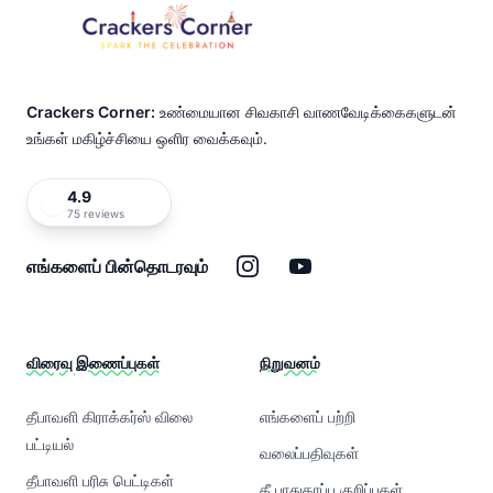
Crackers Corner:
உண்மையான சிவகாசி வாணவேடிக்கைகளுடன்
உங்கள் மகிழ்ச்சியை ஒளிர வைக்கவும்.
4.9
75 reviews
இன்ஸ்டாகிராம்
யூடியூப்
எங்களைப் பின்தொடரவும்
விரைவு இணைப்புகள்
நிறுவனம்
தீபாவளி கிராக்கர்ஸ் விலை
எங்களைப் பற்றி
பட்டியல்
வலைப்பதிவுகள்
தீபாவளி பரிசு பெட்டிகள்
தீ பாதுகாப்பு குறிப்புகள்