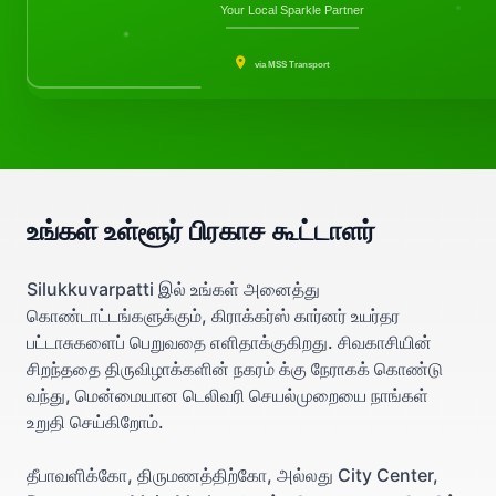
Your Local Sparkle Partner
via MSS Transport
உங்கள் உள்ளூர் பிரகாச கூட்டாளர்
Silukkuvarpatti இல் உங்கள் அனைத்து
கொண்டாட்டங்களுக்கும், கிராக்கர்ஸ் கார்னர் உயர்தர
பட்டாசுகளைப் பெறுவதை எளிதாக்குகிறது. சிவகாசியின்
சிறந்ததை திருவிழாக்களின் நகரம் க்கு நேராகக் கொண்டு
வந்து, மென்மையான டெலிவரி செயல்முறையை நாங்கள்
உறுதி செய்கிறோம்.
தீபாவளிக்கோ, திருமணத்திற்கோ, அல்லது City Center,