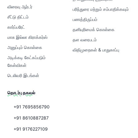
விரைவு ஆர்டர்
பரிந்துரை மற்றும் சம்பாதிக்கவும்
சீட்டு திட்டம்
பணத்திருப்பம்
கார்ப்பரேட்
தனியுரிமைக் கொள்கை
மாசு இல்லா கிராக்கர்ஸ்
தள வரைபடம்
அனுப்பும் கொள்கை
விதிமுறைகள் & பாதுகாப்பு
அடிக்கடி கேட்கப்படும்
கேள்விகள்
டெலிவரி இடங்கள்
தொடர்பு தகவல்
+91 7695856790
+91 8610887287
+91 9176227109