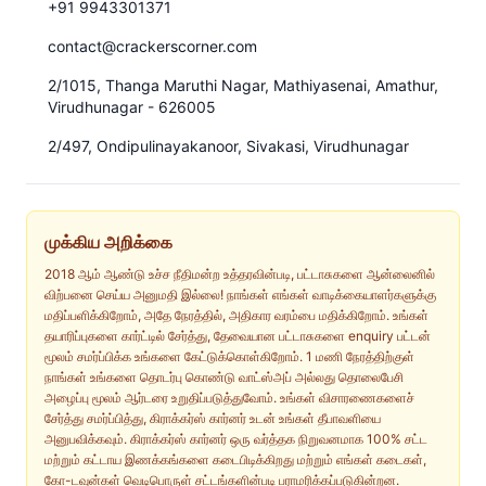
+91 9943301371
contact@crackerscorner.com
2/1015, Thanga Maruthi Nagar, Mathiyasenai, Amathur,
Virudhunagar - 626005
2/497, Ondipulinayakanoor, Sivakasi, Virudhunagar
முக்கிய அறிக்கை
2018 ஆம் ஆண்டு உச்ச நீதிமன்ற உத்தரவின்படி, பட்டாசுகளை ஆன்லைனில்
விற்பனை செய்ய அனுமதி இல்லை! நாங்கள் எங்கள் வாடிக்கையாளர்களுக்கு
மதிப்பளிக்கிறோம், அதே நேரத்தில், அதிகார வரம்பை மதிக்கிறோம். உங்கள்
தயாரிப்புகளை கார்ட்டில் சேர்த்து, தேவையான பட்டாசுகளை enquiry பட்டன்
மூலம் சமர்ப்பிக்க உங்களை கேட்டுக்கொள்கிறோம். 1 மணி நேரத்திற்குள்
நாங்கள் உங்களை தொடர்பு கொண்டு வாட்ஸ்அப் அல்லது தொலைபேசி
அழைப்பு மூலம் ஆர்டரை உறுதிப்படுத்துவோம். உங்கள் விசாரணைகளைச்
சேர்த்து சமர்ப்பித்து, கிராக்கர்ஸ் கார்னர் உடன் உங்கள் தீபாவளியை
அனுபவிக்கவும். கிராக்கர்ஸ் கார்னர் ஒரு வர்த்தக நிறுவனமாக 100% சட்ட
மற்றும் கட்டாய இணக்கங்களை கடைபிடிக்கிறது மற்றும் எங்கள் கடைகள்,
கோ-டவுன்கள் வெடிபொருள் சட்டங்களின்படி பராமரிக்கப்படுகின்றன.