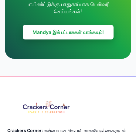
பாயிண்ட்டுக்கு பாதுகாப்பாக டெலிவரி
செய்யுங்கள்!
Mandya இல் பட்டாசுகள் வாங்கவும்!
Footer
Crackers Corner:
உண்மையான சிவகாசி வாணவேடிக்கைகளுடன்