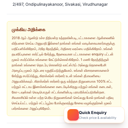
2/497, Ondipulinayakanoor, Sivakasi, Virudhunagar
முக்கிய அறிக்கை
2018 ஆம் ஆண்டு உச்ச நீதிமன்ற உத்தரவின்படி, பட்டாசுகளை ஆன்லைனில்
விற்பனை செய்ய அனுமதி இல்லை! நாங்கள் எங்கள் வாடிக்கையாளர்களுக்கு
மதிப்பளிக்கிறோம், அதே நேரத்தில், அதிகார வரம்பை மதிக்கிறோம். உங்கள்
தயாரிப்புகளை கார்ட்டில் சேர்த்து, தேவையான பட்டாசுகளை enquiry பட்டன்
மூலம் சமர்ப்பிக்க உங்களை கேட்டுக்கொள்கிறோம். 1 மணி நேரத்திற்குள்
நாங்கள் உங்களை தொடர்பு கொண்டு வாட்ஸ்அப் அல்லது தொலைபேசி
அழைப்பு மூலம் ஆர்டரை உறுதிப்படுத்துவோம். உங்கள் விசாரணைகளைச்
சேர்த்து சமர்ப்பித்து, கிராக்கர்ஸ் கார்னர் உடன் உங்கள் தீபாவளியை
அனுபவிக்கவும். கிராக்கர்ஸ் கார்னர் ஒரு வர்த்தக நிறுவனமாக 100% சட்ட
மற்றும் கட்டாய இணக்கங்களை கடைபிடிக்கிறது மற்றும் எங்கள் கடைகள்,
கோ-டவுன்கள் வெடிபொருள் சட்டங்களின்படி பராமரிக்கப்படுகின்றன.
சிவகாசியில் உள்ள மற்ற பெரிய நிறுவனங்கள் செய்வது போல் நாங்கள் பதிவு
செய்யப்பட்ட மற்றும் சட்டப்பூர்வ போக்குவரத்து சேவை வழங்குநர்கள் மூலம்
பார்சல்களை அனுப்புகிறோம்.
Quick Enquiry
Check price & availability