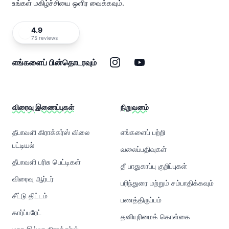
உங்கள் மகிழ்ச்சியை ஒளிர வைக்கவும்.
4.9
75 reviews
இன்ஸ்டாகிராம்
யூடியூப்
எங்களைப் பின்தொடரவும்
விரைவு இணைப்புகள்
நிறுவனம்
தீபாவளி கிராக்கர்ஸ் விலை
எங்களைப் பற்றி
பட்டியல்
வலைப்பதிவுகள்
தீபாவளி பரிசு பெட்டிகள்
தீ பாதுகாப்பு குறிப்புகள்
விரைவு ஆர்டர்
பரிந்துரை மற்றும் சம்பாதிக்கவும்
சீட்டு திட்டம்
பணத்திருப்பம்
கார்ப்பரேட்
தனியுரிமைக் கொள்கை