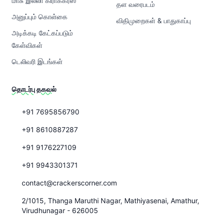
மாசு இல்லா கிராக்கர்ஸ்
தள வரைபடம்
அனுப்பும் கொள்கை
விதிமுறைகள் & பாதுகாப்பு
அடிக்கடி கேட்கப்படும்
கேள்விகள்
டெலிவரி இடங்கள்
தொடர்பு தகவல்
+91 7695856790
+91 8610887287
+91 9176227109
+91 9943301371
contact@crackerscorner.com
2/1015, Thanga Maruthi Nagar, Mathiyasenai, Amathur,
Virudhunagar - 626005