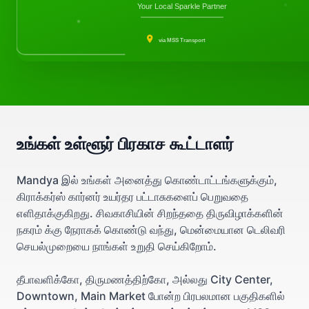
Your Local Sparkle Partner
via MSS Transport
உங்கள் உள்ளூர் பிரகாச கூட்டாளர்
Mandya இல் உங்கள் அனைத்து கொண்டாட்டங்களுக்கும்,
கிராக்கர்ஸ் கார்னர் உயர்தர பட்டாசுகளைப் பெறுவதை
எளிதாக்குகிறது. சிவகாசியின் சிறந்ததை திருவிழாக்களின்
நகரம் க்கு நேராகக் கொண்டு வந்து, மென்மையான டெலிவரி
செயல்முறையை நாங்கள் உறுதி செய்கிறோம்.
தீபாவளிக்கோ, திருமணத்திற்கோ, அல்லது City Center,
Downtown, Main Market போன்ற பிரபலமான பகுதிகளில்