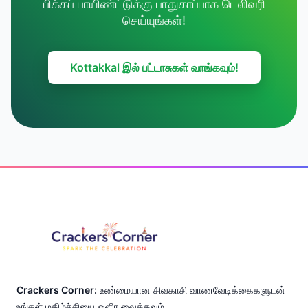
பிக்கப் பாயிண்ட்டுக்கு பாதுகாப்பாக டெலிவரி
செய்யுங்கள்!
Kottakkal இல் பட்டாசுகள் வாங்கவும்!
Footer
Crackers Corner:
உண்மையான சிவகாசி வாணவேடிக்கைகளுடன்
உங்கள் மகிழ்ச்சியை ஒளிர வைக்கவும்.