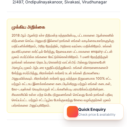
2/497, Ondipulinayakanoor, Sivakasi, Virudhunagar
முக்கிய அறிக்கை
2018 ஆம் ஆண்டு உச்ச நீதிமன்ற உத்தரவின்படி, பட்டாசுகளை ஆன்லைனில்
விற்பனை செய்ய அனுமதி இல்லை! நாங்கள் எங்கள் வாடிக்கையாளர்களுக்கு
மதிப்பளிக்கிறோம், அதே நேரத்தில், அதிகார வரம்பை மதிக்கிறோம். உங்கள்
தயாரிப்புகளை கார்ட்டில் சேர்த்து, தேவையான பட்டாசுகளை enquiry பட்டன்
மூலம் சமர்ப்பிக்க உங்களை கேட்டுக்கொள்கிறோம். 1 மணி நேரத்திற்குள்
நாங்கள் உங்களை தொடர்பு கொண்டு வாட்ஸ்அப் அல்லது தொலைபேசி
அழைப்பு மூலம் ஆர்டரை உறுதிப்படுத்துவோம். உங்கள் விசாரணைகளைச்
சேர்த்து சமர்ப்பித்து, கிராக்கர்ஸ் கார்னர் உடன் உங்கள் தீபாவளியை
அனுபவிக்கவும். கிராக்கர்ஸ் கார்னர் ஒரு வர்த்தக நிறுவனமாக 100% சட்ட
மற்றும் கட்டாய இணக்கங்களை கடைபிடிக்கிறது மற்றும் எங்கள் கடைகள்,
கோ-டவுன்கள் வெடிபொருள் சட்டங்களின்படி பராமரிக்கப்படுகின்றன.
சிவகாசியில் உள்ள மற்ற பெரிய நிறுவனங்கள் செய்வது போல் நாங்கள் பதிவு
செய்யப்பட்ட மற்றும் சட்டப்பூர்வ போக்குவரத்து சேவை வழங்குநர்கள் மூலம்
பார்சல்களை அனுப்புகிறோம்.
Quick Enquiry
Check price & availability