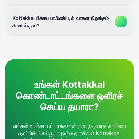
Kottakkal பிக்கப் பாயிண்ட்டில் வாகன நிறுத்தம்
கிடைக்குமா?
உங்கள் Kottakkal
கொண்டாட்டங்களை ஒளிரச்
செய்ய தயாரா?
எங்கள் உயர்தர பட்டாசுகளின் நம்பமுடியாத வரம்பை
ஷாப்பிங் செய்து, அவற்றை எங்கள் Kottakkal