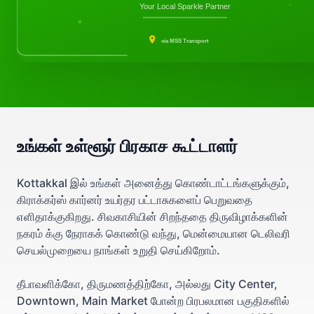
Your Local Sparkle Partner
via MSS Transport
உங்கள் உள்ளூர் பிரகாச கூட்டாளர்
Kottakkal இல் உங்கள் அனைத்து கொண்டாட்டங்களுக்கும்,
கிராக்கர்ஸ் கார்னர் உயர்தர பட்டாசுகளைப் பெறுவதை
எளிதாக்குகிறது. சிவகாசியின் சிறந்ததை திருவிழாக்களின்
நகரம் க்கு நேராகக் கொண்டு வந்து, மென்மையான டெலிவரி
செயல்முறையை நாங்கள் உறுதி செய்கிறோம்.
தீபாவளிக்கோ, திருமணத்திற்கோ, அல்லது City Center,
Downtown, Main Market போன்ற பிரபலமான பகுதிகளில்