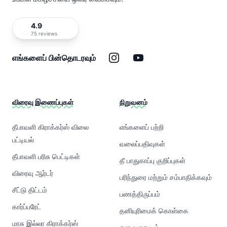
4.9
75 reviews
இன்ஸ்டாகிராம்
யூடியூப்
எங்களைப் பின்தொடரவும்
விரைவு இணைப்புகள்
நிறுவனம்
தீபாவளி கிராக்கர்ஸ் விலை
எங்களைப் பற்றி
பட்டியல்
வலைப்பதிவுகள்
தீபாவளி பரிசு பெட்டிகள்
தீ பாதுகாப்பு குறிப்புகள்
விரைவு ஆர்டர்
பரிந்துரை மற்றும் சம்பாதிக்கவும்
சீட்டு திட்டம்
பணத்திருப்பம்
கார்ப்பரேட்
தனியுரிமைக் கொள்கை
மாசு இல்லா கிராக்கர்ஸ்