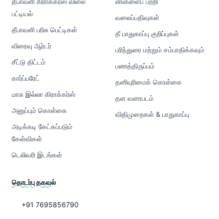
தீபாவளி கிராக்கர்ஸ் விலை
எங்களைப் பற்றி
பட்டியல்
வலைப்பதிவுகள்
தீபாவளி பரிசு பெட்டிகள்
தீ பாதுகாப்பு குறிப்புகள்
விரைவு ஆர்டர்
பரிந்துரை மற்றும் சம்பாதிக்கவும்
சீட்டு திட்டம்
பணத்திருப்பம்
கார்ப்பரேட்
தனியுரிமைக் கொள்கை
மாசு இல்லா கிராக்கர்ஸ்
தள வரைபடம்
அனுப்பும் கொள்கை
விதிமுறைகள் & பாதுகாப்பு
அடிக்கடி கேட்கப்படும்
கேள்விகள்
டெலிவரி இடங்கள்
தொடர்பு தகவல்
+91 7695856790