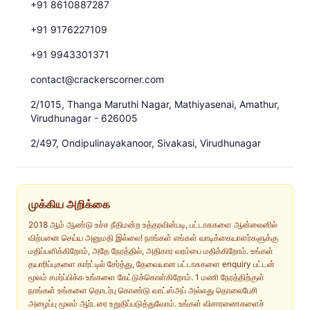
+91 8610887287
+91 9176227109
+91 9943301371
contact@crackerscorner.com
2/1015, Thanga Maruthi Nagar, Mathiyasenai, Amathur,
Virudhunagar - 626005
2/497, Ondipulinayakanoor, Sivakasi, Virudhunagar
முக்கிய அறிக்கை
2018 ஆம் ஆண்டு உச்ச நீதிமன்ற உத்தரவின்படி, பட்டாசுகளை ஆன்லைனில்
விற்பனை செய்ய அனுமதி இல்லை! நாங்கள் எங்கள் வாடிக்கையாளர்களுக்கு
மதிப்பளிக்கிறோம், அதே நேரத்தில், அதிகார வரம்பை மதிக்கிறோம். உங்கள்
தயாரிப்புகளை கார்ட்டில் சேர்த்து, தேவையான பட்டாசுகளை enquiry பட்டன்
மூலம் சமர்ப்பிக்க உங்களை கேட்டுக்கொள்கிறோம். 1 மணி நேரத்திற்குள்
நாங்கள் உங்களை தொடர்பு கொண்டு வாட்ஸ்அப் அல்லது தொலைபேசி
அழைப்பு மூலம் ஆர்டரை உறுதிப்படுத்துவோம். உங்கள் விசாரணைகளைச்