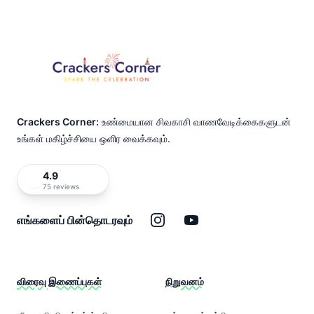
Footer
Crackers Corner:
உண்மையான சிவகாசி வாணவேடிக்கைகளுடன்
உங்கள் மகிழ்ச்சியை ஒளிர வைக்கவும்.
4.9
75 reviews
இன்ஸ்டாகிராம்
யூடியூப்
எங்களைப் பின்தொடரவும்
விரைவு இணைப்புகள்
நிறுவனம்