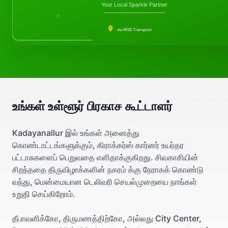
Your Local Sparkle Partner
via MSS Transport
உங்கள் உள்ளூர் பிரகாச கூட்டாளர்
Kadayanallur இல் உங்கள் அனைத்து
கொண்டாட்டங்களுக்கும், கிராக்கர்ஸ் கார்னர் உயர்தர
பட்டாசுகளைப் பெறுவதை எளிதாக்குகிறது. சிவகாசியின்
சிறந்ததை திருவிழாக்களின் நகரம் க்கு நேராகக் கொண்டு
வந்து, மென்மையான டெலிவரி செயல்முறையை நாங்கள்
உறுதி செய்கிறோம்.
தீபாவளிக்கோ, திருமணத்திற்கோ, அல்லது City Center,