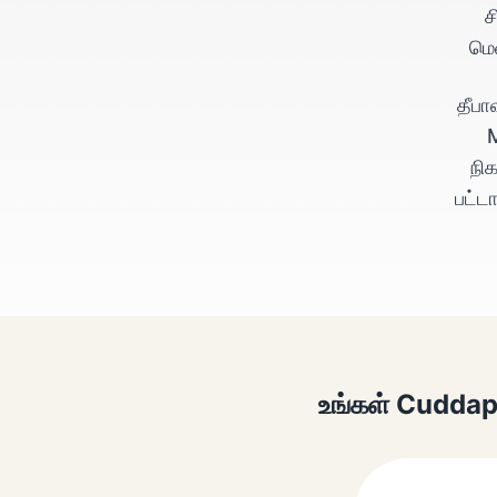
ச
மெ
தீபா
M
நி
பட்ட
உங்கள் Cuddapp