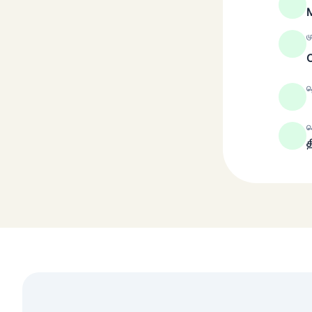
ம
த
ச
த