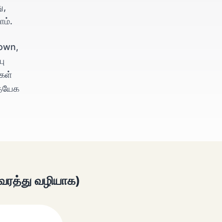
ு,
ம்.
town,
பு
கள்
த்யேக
ுவரத்து வழியாக)