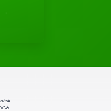
கர்ஸ்
ியின்