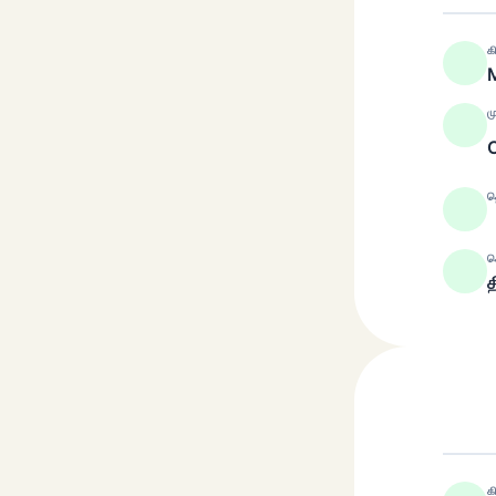
க
ம
த
ச
த
க