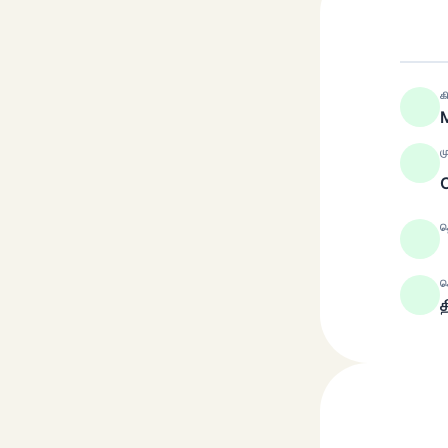
க
ம
த
ச
த