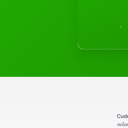
Cudd
கார்