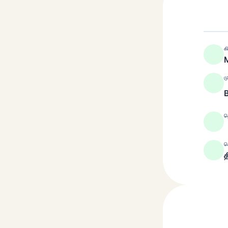
க
M
ம
த
ச
த