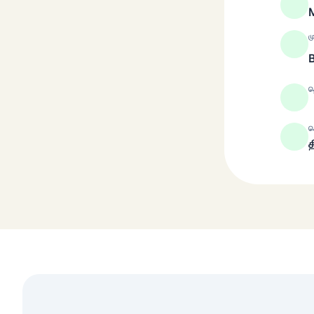
M
ம
த
ச
த