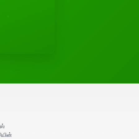
ஸ்
ியின்