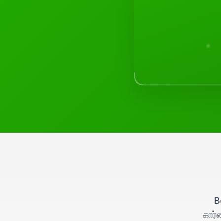
B
கார்