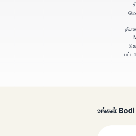
ச
மெ
தீபா
M
நி
பட்ட
உங்கள் Bodi