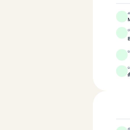
க
M
ம
த
ச
த
க