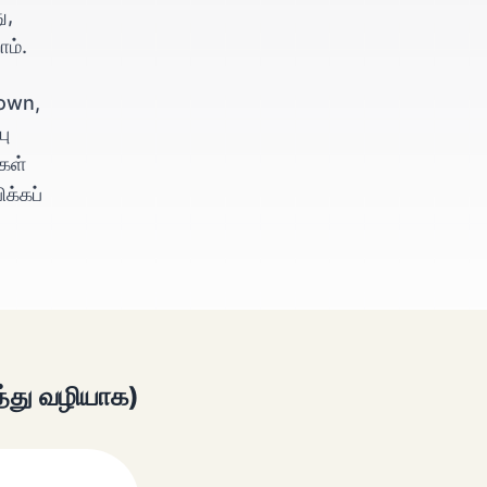
ு,
ம்.
town,
பு
கள்
க்கப்
த்து வழியாக)