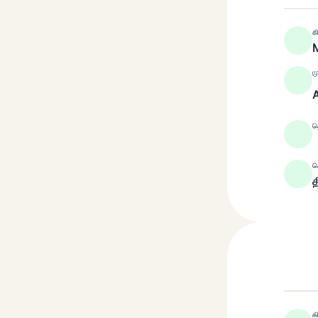
க
M
ம
த
ச
த
க