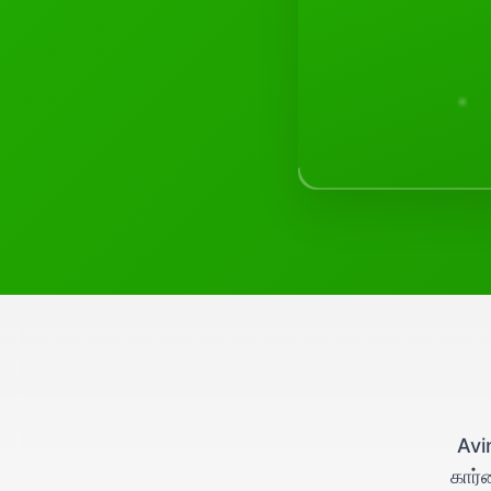
Avi
கார்