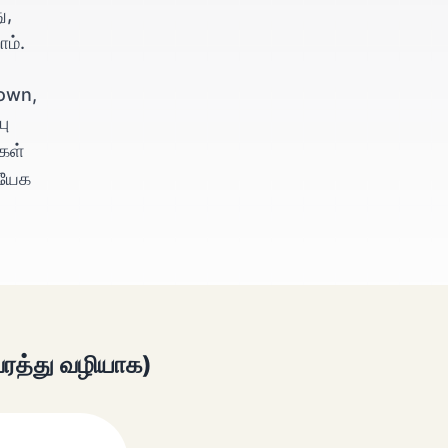
ு,
ம்.
town,
பு
கள்
்யேக
வரத்து வழியாக)