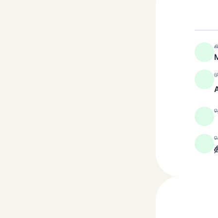
க
M
ம
த
ச
த