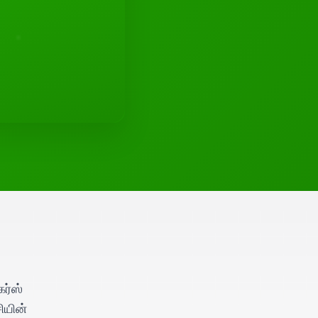
ர்ஸ்
ியின்