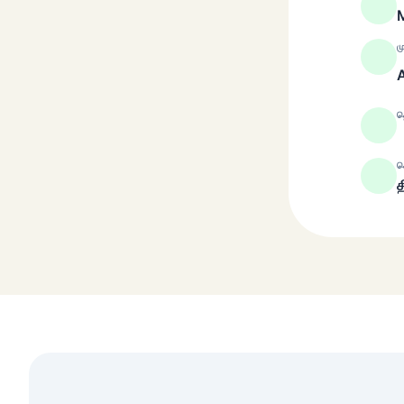
M
ம
த
ச
த