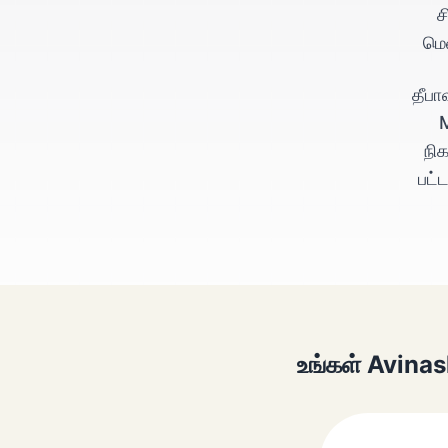
ச
மெ
தீபா
M
நி
பட்
உங்கள் Avinas