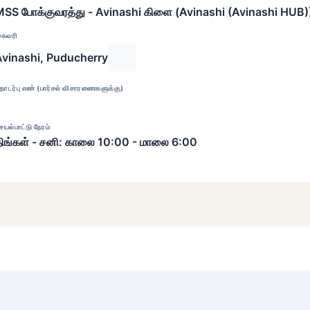
SS போக்குவரத்து - Avinashi கிளை (Avinashi (Avinashi HUB)
ுகவரி
Avinashi, Puducherry
ொடர்பு எண் (பார்சல் விசாரணைகளுக்கு)
ெயல்பாட்டு நேரம்
ிங்கள் - சனி: காலை 10:00 - மாலை 6:00