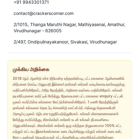
+91 9943301371
contact@crackerscorner.com
2/1015, Thanga Maruthi Nagar, Mathiyasenai, Amathur,
Virudhunagar - 626005
2/497, Ondipulinayakanoor, Sivakasi, Virudhunagar
முக்கிய அறிக்கை
2018 ஆம் ஆண்டு உச்ச நீதிமன்ற உத்தரவின்படி, பட்டாசுகளை ஆன்லைனில்
விற்பனை செய்ய அனுமதி இல்லை! நாங்கள் எங்கள் வாடிக்கையாளர்களுக்கு
மதிப்பளிக்கிறோம், அதே நேரத்தில், அதிகார வரம்பை மதிக்கிறோம். உங்கள்
தயாரிப்புகளை கார்ட்டில் சேர்த்து, தேவையான பட்டாசுகளை enquiry பட்டன்
மூலம் சமர்ப்பிக்க உங்களை கேட்டுக்கொள்கிறோம். 1 மணி நேரத்திற்குள்
நாங்கள் உங்களை தொடர்பு கொண்டு வாட்ஸ்அப் அல்லது தொலைபேசி
அழைப்பு மூலம் ஆர்டரை உறுதிப்படுத்துவோம். உங்கள் விசாரணைகளைச்
சேர்த்து சமர்ப்பித்து, கிராக்கர்ஸ் கார்னர் உடன் உங்கள் தீபாவளியை
அனுபவிக்கவும். கிராக்கர்ஸ் கார்னர் ஒரு வர்த்தக நிறுவனமாக 100% சட்ட
மற்றும் கட்டாய இணக்கங்களை கடைபிடிக்கிறது மற்றும் எங்கள் கடைகள்,
கோ-டவுன்கள் வெடிபொருள் சட்டங்களின்படி பராமரிக்கப்படுகின்றன.