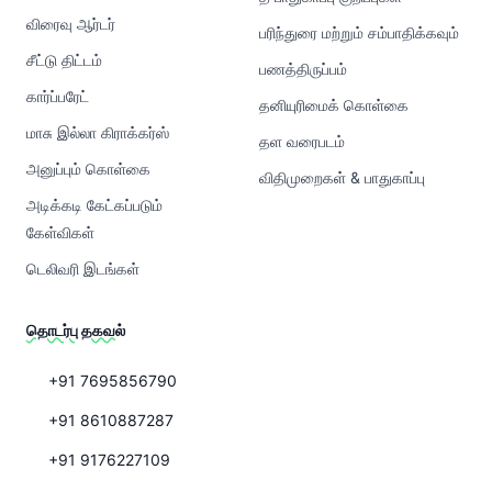
விரைவு ஆர்டர்
பரிந்துரை மற்றும் சம்பாதிக்கவும்
சீட்டு திட்டம்
பணத்திருப்பம்
கார்ப்பரேட்
தனியுரிமைக் கொள்கை
மாசு இல்லா கிராக்கர்ஸ்
தள வரைபடம்
அனுப்பும் கொள்கை
விதிமுறைகள் & பாதுகாப்பு
அடிக்கடி கேட்கப்படும்
கேள்விகள்
டெலிவரி இடங்கள்
தொடர்பு தகவல்
+91 7695856790
+91 8610887287
+91 9176227109