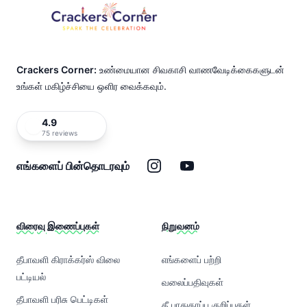
Crackers Corner:
உண்மையான சிவகாசி வாணவேடிக்கைகளுடன்
உங்கள் மகிழ்ச்சியை ஒளிர வைக்கவும்.
4.9
75 reviews
இன்ஸ்டாகிராம்
யூடியூப்
எங்களைப் பின்தொடரவும்
விரைவு இணைப்புகள்
நிறுவனம்
தீபாவளி கிராக்கர்ஸ் விலை
எங்களைப் பற்றி
பட்டியல்
வலைப்பதிவுகள்
தீபாவளி பரிசு பெட்டிகள்
தீ பாதுகாப்பு குறிப்புகள்