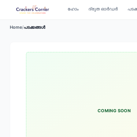
ഹോം
ദ്രുത ഓർഡർ
പടക
Home
/
പടക്കങ്ങൾ
COMING SOON