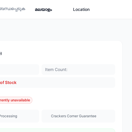
ബന്ധപ്പെടുക
മലയാളം
Location
0)
Item Count:
of Stock
rently unavailable
Processing
Crackers Corner Guarantee