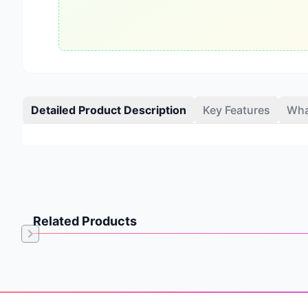
Detailed Product Description
Key Features
Wha
Related Products
Item
1
of
Footer
0