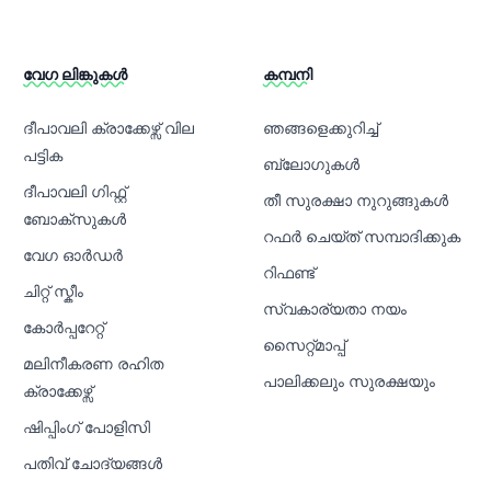
വേഗ ലിങ്കുകൾ
കമ്പനി
ദീപാവലി ക്രാക്കേഴ്സ് വില
ഞങ്ങളെക്കുറിച്ച്
പട്ടിക
ബ്ലോഗുകൾ
ദീപാവലി ഗിഫ്റ്റ്
തീ സുരക്ഷാ നുറുങ്ങുകൾ
ബോക്സുകൾ
റഫർ ചെയ്ത് സമ്പാദിക്കുക
വേഗ ഓർഡർ
റിഫണ്ട്
ചിറ്റ് സ്കീം
സ്വകാര്യതാ നയം
കോർപ്പറേറ്റ്
സൈറ്റ്മാപ്പ്
മലിനീകരണ രഹിത
പാലിക്കലും സുരക്ഷയും
ക്രാക്കേഴ്സ്
ഷിപ്പിംഗ് പോളിസി
പതിവ് ചോദ്യങ്ങൾ