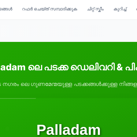
്കങ്ങൾ
റഫർ ചെയ്ത് സമ്പാദിക്കുക
ചിറ്റ് സ്കീം
കുറിച്ച്
ladam ലെ പടക്ക ഡെലിവറി & പിക്ക
ം ലെ ഗുണമേന്മയുള്ള പടക്കങ്ങൾക്കുള്ള നിങ്ങളുട
Palladam