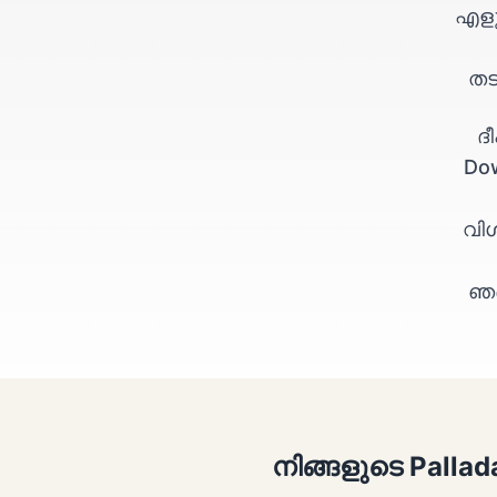
എളുപ
തട
ദ
Do
വി
ഞങ
നിങ്ങളുടെ Pallad