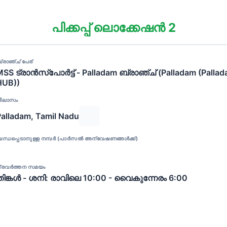
പിക്കപ്പ് ലൊക്കേഷൻ 2
്രാഞ്ച് പേര്
MSS ട്രാൻസ്പോർട്ട് - Palladam ബ്രാഞ്ച് (Palladam (Palla
HUB))
ിലാസം
Palladam, Tamil Nadu
ന്ധപ്പെടാനുള്ള നമ്പർ (പാർസൽ അന്വേഷണങ്ങൾക്ക്)
്രവർത്തന സമയം
തിങ്കൾ - ശനി: രാവിലെ 10:00 - വൈകുന്നേരം 6:00