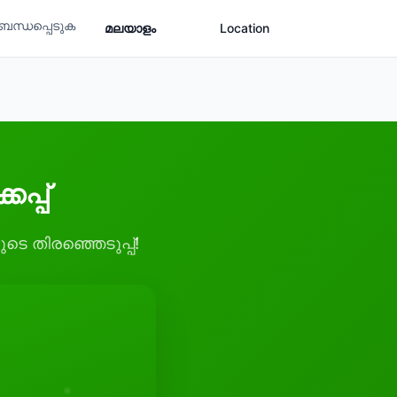
ബന്ധപ്പെടുക
മലയാളം
Location
പ്പ്
െ തിരഞ്ഞെടുപ്പ്!