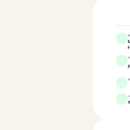
ബ
വ
ബ
പ