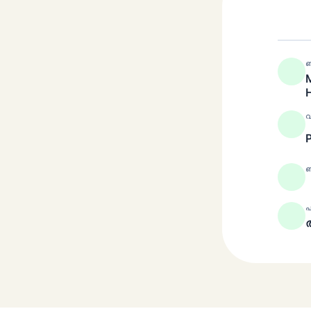
ബ
വ
ബ
പ