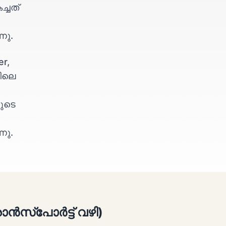
ച്ചത്
നു.
r,
ിലെ
ുടെ
നു.
രാൻസ്പോർട്ട് വഴി)