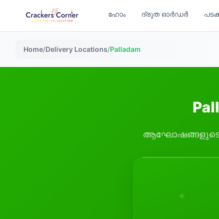
ഹോം
ദ്രുത ഓർഡർ
പടക
Home
/
Delivery Locations
/
Palladam
Pal
ആഘോഷങ്ങളുടെ നഗര