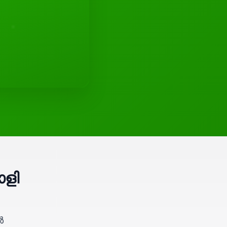
ാളി
,
ൾ