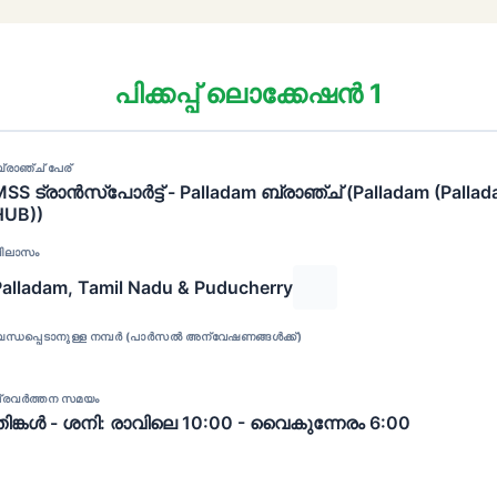
പിക്കപ്പ് ലൊക്കേഷൻ 1
്രാഞ്ച് പേര്
MSS ട്രാൻസ്പോർട്ട് - Palladam ബ്രാഞ്ച് (Palladam (Palla
HUB))
ിലാസം
Palladam, Tamil Nadu & Puducherry
ന്ധപ്പെടാനുള്ള നമ്പർ (പാർസൽ അന്വേഷണങ്ങൾക്ക്)
്രവർത്തന സമയം
തിങ്കൾ - ശനി: രാവിലെ 10:00 - വൈകുന്നേരം 6:00