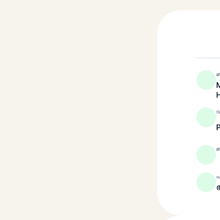
ബ
വ
ബ
പ