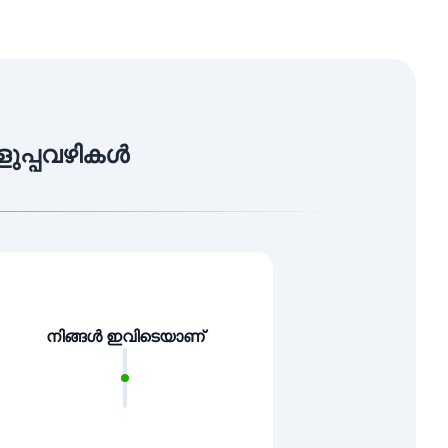
എളുപ്പവഴികൾ
നിങ്ങൾ ഇവിടെയാണ്