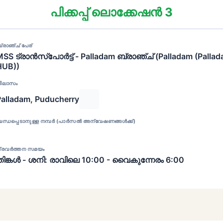
പിക്കപ്പ് ലൊക്കേഷൻ 3
്രാഞ്ച് പേര്
MSS ട്രാൻസ്പോർട്ട് - Palladam ബ്രാഞ്ച് (Palladam (Palla
HUB))
ിലാസം
Palladam, Puducherry
ന്ധപ്പെടാനുള്ള നമ്പർ (പാർസൽ അന്വേഷണങ്ങൾക്ക്)
്രവർത്തന സമയം
തിങ്കൾ - ശനി: രാവിലെ 10:00 - വൈകുന്നേരം 6:00