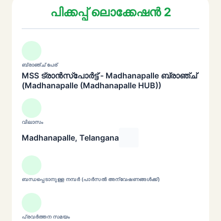
പിക്കപ്പ് ലൊക്കേഷൻ 2
ബ്രാഞ്ച് പേര്
MSS ട്രാൻസ്പോർട്ട് - Madhanapalle ബ്രാഞ്ച്
(Madhanapalle (Madhanapalle HUB))
വിലാസം
Madhanapalle, Telangana
ബന്ധപ്പെടാനുള്ള നമ്പർ (പാർസൽ അന്വേഷണങ്ങൾക്ക്)
പ്രവർത്തന സമയം