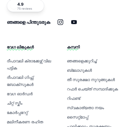
4.9
75 reviews
ഇൻസ്റ്റാഗ്രാം
യൂട്യൂബ്
ഞങ്ങളെ പിന്തുടരുക
വേഗ ലിങ്കുകൾ
കമ്പനി
ദീപാവലി ക്രാക്കേഴ്സ് വില
ഞങ്ങളെക്കുറിച്ച്
പട്ടിക
ബ്ലോഗുകൾ
ദീപാവലി ഗിഫ്റ്റ്
തീ സുരക്ഷാ നുറുങ്ങുകൾ
ബോക്സുകൾ
റഫർ ചെയ്ത് സമ്പാദിക്കുക
വേഗ ഓർഡർ
റിഫണ്ട്
ചിറ്റ് സ്കീം
സ്വകാര്യതാ നയം
കോർപ്പറേറ്റ്
സൈറ്റ്മാപ്പ്
മലിനീകരണ രഹിത
പാലിക്കലും സുരക്ഷയും