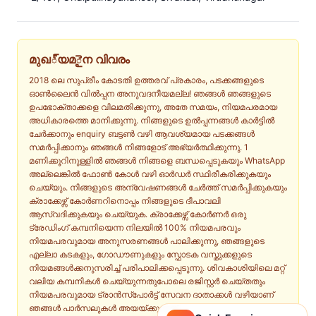
മുഖ్യമైന വിവരം
2018 ലെ സുപ്രീം കോടതി ഉത്തരവ് പ്രകാരം, പടക്കങ്ങളുടെ
ഓൺലൈൻ വിൽപ്പന അനുവദനീയമല്ല! ഞങ്ങൾ ഞങ്ങളുടെ
ഉപഭോക്താക്കളെ വിലമതിക്കുന്നു, അതേ സമയം, നിയമപരമായ
അധികാരത്തെ മാനിക്കുന്നു. നിങ്ങളുടെ ഉൽപ്പന്നങ്ങൾ കാർട്ടിൽ
ചേർക്കാനും enquiry ബട്ടൺ വഴി ആവശ്യമായ പടക്കങ്ങൾ
സമർപ്പിക്കാനും ഞങ്ങൾ നിങ്ങളോട് അഭ്യർത്ഥിക്കുന്നു. 1
മണിക്കൂറിനുള്ളിൽ ഞങ്ങൾ നിങ്ങളെ ബന്ധപ്പെടുകയും WhatsApp
അല്ലെങ്കിൽ ഫോൺ കോൾ വഴി ഓർഡർ സ്ഥിരീകരിക്കുകയും
ചെയ്യും. നിങ്ങളുടെ അന്വേഷണങ്ങൾ ചേർത്ത് സമർപ്പിക്കുകയും
ക്രാക്കേഴ്സ് കോർണറിനൊപ്പം നിങ്ങളുടെ ദീപാവലി
ആസ്വദിക്കുകയും ചെയ്യുക. ക്രാക്കേഴ്സ് കോർണർ ഒരു
ട്രേഡിംഗ് കമ്പനിയെന്ന നിലയിൽ 100% നിയമപരവും
നിയമപരവുമായ അനുസരണങ്ങൾ പാലിക്കുന്നു, ഞങ്ങളുടെ
എല്ലാ കടകളും, ഗോഡൗണുകളും സ്ഫോടക വസ്തുക്കളുടെ
നിയമങ്ങൾക്കനുസരിച്ച് പരിപാലിക്കപ്പെടുന്നു. ശിവകാശിയിലെ മറ്റ്
വലിയ കമ്പനികൾ ചെയ്യുന്നതുപോലെ രജിസ്റ്റർ ചെയ്തതും
നിയമപരവുമായ ട്രാൻസ്പോർട്ട് സേവന ദാതാക്കൾ വഴിയാണ്
ഞങ്ങൾ പാർസലുകൾ അയയ്ക്കുന്നത്.