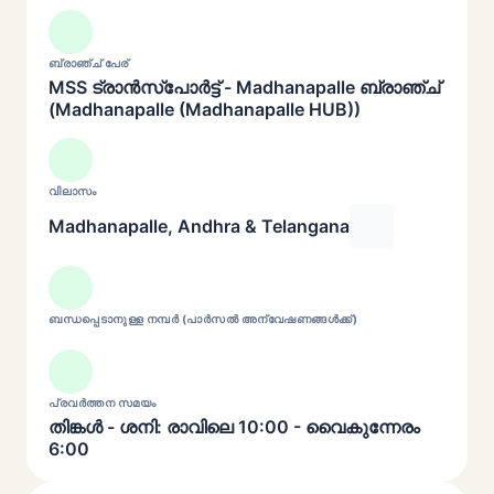
ബ്രാഞ്ച് പേര്
MSS ട്രാൻസ്പോർട്ട് - Madhanapalle ബ്രാഞ്ച്
(Madhanapalle (Madhanapalle HUB))
വിലാസം
Madhanapalle, Andhra & Telangana
ബന്ധപ്പെടാനുള്ള നമ്പർ (പാർസൽ അന്വേഷണങ്ങൾക്ക്)
പ്രവർത്തന സമയം
തിങ്കൾ - ശനി: രാവിലെ 10:00 - വൈകുന്നേരം
6:00