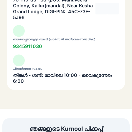
Colony, Kallur(mandal), Near Kesha
Grand Lodge, DIGI-PIN:, 45C-73F-
5J96
ബന്ധപ്പെടാനുള്ള നമ്പർ (പാർസൽ അന്വേഷണങ്ങൾക്ക്)
9345911030
പ്രവർത്തന സമയം
തിങ്കൾ - ശനി: രാവിലെ 10:00 - വൈകുന്നേരം
6:00
ഞങ്ങളുടെ Kurnool പിക്കപ്പ്