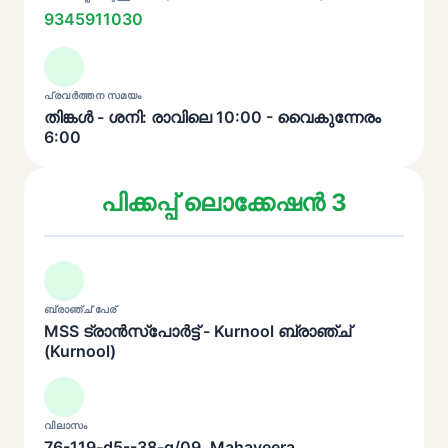
9345911030
പ്രവർത്തന സമയം
തിങ്കൾ - ശനി: രാവിലെ 10:00 - വൈകുന്നേരം
6:00
പിക്കപ്പ് ലൊക്കേഷൻ 3
ബ്രാഞ്ച് പേര്
MSS ട്രാൻസ്പോർട്ട് - Kurnool ബ്രാഞ്ച്
(Kurnool)
വിലാസം
76-119-d5--38-g/09, Mahaveera