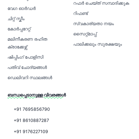
റഫർ ചെയ്ത് സമ്പാദിക്കുക
വേഗ ഓർഡർ
റിഫണ്ട്
ചിറ്റ് സ്കീം
സ്വകാര്യതാ നയം
കോർപ്പറേറ്റ്
സൈറ്റ്മാപ്പ്
മലിനീകരണ രഹിത
പാലിക്കലും സുരക്ഷയും
ക്രാക്കേഴ്സ്
ഷിപ്പിംഗ് പോളിസി
പതിവ് ചോദ്യങ്ങൾ
ഡെലിവറി സ്ഥലങ്ങൾ
ബന്ധപ്പെടാനുള്ള വിവരങ്ങൾ
+91 7695856790
+91 8610887287
+91 9176227109