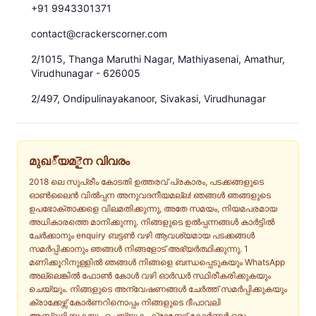
+91 9943301371
contact@crackerscorner.com
2/1015, Thanga Maruthi Nagar, Mathiyasenai, Amathur,
Virudhunagar - 626005
2/497, Ondipulinayakanoor, Sivakasi, Virudhunagar
മുഖ్യമైന വിവരം
2018 ലെ സുപ്രീം കോടതി ഉത്തരവ് പ്രകാരം, പടക്കങ്ങളുടെ
ഓൺലൈൻ വിൽപ്പന അനുവദനീയമല്ല! ഞങ്ങൾ ഞങ്ങളുടെ
ഉപഭോക്താക്കളെ വിലമതിക്കുന്നു, അതേ സമയം, നിയമപരമായ
അധികാരത്തെ മാനിക്കുന്നു. നിങ്ങളുടെ ഉൽപ്പന്നങ്ങൾ കാർട്ടിൽ
ചേർക്കാനും enquiry ബട്ടൺ വഴി ആവശ്യമായ പടക്കങ്ങൾ
സമർപ്പിക്കാനും ഞങ്ങൾ നിങ്ങളോട് അഭ്യർത്ഥിക്കുന്നു. 1
മണിക്കൂറിനുള്ളിൽ ഞങ്ങൾ നിങ്ങളെ ബന്ധപ്പെടുകയും WhatsApp
അല്ലെങ്കിൽ ഫോൺ കോൾ വഴി ഓർഡർ സ്ഥിരീകരിക്കുകയും
ചെയ്യും. നിങ്ങളുടെ അന്വേഷണങ്ങൾ ചേർത്ത് സമർപ്പിക്കുകയും
ക്രാക്കേഴ്സ് കോർണറിനൊപ്പം നിങ്ങളുടെ ദീപാവലി
ആസ്വദിക്കുകയും ചെയ്യുക. ക്രാക്കേഴ്സ് കോർണർ ഒരു