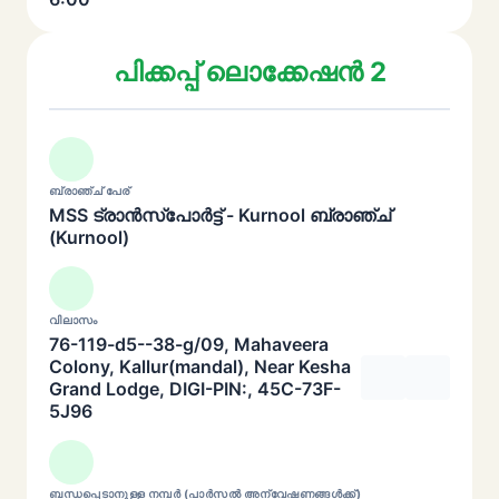
പിക്കപ്പ് ലൊക്കേഷൻ 2
ബ്രാഞ്ച് പേര്
MSS ട്രാൻസ്പോർട്ട് - Kurnool ബ്രാഞ്ച്
(Kurnool)
വിലാസം
76-119-d5--38-g/09, Mahaveera
Colony, Kallur(mandal), Near Kesha
Grand Lodge, DIGI-PIN:, 45C-73F-
5J96
ബന്ധപ്പെടാനുള്ള നമ്പർ (പാർസൽ അന്വേഷണങ്ങൾക്ക്)