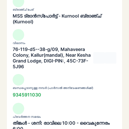
ബ്രാഞ്ച് പേര്
MSS ട്രാൻസ്പോർട്ട് - Kurnool ബ്രാഞ്ച്
(Kurnool)
വിലാസം
76-119-d5--38-g/09, Mahaveera
Colony, Kallur(mandal), Near Kesha
Grand Lodge, DIGI-PIN:, 45C-73F-
5J96
ബന്ധപ്പെടാനുള്ള നമ്പർ (പാർസൽ അന്വേഷണങ്ങൾക്ക്)
9345911030
പ്രവർത്തന സമയം
തിങ്കൾ - ശനി: രാവിലെ 10:00 - വൈകുന്നേരം
6:00