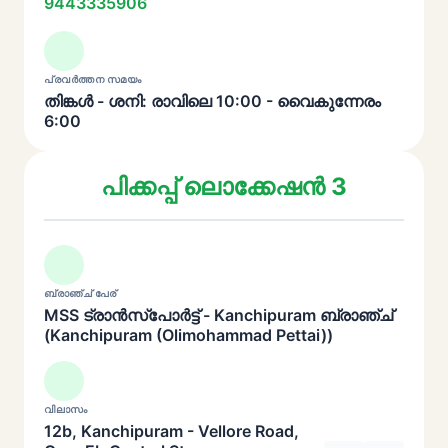
9443335906
പ്രവർത്തന സമയം
തിങ്കൾ - ശനി: രാവിലെ 10:00 - വൈകുന്നേരം
6:00
പിക്കപ്പ് ലൊക്കേഷൻ 3
ബ്രാഞ്ച് പേര്
MSS ട്രാൻസ്പോർട്ട് - Kanchipuram ബ്രാഞ്ച്
(Kanchipuram (Olimohammad Pettai))
വിലാസം
12b, Kanchipuram - Vellore Road,