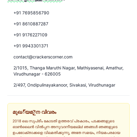
+91 7695856790
+91 8610887287
+91 9176227109
+91 9943301371
contact@crackerscorner.com
2/1015, Thanga Maruthi Nagar, Mathiyasenai, Amathur,
Virudhunagar - 626005
2/497, Ondipulinayakanoor, Sivakasi, Virudhunagar
മുഖ్യമైന വിവരം
2018 ലെ സുപ്രീം കോടതി ഉത്തരവ് പ്രകാരം, പടക്കങ്ങളുടെ
ഓൺലൈൻ വിൽപ്പന അനുവദനീയമല്ല! ഞങ്ങൾ ഞങ്ങളുടെ
ഉപഭോക്താക്കളെ വിലമതിക്കുന്നു, അതേ സമയം, നിയമപരമായ