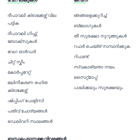
ദീപാവലി ക്രാക്കേഴ്സ് വില
ഞങ്ങളെക്കുറിച്ച്
പട്ടിക
ബ്ലോഗുകൾ
ദീപാവലി ഗിഫ്റ്റ്
തീ സുരക്ഷാ നുറുങ്ങുകൾ
ബോക്സുകൾ
റഫർ ചെയ്ത് സമ്പാദിക്കുക
വേഗ ഓർഡർ
റിഫണ്ട്
ചിറ്റ് സ്കീം
സ്വകാര്യതാ നയം
കോർപ്പറേറ്റ്
സൈറ്റ്മാപ്പ്
മലിനീകരണ രഹിത
പാലിക്കലും സുരക്ഷയും
ക്രാക്കേഴ്സ്
ഷിപ്പിംഗ് പോളിസി
പതിവ് ചോദ്യങ്ങൾ
ഡെലിവറി സ്ഥലങ്ങൾ
ബന്ധപ്പെടാനുള്ള വിവരങ്ങൾ