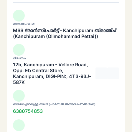
ബ്രാഞ്ച് പേര്
MSS ട്രാൻസ്പോർട്ട് - Kanchipuram ബ്രാഞ്ച്
(Kanchipuram (Olimohammad Pettai))
വിലാസം
12b, Kanchipuram - Vellore Road,
Opp: Eb Central Store,
Kanchipuram, DIGI-PIN:, 4T3-93J-
587K
ബന്ധപ്പെടാനുള്ള നമ്പർ (പാർസൽ അന്വേഷണങ്ങൾക്ക്)
6380754853