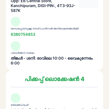
Opp: Eb Central Store,
Kanchipuram, DIGI-PIN:, 4T3-93J-
587K
ബന്ധപ്പെടാനുള്ള നമ്പർ (പാർസൽ അന്വേഷണങ്ങൾക്ക്)
6380754853
പ്രവർത്തന സമയം
തിങ്കൾ - ശനി: രാവിലെ 10:00 - വൈകുന്നേരം
6:00
പിക്കപ്പ് ലൊക്കേഷൻ 4
ബ്രാഞ്ച് പേര്