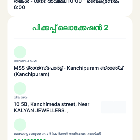
തിങ്കൾ - ശനി: രാവിലെ 10:00 - വൈകുന്നേരം
6:00
പിക്കപ്പ് ലൊക്കേഷൻ 2
ബ്രാഞ്ച് പേര്
MSS ട്രാൻസ്പോർട്ട് - Kanchipuram ബ്രാഞ്ച്
(Kanchipuram)
വിലാസം
10 5B, Kanchimeda street, Near
KALYAN JEWELLERS, ,
ബന്ധപ്പെടാനുള്ള നമ്പർ (പാർസൽ അന്വേഷണങ്ങൾക്ക്)