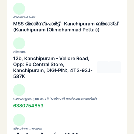
ബ്രാഞ്ച് പേര്
MSS ട്രാൻസ്പോർട്ട് - Kanchipuram ബ്രാഞ്ച്
(Kanchipuram (Olimohammad Pettai))
വിലാസം
12b, Kanchipuram - Vellore Road,
Opp: Eb Central Store,
Kanchipuram, DIGI-PIN:, 4T3-93J-
587K
ബന്ധപ്പെടാനുള്ള നമ്പർ (പാർസൽ അന്വേഷണങ്ങൾക്ക്)
6380754853
പ്രവർത്തന സമയം