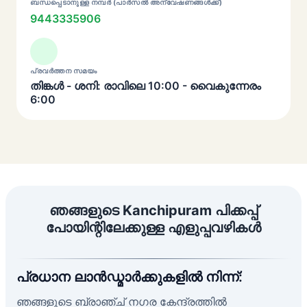
ബന്ധപ്പെടാനുള്ള നമ്പർ (പാർസൽ അന്വേഷണങ്ങൾക്ക്)
9443335906
പ്രവർത്തന സമയം
തിങ്കൾ - ശനി: രാവിലെ 10:00 - വൈകുന്നേരം
6:00
ഞങ്ങളുടെ Kanchipuram പിക്കപ്പ്
പോയിന്റിലേക്കുള്ള എളുപ്പവഴികൾ
പ്രധാന ലാൻഡ്മാർക്കുകളിൽ നിന്ന്:
ഞങ്ങളുടെ ബ്രാഞ്ച് നഗര കേന്ദ്രത്തിൽ