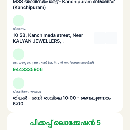
MSS ട്രാൻസ്പോർട്ട് - Kanchipuram ബ്രാഞ്ച്
(Kanchipuram)
വിലാസം
10 5B, Kanchimeda street, Near
KALYAN JEWELLERS, ,
ബന്ധപ്പെടാനുള്ള നമ്പർ (പാർസൽ അന്വേഷണങ്ങൾക്ക്)
9443335906
പ്രവർത്തന സമയം
തിങ്കൾ - ശനി: രാവിലെ 10:00 - വൈകുന്നേരം
6:00
പിക്കപ്പ് ലൊക്കേഷൻ 5