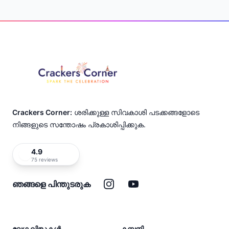
Footer
Crackers Corner:
ശരിക്കുള്ള സിവകാശി പടക്കങ്ങളോടെ
നിങ്ങളുടെ സന്തോഷം പ്രകാശിപ്പിക്കുക.
4.9
75 reviews
ഇൻസ്റ്റാഗ്രാം
യൂട്യൂബ്
ഞങ്ങളെ പിന്തുടരുക
വേഗ ലിങ്കുകൾ
കമ്പനി