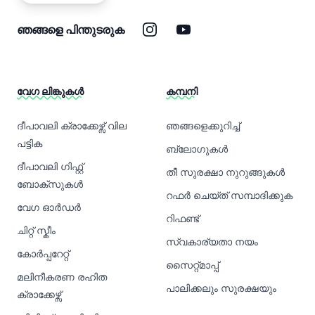
ഇൻസ്റ്റാഗ്രാം
യൂട്യൂബ്
ഞങ്ങളെ പിന്തുടരുക
വേഗ ലിങ്കുകൾ
കമ്പനി
ദീപാവലി ക്രാക്കേഴ്സ് വില
ഞങ്ങളെക്കുറിച്ച്
പട്ടിക
ബ്ലോഗുകൾ
ദീപാവലി ഗിഫ്റ്റ്
തീ സുരക്ഷാ നുറുങ്ങുകൾ
ബോക്സുകൾ
റഫർ ചെയ്ത് സമ്പാദിക്കുക
വേഗ ഓർഡർ
റിഫണ്ട്
ചിറ്റ് സ്കീം
സ്വകാര്യതാ നയം
കോർപ്പറേറ്റ്
സൈറ്റ്മാപ്പ്
മലിനീകരണ രഹിത
പാലിക്കലും സുരക്ഷയും
ക്രാക്കേഴ്സ്