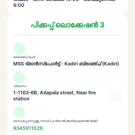
6:00
പിക്കപ്പ് ലൊക്കേഷൻ 3
ബ്രാഞ്ച് പേര്
MSS ട്രാൻസ്പോർട്ട് - Kadiri ബ്രാഞ്ച് (Kadiri)
വിലാസം
1-1163-6B, Adapala street, Near fire
station
ബന്ധപ്പെടാനുള്ള നമ്പർ (പാർസൽ അന്വേഷണങ്ങൾക്ക്)
9345911026