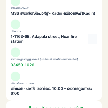
ബ്രാഞ്ച് പേര്
MSS ട്രാൻസ്പോർട്ട് - Kadiri ബ്രാഞ്ച് (Kadiri)
വിലാസം
1-1163-6B, Adapala street, Near fire
station
ബന്ധപ്പെടാനുള്ള നമ്പർ (പാർസൽ അന്വേഷണങ്ങൾക്ക്)
9345911026
പ്രവർത്തന സമയം
തിങ്കൾ - ശനി: രാവിലെ 10:00 - വൈകുന്നേരം
6:00