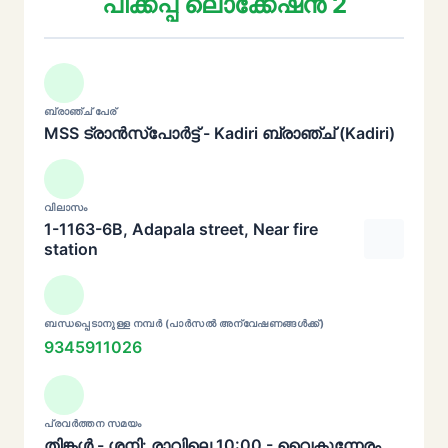
പിക്കപ്പ് ലൊക്കേഷൻ 2
ബ്രാഞ്ച് പേര്
MSS ട്രാൻസ്പോർട്ട് - Kadiri ബ്രാഞ്ച് (Kadiri)
വിലാസം
1-1163-6B, Adapala street, Near fire
station
ബന്ധപ്പെടാനുള്ള നമ്പർ (പാർസൽ അന്വേഷണങ്ങൾക്ക്)
9345911026
പ്രവർത്തന സമയം
തിങ്കൾ - ശനി: രാവിലെ 10:00 - വൈകുന്നേരം