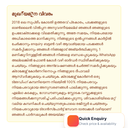
മുഖ్യമైന വിവരം
2018 ലെ സുപ്രീം കോടതി ഉത്തരവ് പ്രകാരം, പടക്കങ്ങളുടെ
ഓൺലൈൻ വിൽപ്പന അനുവദനീയമല്ല! ഞങ്ങൾ ഞങ്ങളുടെ
ഉപഭോക്താക്കളെ വിലമതിക്കുന്നു, അതേ സമയം, നിയമപരമായ
അധികാരത്തെ മാനിക്കുന്നു. നിങ്ങളുടെ ഉൽപ്പന്നങ്ങൾ കാർട്ടിൽ
ചേർക്കാനും enquiry ബട്ടൺ വഴി ആവശ്യമായ പടക്കങ്ങൾ
സമർപ്പിക്കാനും ഞങ്ങൾ നിങ്ങളോട് അഭ്യർത്ഥിക്കുന്നു. 1
മണിക്കൂറിനുള്ളിൽ ഞങ്ങൾ നിങ്ങളെ ബന്ധപ്പെടുകയും WhatsApp
അല്ലെങ്കിൽ ഫോൺ കോൾ വഴി ഓർഡർ സ്ഥിരീകരിക്കുകയും
ചെയ്യും. നിങ്ങളുടെ അന്വേഷണങ്ങൾ ചേർത്ത് സമർപ്പിക്കുകയും
ക്രാക്കേഴ്സ് കോർണറിനൊപ്പം നിങ്ങളുടെ ദീപാവലി
ആസ്വദിക്കുകയും ചെയ്യുക. ക്രാക്കേഴ്സ് കോർണർ ഒരു
ട്രേഡിംഗ് കമ്പനിയെന്ന നിലയിൽ 100% നിയമപരവും
നിയമപരവുമായ അനുസരണങ്ങൾ പാലിക്കുന്നു, ഞങ്ങളുടെ
എല്ലാ കടകളും, ഗോഡൗണുകളും സ്ഫോടക വസ്തുക്കളുടെ
നിയമങ്ങൾക്കനുസരിച്ച് പരിപാലിക്കപ്പെടുന്നു. ശിവകാശിയിലെ മറ്റ്
വലിയ കമ്പനികൾ ചെയ്യുന്നതുപോലെ രജിസ്റ്റർ ചെയ്തതും
നിയമപരവുമായ ട്രാൻസ്പോർട്ട് സേവന ദാതാക്കൾ വഴിയാണ്
ഞങ്ങൾ പാർസലുകൾ അയയ്ക്കുന്നത്.
Quick Enquiry
Check price & availability