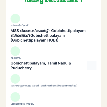
ബ്രാഞ്ച് പേര്
MSS ട്രാൻസ്പോർട്ട് - Gobichettipalayam
ബ്രാഞ്ച് (Gobichettipalayam
(Gobichettipalayam HUB))
വിലാസം
Gobichettipalayam, Tamil Nadu &
Puducherry
ബന്ധപ്പെടാനുള്ള നമ്പർ (പാർസൽ അന്വേഷണങ്ങൾക്ക്)
പ്രവർത്തന സമയം