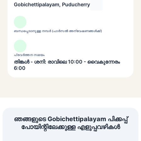
Gobichettipalayam, Puducherry
ബന്ധപ്പെടാനുള്ള നമ്പർ (പാർസൽ അന്വേഷണങ്ങൾക്ക്)
പ്രവർത്തന സമയം
തിങ്കൾ - ശനി: രാവിലെ 10:00 - വൈകുന്നേരം
6:00
ഞങ്ങളുടെ Gobichettipalayam പിക്കപ്പ്
പോയിന്റിലേക്കുള്ള എളുപ്പവഴികൾ