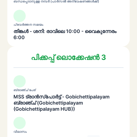
ബന്ധപ്പെടാനുള്ള നമ്പർ (പാർസൽ അന്വേഷണങ്ങൾക്ക്)
പ്രവർത്തന സമയം
തിങ്കൾ - ശനി: രാവിലെ 10:00 - വൈകുന്നേരം
6:00
പിക്കപ്പ് ലൊക്കേഷൻ 3
ബ്രാഞ്ച് പേര്
MSS ട്രാൻസ്പോർട്ട് - Gobichettipalayam
ബ്രാഞ്ച് (Gobichettipalayam
(Gobichettipalayam HUB))
വിലാസം