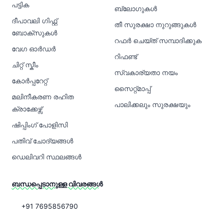
പട്ടിക
ബ്ലോഗുകൾ
ദീപാവലി ഗിഫ്റ്റ്
തീ സുരക്ഷാ നുറുങ്ങുകൾ
ബോക്സുകൾ
റഫർ ചെയ്ത് സമ്പാദിക്കുക
വേഗ ഓർഡർ
റിഫണ്ട്
ചിറ്റ് സ്കീം
സ്വകാര്യതാ നയം
കോർപ്പറേറ്റ്
സൈറ്റ്മാപ്പ്
മലിനീകരണ രഹിത
പാലിക്കലും സുരക്ഷയും
ക്രാക്കേഴ്സ്
ഷിപ്പിംഗ് പോളിസി
പതിവ് ചോദ്യങ്ങൾ
ഡെലിവറി സ്ഥലങ്ങൾ
ബന്ധപ്പെടാനുള്ള വിവരങ്ങൾ
+91 7695856790