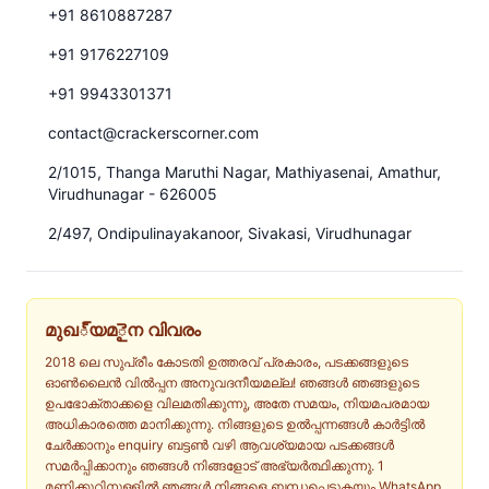
+91 8610887287
+91 9176227109
+91 9943301371
contact@crackerscorner.com
2/1015, Thanga Maruthi Nagar, Mathiyasenai, Amathur,
Virudhunagar - 626005
2/497, Ondipulinayakanoor, Sivakasi, Virudhunagar
മുഖ్യമైന വിവരം
2018 ലെ സുപ്രീം കോടതി ഉത്തരവ് പ്രകാരം, പടക്കങ്ങളുടെ
ഓൺലൈൻ വിൽപ്പന അനുവദനീയമല്ല! ഞങ്ങൾ ഞങ്ങളുടെ
ഉപഭോക്താക്കളെ വിലമതിക്കുന്നു, അതേ സമയം, നിയമപരമായ
അധികാരത്തെ മാനിക്കുന്നു. നിങ്ങളുടെ ഉൽപ്പന്നങ്ങൾ കാർട്ടിൽ
ചേർക്കാനും enquiry ബട്ടൺ വഴി ആവശ്യമായ പടക്കങ്ങൾ
സമർപ്പിക്കാനും ഞങ്ങൾ നിങ്ങളോട് അഭ്യർത്ഥിക്കുന്നു. 1
മണിക്കൂറിനുള്ളിൽ ഞങ്ങൾ നിങ്ങളെ ബന്ധപ്പെടുകയും WhatsApp